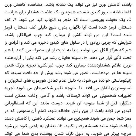
باشد، کاهش وزن نیز می تواند یک نشانه باشد. مشاهده کاهش وزن
فقط نشانه سیروز کبدی نیست، همچنین یک علامت هشدار برای هپاتیت
C، یک عفونت ویروسی است که منجر به التهاب کبد می شود. 9. کف
دستتان قرمز شده است آیا ناگهان بدون هیچ دلیلی کف دستتان قرمز
شده است؟ این می تواند ناشی از بیماری کبد چرب غیرالکلی باشد،
شرایطی که چربی زیادی را در سلول های کبدی ذخیره می کند و افرادی را
هم که هرگز الکل نمی نوشند و یا به ندرت از آن مصرف می کنند را هم
تحت تأثیر قرار می دهد. 10. سینه هایتان رشد می کند یکی از آزاردهنده
ترین علائم هشداردهنده بیماری کبد چرب غیرالکلی، تجربه بزرگ شدن
سینه ها در مردهاست. تصور می شود رشد بیش از حد بافت سینه، که
ژنیکوماستی خوانده می شود، به دلیل عدم تعادل هورمون های استروژن و
تستوسترون اتفاق می افتد. 11. متوجه تغییر شخصیتتان می شوید تجربه
تغییرات شخصیتی می تواند ترسناک باشد و گاهی اوقات ممکن است
دیگران قبل از شما متوجه آن شوند. درست مانند این که انسفالوپاتی
کبدی می تواند باعث از بین رفتن حافظه شود، تمام آن سمومی که در
مغز شما جمع می شوند همچنین می توانند عملکرد ذهنی را کاهش دهند
و باعث شوند مانند همیشه رفتار نکنید. 12. بدنتان به راحتی کبود می شود
هرچه پیرتر می شوید، به دلیل نازک شدن پوست، بدن شما می تواند