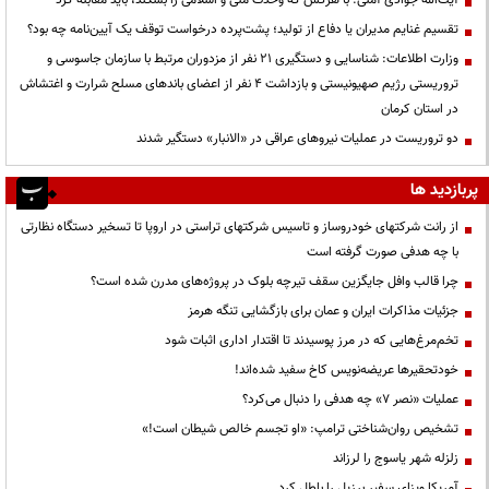
تقسیم غنایم مدیران یا دفاع از تولید؛ پشت‌پرده درخواست توقف یک آیین‌نامه چه بود؟
وزارت اطلاعات: شناسایی و دستگیری ۲۱ نفر از مزدوران مرتبط با سازمان جاسوسی و
تروریستی رژیم صهیونیستی و بازداشت ۴ نفر از اعضای باندهای مسلح شرارت و اغتشاش
در استان کرمان
دو تروریست در عملیات نیروهای عراقی در «الانبار» دستگیر شدند
پربازدید ها
از رانت‌ شرکتهای خودروساز و تاسیس شرکتهای تراستی در اروپا تا تسخیر دستگاه نظارتی
با چه هدفی صورت گرفته است
چرا قالب وافل جایگزین سقف تیرچه بلوک در پروژه‌های مدرن شده است؟
جزئیات مذاکرات ایران و عمان برای بازگشایی تنگه هرمز
تخم‌مرغ‌هایی که در مرز پوسیدند تا اقتدار اداری اثبات شود
خودتحقیرها عریضه‌نویس کاخ سفید شده‌اند!
عملیات «نصر ۷» چه هدفی را دنبال می‌کرد؟
تشخیص روان‌شناختی ترامپ: «او تجسم خالص شیطان است!»
زلزله شهر یاسوج را لرزاند
آمریکا ویزای سفیر برزیل را باطل کرد