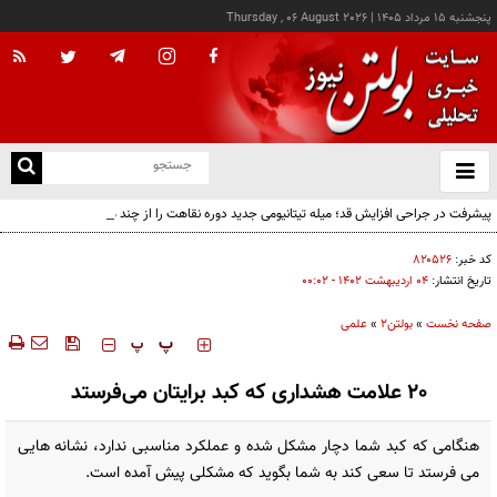
پنجشنبه ۱۵ مرداد ۱۴۰۵
|
Thursday , 06 August 2026
از
و
ته
پیشرفت در جراحی افزایش قد؛ میله تیتانیومی جدید دوره نقاهت را از چند ماه به چند هفته
ن
کاهش می‌دهد
نو
کد خبر:
۸۲۰۵۲۶
تاریخ انتشار:
۰۴ ارديبهشت ۱۴۰۲ - ۰۰:۰۲
صفحه نخست
»
بولتن2
»
علمی
‍‍‍ پ
پ
20 علامت هشداری که کبد برایتان می‌فرستد
هنگامی که کبد شما دچار مشکل شده و عملکرد مناسبی ندارد، نشانه هایی
می فرستد تا سعی کند به شما بگوید که مشکلی پیش آمده است.