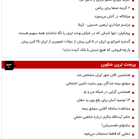
۲ گزینه صنعا برای ریاض
میانکاله در آتش می‌سوزد
مراسم عزاداری اربعین حسینی - کربلا
پزشکیان: تنها کسانی که در خیابان بودند ایران را نگه نداشتند همه سهیم هستند
گستره امپراتوری ایران در ۵ قرن پیش از میلاد؛ تصویری از ایران ۲۵ قرن پیش
پارچه فروشی که هیچ نسبتی با بانک آینده ندارد!
پربحث ترین عناوین
هشتمین کلان شهر ایران مشخص شد
سوابق بیمه شدگان روی سایت تامین اجتماعی
همجنس گرایی در شبکه من و تو
13 توصیه آسان برای رفع بوی بد دهان
مشاهده سامانه آنلاين سوابق بیمه
حكم آيت‌الله مكارم درباره شاهين نجفي
سایتهای همسریابی!
دعايي كه قطعا مستجاب مي‌شود