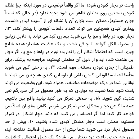
راحت تر دچار کبودی شود؛ اما اگر واقعاً توضیحی در مورد اینکه چرا علائم
کبودی بیشتری روی بدنتان ظاهر می شود وجود ندارد (در حالی که نسبتاً
جوان هستید)، ممکن است بتوان آن را نشانه ای از آسیب کبدی دانست.
بیماری کبدی همچنین می تواند تعداد دفعات کبودی را بیشتر کند. 13.
دچار تورم در پاها و مچ پا می شوید بیماری کبد می تواند به دلایل زیادی
از مصرف الکل گرفته تا چاقی باشد، و یک علامت هشداردهنده شایع
چیزی است که احتمالاً انتظار آن را ندارید: تورم در پاها و مچ پا. اگر دچار
این علامت شده اید و از دلیل آن مطمئن نیستید، مراجعه به پزشک، برای
اطمینان از جدی نبودن مسئله، مهم است. 14. به راحتی گیج می شوید
متأسفانه، انسفالوپاتی کبدی ناشی از نارسایی کبدی همچنین می تواند با
توانایی شما در درک موضوعات مختلف، همراه شود. این وضعیت می تواند
باعث شود شما نسبت به مواردی که به طور معمول در آن سردرگم نمی
شدید، گیج شوید. 15. به سختی تمرکز می کنید بیابید واقع بین باشیم.
همه ما گاهی دچار مشکل عدم تمرکز می شویم. گاهی مغزمان اصلاً نمی
خواهد کار کند؛ اما اگر احساس می کنید که دائما دچار اشکال در تمرکز
هستید، ممکن است دچار مشکل کبدی شده باشید. 16. بیش از حد
معمول دچار درد می شوید شما بیش از حد معمول فعالیت نداشته اید،
پس چه چیزی باعث درد بدنتان می شود؟ یک دلیل احتمالی کولانژیت