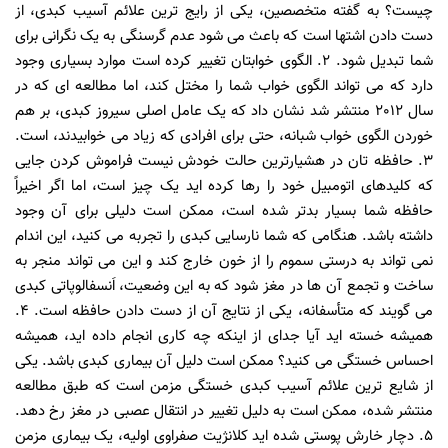
چیست؟ به گفته متخصصین، یکی از رایج ترین علائم آسیب کبدی، از
دست دادن اشتها است که باعث می شود عدم گرسنگی به یک نگرانی برای
شما تبدیل شود. 2. الگوی خوابتان تغییر کرده است موارد بسیاری وجود
دارد که می تواند الگوی خواب شما را مختل کند، اما مطالعه ای که در
سال 2012 منتشر شد نشان داد که یک عامل اصلی سیروز کبدی، بر هم
خوردن الگوی خواب شبانه، حتی برای افرادی که زیاد می خوابیدند، است.
3. حافظه تان در هشیارترین حالت خودش نیست فراموش کردن جایی
که کلیدهای اتومبیل خود را رها کرده اید یک چیز است، اما اگر اخیراً
حافظه شما بسیار بدتر شده است، ممکن است دلیلی برای آن وجود
داشته باشد. هنگامی که شما نارسایی کبدی را تجربه می کنید، این اندام
نمی تواند به درستی سموم را از خون خارج کند و این می تواند منجر به
ساخت و تجمع آن ها در مغز شود که به این وضعیت، اَنسفالوپاتی کبدی
می گویند که متأسفانه، یکی از نتایج آن از دست دادن حافظه است. 4.
همیشه خسته اید آیا جدای از اینکه چه کاری انجام داده اید، همیشه
احساس خستگی می کنید؟ ممکن است دلیل آن بیماری کبدی باشد. یکی
از شایع ترین علائم آسیب کبدی خستگی مزمن است که طبق مطالعه
منتشر شده، ممکن است به دلیل تغییر در انتقال عصبی در مغز رخ دهد.
5. دچار خارش پوستی شده اید کلانژیت صفراوی اولیه، یک بیماری مزمن