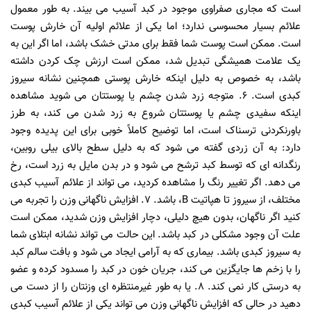
است که مجاری صفراوی موجود در کبد آسیب می بیند. به طور معمول
علائم بسیار محسوسی ندارد؛ اما یکی از علائم اولیه آن خارش پوست
است. ممکن است پوست شما فقط برای مدتی خشک باشد، اما اگر این به
یک علامت همیشگی تبدیل شد، ممکن است ارزش چک کردن داشته
باشد، به خصوص به دلیل اینکه خارش پوستی همچنین نشانه سیروز
کبدی است. 6. متوجه زرد شدن چشم یا پوستتان می شوید مشاهده
اینکه سفیدی چشم یا پوستتان شروع به زرد شدن می کند، به طرز
باورنکردنی ترسناک است، اما توضیح کاملاً خوبی برای این پدیده وجود
دارد: به آن زردی گفته می شود که به دلیل سطح بالای بیلی روبین،
رنگدانه ای که توسط کبد ترشح می شود و در بدن مایل به زرد است، رخ
می دهد. اگر تغییر رنگ را مشاهده کردید، می تواند از علائم آسیب کبدی
مختلف، از سیروز تا هپاتیت B، باشد. 7. افزایش ناگهانی وزن را تجربه می
کنید اگر ناگهان، بدون هیچ دلیلی، دچار افزایش وزن شدید، ممکن است
علت آن وجود مشکلی در کبد باشد. این حالت می تواند نشانه ابتلای شما
به سیروز کبدی باشد. بیماری که به آرامی ایجاد می شود و بافت سالم کبد
را با زخم ها جایگزین می کند، جریان خون در کبد را مسدود کرده و عضو
به درستی کار نمی کند. 8. یا به طور غیرمنتظره ای وزنتان را از دست می
دهید در حالی که افزایش ناگهانی وزن می تواند یکی از علائم آسیب کبدی