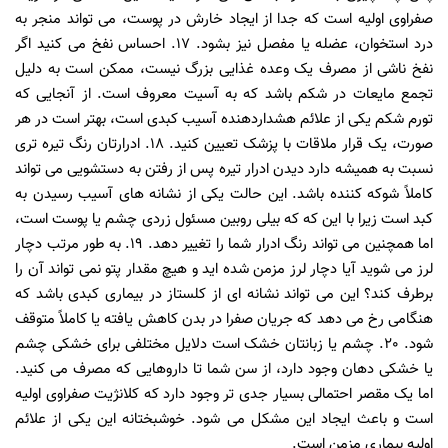
صفراوی اولیه است که جدا از ایجاد خارش در پوست، می تواند منجر به
درد استخوان، عضله یا مفصل نیز بشود. 17. احساس نفخ می کنید اگر
نفخ ناشی از مصرف یک وعده غذایی بزرگ نیست، ممکن است به دلیل
تجمع مایعات در شکم باشد که به آسیت معروف است. از آنجایی که
تورم شکم یکی از علائم هشداردهنده آسیب کبدی است، بهتر است در هر
صورت، یک قرار ملاقات با پزشک تعیین کنید. 18. ادرارتان رنگ تیره تری
نسبت به همیشه دارد دیدن ادرار تیره پس از رفتن به دستشویی می تواند
کاملاً شوکه کننده باشد. این حالت یکی از نشانه های آسیب رسیدن به
کبد است زیرا با این که که بیلی روبین مسئول زردی چشم یا پوست است،
اما همچنین می تواند رنگ ادرار شما را تغییر دهد. 19. به طور مرتب دچار
لرز می شوید آیا دچار لرز مزمن شده اید و هیچ مقدار پتو نمی تواند آن را
برطرف کند؟ این می تواند نشانه ای از کلستاز در بیماری کبدی باشد که
هنگامی رخ می دهد که جریان صفرا در بدن کاهش یافته یا کاملاً متوقف
شود. 20. چشم یا زبانتان خشک است دلایل مختلفی برای خشکی چشم
یا خشکی دهان وجود دارد، از سن شما تا داروهایی که مصرف می کنید.
اما یک مقصر احتمالی بسیار جدی تر وجود دارد که کلانژیت صفراوی اولیه
است و باعث ایجاد این مشکل می شود. خوشبختانه این یکی از علائم
اولیه بیماری مزمن است.