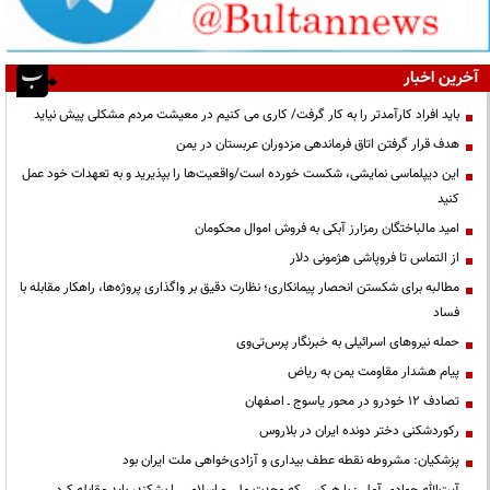
آخرین اخبار
باید افراد کارآمدتر را به کار گرفت/ کاری می کنیم در معیشت مردم مشکلی پیش نیاید
هدف قرار گرفتن اتاق‌ فرماندهی مزدوران عربستان در یمن
این دیپلماسی نمایشی، شکست خورده است/واقعیت‌ها را بپذیرید و به تعهدات خود عمل
کنید
امید مالباختگان رمزارز آبکی به فروش اموال محکومان
از التماس تا فروپاشی هژمونی دلار
مطالبه برای شکستن انحصار پیمانکاری؛ نظارت دقیق بر واگذاری پروژه‌ها، راهکار مقابله با
فساد
حمله نیروهای اسرائیلی به خبرنگار پرس‌تی‌وی
پیام هشدار مقاومت یمن به ریاض
تصادف ۱۲ خودرو در محور یاسوج ـ اصفهان
رکوردشکنی دختر دونده ایران در بلاروس
پزشکیان: مشروطه نقطه عطف بیداری و آزادی‌خواهی ملت ایران بود
آیت‌الله جوادی آملی: با هرکس که وحدت ملی و اسلامی را بشکند، باید مقابله کرد