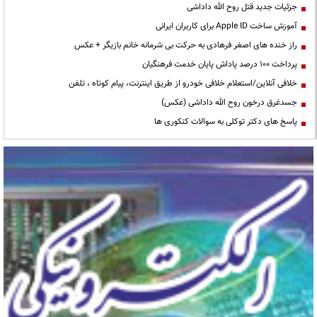
جزئیات جدید قتل روح الله داداشی
آموزش ساخت Apple ID برای کاربران ایرانی
راز خنده های اصغر فرهادی به حرکت بی شرمانه خانم بازیگر + عکس
پرداخت ۱۰۰ درصد پاداش پایان خدمت فرهنگیان
خلافی آنلاین/استعلام خلافی خودرو از طریق اینترنت، پیام کوتاه ، تلفن
جسدغرق درخون روح الله داداشی (عکس)
پاسخ های دکتر توکلی به سوالات کنکوری ها