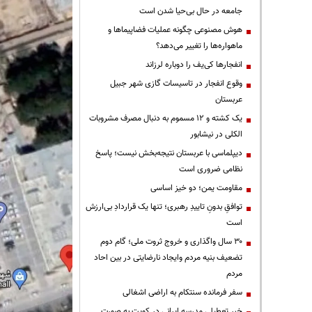
جامعه در حال بی‌حیا شدن است
هوش مصنوعی چگونه عملیات فضاپیماها و
ماهواره‌ها را تغییر می‌دهد؟
انفجارها کی‌یف را دوباره لرزاند
وقوع انفجار در تاسیسات گازی شهر جبیل
عربستان
یک کشته و ۱۲ مسموم به دنبال مصرف مشروبات
الکلی در نیشابور
دیپلماسی با عربستان نتیجه‌بخش نیست؛ پاسخ
نظامی ضروری است
مقاومت یمن؛ دو خیز اساسی
توافقِ بدونِ تاییدِ رهبری؛ تنها یک قراردادِ بی‌ارزش
است
۳۰ سال واگذاری و خروج ثروت ملی؛ گام دوم
تضعیف بنیه مردم وایجاد نارضایتی در بین احاد
مردم
سفر فرمانده سنتکام به اراضی اشغالی
خبر تعطیلی مدرسه ایرانی در کویت به صورت