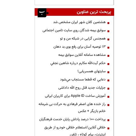
پربحث ترین عناوین
هشتمین کلان شهر ایران مشخص شد
سوابق بیمه شدگان روی سایت تامین اجتماعی
همجنس گرایی در شبکه من و تو
13 توصیه آسان برای رفع بوی بد دهان
مشاهده سامانه آنلاين سوابق بیمه
حكم آيت‌الله مكارم درباره شاهين نجفي
سایتهای همسریابی!
دعايي كه قطعا مستجاب مي‌شود
جزئیات جدید قتل روح الله داداشی
آموزش ساخت Apple ID برای کاربران ایرانی
راز خنده های اصغر فرهادی به حرکت بی شرمانه
خانم بازیگر + عکس
پرداخت ۱۰۰ درصد پاداش پایان خدمت فرهنگیان
خلافی آنلاین/استعلام خلافی خودرو از طریق
اینترنت، پیام کوتاه ، تلفن