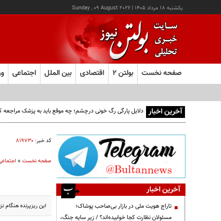
يکشنبه ۱۸ مرداد ۱۴۰۵
|
Sunday , 09 August 2026
صفحه نخست
بولتن ۲
اقتصادی
بین الملل
اجتماعی
ور
آخرین اخبار
دلایل پارگی رگ خونی درچشم؛ چه موقع باید به پزشک مراجعه ک
کد خبر:
۸۱۹۷۳۰
صفحه نخست
»
اجتماعی
آخرین اخبار
این ریزپرنده هنگام 
تاراج هویت ملی در بازار بی‌صاحب پوشاک؛
مسئولان نظارت کجا خوابیده‌اند؟ / زیر سایه جنگ،