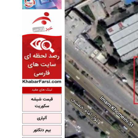
لینک های مفید
قیمت شیشه
سکوریت
آلپاری
بیم دتکتور