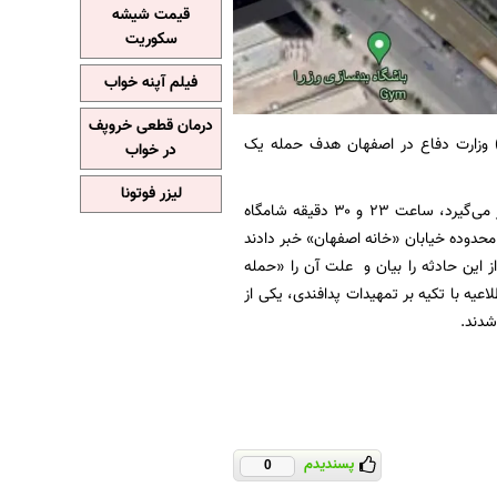
قیمت شیشه
سکوریت
فیلم آپنه خواب
درمان قطعی خروپف
وزارت دفاع در اصفهان هدف حمله یک
در خواب
لیزر فوتونا
این دومین بار است که مجتمع امیرالمومنین(ع) وزارت دفاع در اصفهان مورد حمله ریز پرنده‌ها قرار می‌گیرد، ساعت ۲۳ و ۳۰ دقیقه شامگاه
محدوده خیابان «خانه اصفهان» خبر دادند
ز این حادثه را بیان و علت آن را «حمله
لاعیه با تکیه بر تمهیدات پدافندی، یکی از
شدند.
پسندیدم
0