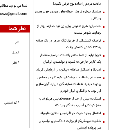
دادند؛ مردم را ساده‌لوح فرض نکنید!
شما می توانید مطالب 
هشدار درباره فروش حواله‌های صوری خودروهای
nnews@gmail.com
وارداتی
خادمیان: هیچ شفیعی برای زن نزد خداوند بهتر از
نظر شما
رضایت شوهر نیست
ترافیک کشتیرانی از طریق تنگه هرمز در یک هفته
نام
به ۳۳ کشتی کاهش یافت
ایمیل
«چرا نباید از شما متنفر باشند؟»؛ پاسخ معنادار
یک کاربر خارجی به قدرت و توانمندی ایرانیان
* نظر
آمریکا و اسرائیل سامانه «پیکان» را آزمایش کردند
صمصامی خطاب به پزشکیان: خودتان در مجلس
بودید؛ دیدید انتقادات نمایندگان درباره گران‌سازی
ارز بود، نه واگذاری ایران‌خودرو
استفاده بیش از حد از صفحه‌نمایش می‌تواند به
* کد امنیتی
مغز کودکان آسیب ماندگار وارد کند
احتمال وجود حیات در اقیانوس مدفون «اروپا»
شکایت نیومکزیکو از وزارت دادگستری ترامپ بر
سر پرونده اپستین