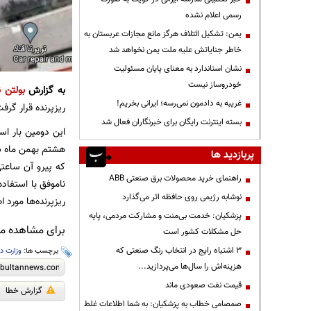
رسمی اعلام نشده
یمن: تشکیل ائتلاف هرگز مانع مجازات عربستان به
خاطر جنایاتش علیه ملت یمن نخواهد شد
نشان استاندارد به معنای پایان مسئولیت
خودروساز نیست
به گزارش
بولتن ن
غریبه به دادمون نمی‌رسه؛ ایرانی بخریم!
ریزپرنده قرار گرف
بسته اینترنت رایگان برای خبرنگاران فعال شد
هشتم بهمن‌ ماه س
پربازدید ها
که پیرو آن ساعتی
راهنمای خرید محصولات برق صنعتی ABB
ناموفق با استفاده
نوشابه رژیمی روی حافظه اثر می‌گذارد
ریزپرنده‌ها مورد 
پزشکیان: خدمت بی‌منت و مشارکت مردمی، پایه
برای مشاهده مطا
حل مشکلات کشور است
3 اشتباه رایج در انتخاب رنگ صنعتی که
برچسب ها:
وزارت د
هزینه‌اش را سال‌ها می‌پردازید...
قیمت نفت صعودی ماند
گزارش خطا
صمصامی خطاب به پزشکیان: به شما اطلاعات غلط