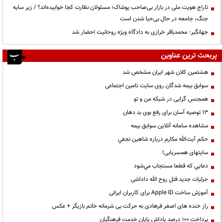
تاراج هویت ملی در بازار بی‌صاحب پوشاک؛ مسئولان نظارت کجا خوابیده‌اند؟ / زیر سایه
جنگ، جامعه در حال بی‌حیا شدن است
جهانگیر: محمدباقر خرازی به دادگاه ویژه روحانیت احضار شد
پربحث ترین عناوین
هشتمین کلان شهر ایران مشخص شد
سوابق بیمه شدگان روی سایت تامین اجتماعی
همجنس گرایی در شبکه من و تو
13 توصیه آسان برای رفع بوی بد دهان
مشاهده سامانه آنلاين سوابق بیمه
حكم آيت‌الله مكارم درباره شاهين نجفي
سایتهای همسریابی!
دعايي كه قطعا مستجاب مي‌شود
جزئیات جدید قتل روح الله داداشی
آموزش ساخت Apple ID برای کاربران ایرانی
راز خنده های اصغر فرهادی به حرکت بی شرمانه خانم بازیگر + عکس
پرداخت ۱۰۰ درصد پاداش پایان خدمت فرهنگیان