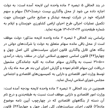
در بند الحاقی 5 تبصره 2 ماده واحده این لایحه آمده است: به دولت
اجازه داده می شود از محل واگذاری بیست درصد(20%) سهام و سهم
الشرکه خود در شرکت توسعه نیشکر و صنایع جانبی خوزستان جهت
تکمیل عملیات اجرائی طرح احیای اراضی کشاورزی خوزستان و ایلام به
شماره طبقه‌بندی 1306012024 هزینه نماید.
براساس بند الحاقی 6 تبصره 2 ماده واحده لایحه مذکور؛ دولت موظف
است از محل باقی مانده سهام متعلق به دولت یا شرکت‌های دولتی در
بنگاه های قابل واگذاری قانون اجرای سیاست‌های کلی اصل چهل و
چهارم(44) قانون اساسی جمهوری اسلامی ایران در سقف ردیف درآمدی
310500 نسبت به واگذاری سهام عدالت به کلیه جاماندگان مشمول
دریافت این سهام اقدام نموده و گزارش اجرای این بند هر سه ماه یک بار
توسط وزارت امور اقتصادی و دارایی به کمیسیون‌های اقتصادی و اجتماعی
مجلس شورای اسلامی ارسال نماید.
همچنین در بند الحاقی 7 تبصره 2 ماده واحده لایحه بودجه آمده است:
وزارت امور اقتصادی و دارایی موظف است نسبت به طبقه‌بندی و درج نام
آن دسته از بنگاههای اقتصادی که در چهارچوب آیین نامه موضوع
ماده(2) قانون اجرای سیاست‌های کلی اصل چهل و چهارم(44) قانون