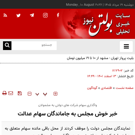
دوشنبه ۱۹ مرداد ۱۴۰۵
|
Monday , 10 August 2026
از
و
ته
بلیت پرواز تهران - مشهد از ۱۰ تا ۱۹ میلیون تومان
ن
نو
کد خبر:
۸۱۷۹۰۷
تاریخ انتشار:
۱۳ اسفند ۱۴۰۱ - ۱۴:۴۹
صفحه نخست
»
اقتصادی
»
گوناگون
‍‍‍ پ
پ
واگذاری سهام شرکت های دولتی به مشمولان
خبر خوش مجلس به جاماندگان سهام عدالت
نمایندگان مجلس دولت را موظف کردند از محل باقی مانده سهام متعلق به