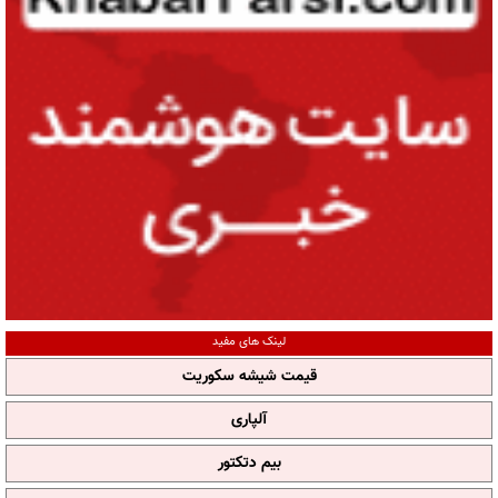
لینک های مفید
قیمت شیشه سکوریت
آلپاری
بیم دتکتور