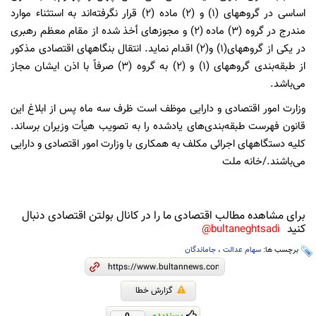
اساسی در گروههای (1) و (2) ماده (2) قرار نگرفته‌اند به استثناء موارد
مندرج در گروه (3) ماده (2) و مجوزهای أخذ شده از مقام معظم رهبری
در یکی از گروههای(1) و(2) اقدام نماید. انتقال بنگاههای اقتصادی مذکور
از طبقه‌بندی گروههای (1) و (2) به گروه (3) صرفاً با اذن ایشان مجاز
می‌باشد.
وزارت امور اقتصادی و دارایی موظف است ظرف سه ماه پس از ابلاغ این
قانون فهرست طبقه‌بندی‌های یادشده را به تصویب هیأت وزیران برساند.
کلیه دستگاههای اجرائی مکلف به همکاری با وزارت امور اقتصادی و دارایی
می‌باشند./خانه ملت
برای مشاهده مطالب اقتصادی ما را در کانال بولتن اقتصادی دنبال
کنید
bultaneghtsadi@
برچسب ها:
سهام عدالت
،
جاماندگان
گزارش خطا