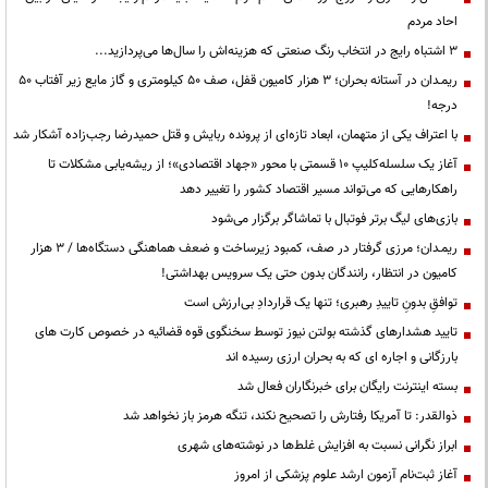
احاد مردم
3 اشتباه رایج در انتخاب رنگ صنعتی که هزینه‌اش را سال‌ها می‌پردازید...
ریمـدان در آستانه بحران؛ ۳ هزار کامیون قفل، صف ۵۰ کیلومتری و گاز مایع زیر آفتاب ۵۰
درجه!
با اعتراف یکی از متهمان، ابعاد تازه‌ای از پرونده ربایش و قتل حمیدرضا رجب‌زاده آشکار شد
آغاز یک سلسله‌کلیپ ۱۰ قسمتی با محور «جهاد اقتصادی»؛ از ریشه‌یابی مشکلات تا
راهکارهایی که می‌تواند مسیر اقتصاد کشور را تغییر دهد
بازی‌های لیگ برتر فوتبال با تماشاگر برگزار می‌شود
ریمـدان؛ مرزی گرفتار در صف، کمبود زیرساخت و ضعف هماهنگی دستگاه‌ها / ۳ هزار
کامیون در انتظار، رانندگان بدون حتی یک سرویس بهداشتی!
توافقِ بدونِ تاییدِ رهبری؛ تنها یک قراردادِ بی‌ارزش است
تایید هشدارهای گذشته بولتن نیوز توسط سخنگوی قوه قضائیه در خصوص کارت های
بارزگانی و اجاره ای که به بحران ارزی رسیده اند
بسته اینترنت رایگان برای خبرنگاران فعال شد
ذوالقدر: تا آمریکا رفتارش را تصحیح نکند، تنگه هرمز باز نخواهد شد
ابراز نگرانی نسبت به افزایش غلط‌ها در نوشته‌های شهری
آغاز ثبت‌نام آزمون ارشد علوم پزشکی از امروز