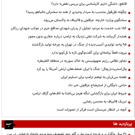
قاطع، دلتنگیِ «تیم کارشناسی برای بررسی نقض» دارد؟
چگونه نقل‌قول منتسب به سردار وحیدی از هند به سخنرانی نتانیاهو رسید؟
سخنگوی وزارت خارجه: عراقچی و قالیباف به پاکستان می‌روند
۱۵۶ شب خدمت به مردم؛ تجلیل از پدران شهدای مدافع حرم در موکب شهدای رزکان
هشدار گرینلند به شرکت نفتی نزدیک به ترامپ درباره حفاری بدون مجوز
95 واحد تولیدی آسیب‌دیده از جنگ در تهران به چرخه تولید بازگشتند
بیروت فعلاً برنامه‌ای برای گفت‌وگوی تازه با تل‌آویو ندارد
تجاوز نظامی رژیم صهیونیستی به خاک سوریه در منطقه القنیطره
وال‌استریت‌ژرونال: جنگ با ایران ضعف‌های ارتش آمریکا را رو کرد
طعنه سی‌ان‌ان به توهم ترامپ برای تسلیم ایران
حاجی دلیگانی از استیضاح عراقچی خبر داد
شروط ایران برای بازگشایی تنگه هرمز بی‌اعتنا به لاف‌های گزاف ترامپ
تبریک قالیباف به محسن رضایی
آنچه در انتظار عربستان است فراتر از تصورات است
پربازدید ها
۳۰ سال واگذاری و خروج ثروت ملی؛ گام دوم تضعیف بنیه مردم وایجاد نارضایتی در بین