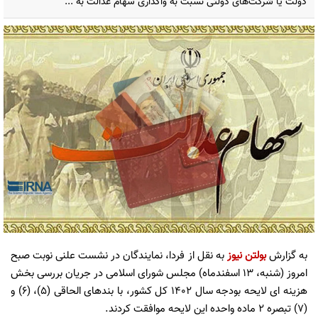
دولت یا شرکت‌های دولتی نسبت به واگذاری سهام عدالت به ...
به گزارش
بولتن نیوز
به نقل از فردا، نمایندگان در نشست علنی نوبت صبح
امروز (شنبه، 13 اسفندماه) مجلس شورای اسلامی در جریان بررسی بخش
هزینه ای لایحه بودجه سال 1402 کل کشور، با بندهای الحاقی (5)، (6) و
(7) تبصره 2 ماده واحده این لایحه موافقت کردند.