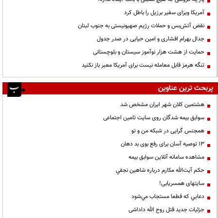
آمریکا ویزای سفیر برزیل را باطل کرد
نقض آتش‌بس و حملات رژیم صهیونیستی به جنوب لبنان
جدال بهرام افشاری و امین حیایی در صدر جدول
حمایت از هشت هزار نوآموز سیستان و بلوچستانی
تنگه هرمز قابل معامله نیست برای آمریکا معبر باز نکنید
پربحث ترین عناوین
هشتمین کلان شهر ایران مشخص شد
سوابق بیمه شدگان روی سایت تامین اجتماعی
همجنس گرایی در شبکه من و تو
13 توصیه آسان برای رفع بوی بد دهان
مشاهده سامانه آنلاين سوابق بیمه
حكم آيت‌الله مكارم درباره شاهين نجفي
سایتهای همسریابی!
دعايي كه قطعا مستجاب مي‌شود
جزئیات جدید قتل روح الله داداشی