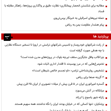
مطالبه برای شکستن انحصار پیمانکاری؛ نظارت دقیق بر واگذاری پروژه‌ها، راهکار مقابله با
فساد
حمله نیروهای اسرائیلی به خبرنگار پرس‌تی‌وی
پیام هشدار مقاومت یمن به ریاض
پربازدید ها
از رانت‌ شرکتهای خودروساز و تاسیس شرکتهای تراستی در اروپا تا تسخیر دستگاه نظارتی
با چه هدفی صورت گرفته است
چرا قالب وافل جایگزین سقف تیرچه بلوک در پروژه‌های مدرن شده است؟
تخم‌مرغ‌هایی که در مرز پوسیدند تا اقتدار اداری اثبات شود
تشخیص روان‌شناختی ترامپ: «او تجسم خالص شیطان است!»
۲ گزینه صنعا برای ریاض
گستره امپراتوری ایران در ۵ قرن پیش از میلاد؛ تصویری از ایران ۲۵ قرن پیش
میانکاله در آتش می‌سوزد
زلزله شهر یاسوج را لرزاند
پزشکیان: تنها کسانی که در خیابان بودند ایران را نگه نداشتند همه سهیم هستند
پارچه فروشی که هیچ نسبتی با بانک آینده ندارد!