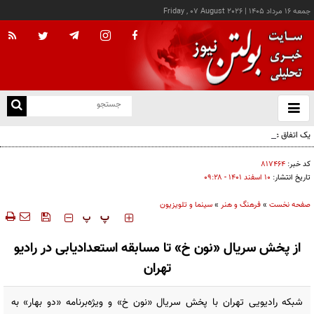
جمعه ۱۶ مرداد ۱۴۰۵
|
Friday , 07 August 2026
از
و
ته
یک اتفاق عجیب در «لوور»
ن
نو
کد خبر:
۸۱۷۴۶۴
تاریخ انتشار:
۱۰ اسفند ۱۴۰۱ - ۰۹:۲۸
صفحه نخست
»
فرهنگ و هنر
»
سینما و تلویزیون
‍‍‍ پ
پ
از پخش سریال «نون خ» تا مسابقه استعدادیابی در رادیو
تهران
شبکه رادیویی تهران با پخش سریال «نون خ» و ویژه‌برنامه «دو بهار» به