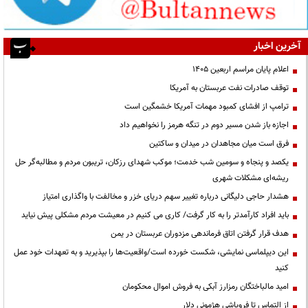
آخرین اخبار
اعلام پایان مراسم اربعین ۱۴۰۵
توقف صادرات نفت عربستان به آمریکا
ترامپ از افشای کمبود مهمات آمریکا خشمگین است
اجازه باز شدن مسیر دوم در تنگه هرمز را نخواهیم داد
فرق است میان مجاهدان در میدان و ساکتین
یکصد و پنجاه و سومین شب خدمت؛ موکب شهدای رزکان، تریبون مردم و مطالبه‌گر حل
ریشه‌ای مشکلات شهری
هشدار حاجی دلیگانی درباره تغییر سهم دریای خزر و مخالفت با واگذاری امتیاز
باید افراد کارآمدتر را به کار گرفت/ کاری می کنیم در معیشت مردم مشکلی پیش نیاید
هدف قرار گرفتن اتاق‌ فرماندهی مزدوران عربستان در یمن
این دیپلماسی نمایشی، شکست خورده است/واقعیت‌ها را بپذیرید و به تعهدات خود عمل
کنید
امید مالباختگان رمزارز آبکی به فروش اموال محکومان
از التماس تا فروپاشی هژمونی دلار