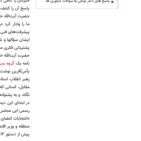
خبرگان را گامی د
پاسخ های دکتر توکلی به سوالات کنکوری ها
پاسخ آن را کشف می
حضرت آیت‌الله خا
ما را وادار کرد 
پیشرفت‌های فنی 
ایشان سؤالها و ش
پشتیبانی فکری مج
حضرت آیت‌الله خا
نامه یک
گروه سی
یأس‌آفرین نوشت ک
رهبر انقلاب اسلا
مقابل، کسانی که د
نگاه، و به پشتوا
در ابتدای این دی
رسمی این مجلس 
«انتخابات اعضای 
منطقه و وزیر اقت
پیش از دستور ۱۴ تن از اعضای این مجلس»، محورهای گزارش آقای رئیسی بود.