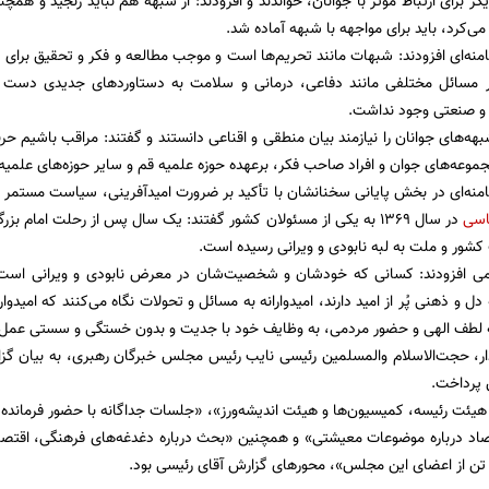
یگر برای ارتباط مؤثر با جوانان، خواندند و افزودند: از شبهه هم نباید رنجید و
‌کرد، باید برای مواجهه با شبهه آماده شد.
منه‌ای افزودند: شبهات مانند تحریم‌ها است و موجب مطالعه و فکر و تحقیق برای
در مسائل مختلفی مانند دفاعی، درمانی و سلامت به دستاوردهای جدیدی دست یاب
و صنعتی وجود نداشت.
بهه‌های جوانان را نیازمند بیان منطقی و اقناعی دانستند و گفتند: مراقب باشیم 
موعه‌های جوان و افراد صاحب فکر، برعهده حوزه علمیه قم و سایر حوزه‌های علمی
منه‌ای در بخش پایانی سخنانشان با تأکید بر ضرورت امیدآفرینی، سیاست مستمر دشم
اسی
در سال ۱۳۶۹ به یکی از مسئولان کشور گفتند: یک سال پس از رحلت امام ب
شور و ملت به لبه نابودی و ویرانی رسیده است.
می افزودند: کسانی که خودشان و شخصیت‌شان در معرض نابودی و ویرانی است، همه
ل و ذهنی پُر از امید دارند، امیدوارانه به مسائل و تحولات نگاه می‌کنند که امیدوار
نه لطف الهی و حضور مردمی، به وظایف خود با جدیت و بدون خستگی و سستی عمل 
دار، حجت‌الاسلام والمسلمین رئیسی نایب رئیس مجلس خبرگان رهبری، به بیان‌ 
پرداخت.
هیئت رئیسه، کمیسیون‌ها و هیئت اندیشه‌‌ورز»، «جلسات جداگانه با حضور فرمانده 
صاد درباره موضوعات معیشتی» و همچنین «بحث درباره دغدغه‌های فرهنگی، اقتصا