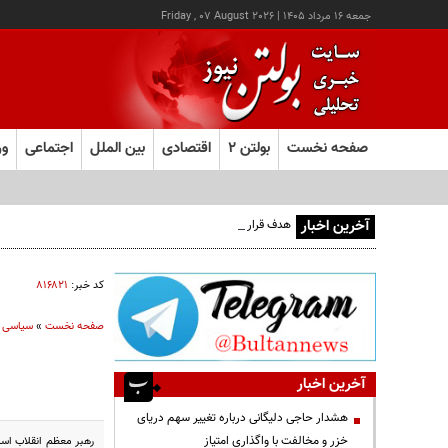
جمعه ۱۶ مرداد ۱۴۰۵
|
Friday , 07 August 2026
صفحه نخست
بولتن ۲
اقتصادی
بین الملل
اجتماعی
ور
آخرین اخبار
هدف قرار گرفتن اتاق‌ فرماندهی مزدوران عربستان در یمن
کد خبر:
۸۱۶۸۲۱
صفحه نخست
»
سیاسی
آخرین اخبار
هشدار حاجی دلیگانی درباره تغییر سهم دریای
خزر و مخالفت با واگذاری امتیاز
رهبر معظم انقلاب اسل