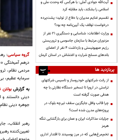
آیت‌الله جوادی آملی: با هرکس که وحدت ملی و
اسلامی را بشکند، باید مقابله کرد
تقسیم غنایم مدیران یا دفاع از تولید؛ پشت‌پرده
درخواست توقف یک آیین‌نامه چه بود؟
وزارت اطلاعات: شناسایی و دستگیری ۲۱ نفر از
مزدوران مرتبط با سازمان جاسوسی و تروریستی
رژیم صهیونیستی و بازداشت ۴ نفر از اعضای
گروه سیاسی
: ره
باندهای مسلح شرارت و اغتشاش در استان کرمان
درهم‌ آمیختگی «ج
پربازدید ها
مردمی نظام، ثرو
سرمایه عظیم، بی‌
از رانت‌ شرکتهای خودروساز و تاسیس شرکتهای
تراستی در اروپا تا تسخیر دستگاه نظارتی با چه
به گزارش
بولتن ن
هدفی صورت گرفته است
دینی دانستند و 
چرا قالب وافل جایگزین سقف تیرچه بلوک در
جوهره دینی نظام 
پروژه‌های مدرن شده است؟
جزئیات مذاکرات ایران و عمان برای بازگشایی تنگه
رهبر انقلاب، جا
هرمز
تعیین‌کننده رهبر
تخم‌مرغ‌هایی که در مرز پوسیدند تا اقتدار اداری
متوجه اعضای خبرگ