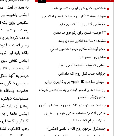
به میدان آمدن مر
هشتمین کلان شهر ایران مشخص شد
سوابق بیمه شدگان روی سایت تامین اجتماعی
عظیمی برای یک ام
همجنس گرایی در شبکه من و تو
پشت سر هم و در ش
13 توصیه آسان برای رفع بوی بد دهان
عادت کرده‌ایم و 
مشاهده سامانه آنلاين سوابق بیمه
رهبر انقلاب افزو
حكم آيت‌الله مكارم درباره شاهين نجفي
بلکه باید این ثرو
سایتهای همسریابی!
ایشان نقش دین و 
دعايي كه قطعا مستجاب مي‌شود
امام خمینی به‌عنو
جزئیات جدید قتل روح الله داداشی
مردم به آنها شکل
آموزش ساخت Apple ID برای کاربران ایرانی
سیاسی دیگری ساخ
حضرت آیت‌الله خا
راز خنده های اصغر فرهادی به حرکت بی شرمانه
خانم بازیگر + عکس
مسئولیت دولتی، 
پرهیز از موارد شب
پرداخت ۱۰۰ درصد پاداش پایان خدمت فرهنگیان
ایشان علما را به 
خلافی آنلاین/استعلام خلافی خودرو از طریق
گفتگو و گره‌های ذه
اینترنت، پیام کوتاه ، تلفن
رهبر انقلاب، تش
جسدغرق درخون روح الله داداشی (عکس)