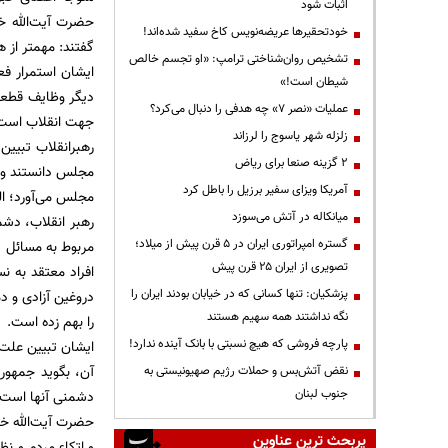
اثبات شود
حضرت آیت‌الله خ
خودتحقیرها عریضه‌نویس کاخ سفید شده‌اند!
گفتند: مهمتر از 
تشخیص روان‌شناختی ترامپ: «او تجسم خالص
ایشان استمرار ف
شیطان است!»
دیگر وظایف قطعی
عملیات «نصر ۷» چه هدفی را دنبال می‌کرد؟
جهت انقلاب است ت
زلزله شهر یاسوج را لرزاند
رهبرانقلاب تبیی
۲ گزینه صنعا برای ریاض
مجلس دانستند و ا
آمریکا ویزای سفیر برزیل را باطل کرد
مجلس می‌آورد؛ ال
میانکاله در آتش می‌سوزد
رهبر انقلاب، دش
گستره امپراتوری ایران در ۵ قرن پیش از میلاد؛
مربوط به مسائل 
تصویری از ایران ۲۵ قرن پیش
افراد معتقد به ن
پزشکیان: تنها کسانی که در خیابان بودند ایران را
نگه نداشتند همه سهیم هستند
را بهم زده است.
پارچه فروشی که هیچ نسبتی با بانک آینده ندارد!
ایشان تبیین علت 
آن، بگوید جمهور
نقض آتش‌بس و حملات رژیم صهیونیستی به
جنوب لبنان
دشمنی آنها است.
حضرت آیت‌الله خا
پربحث ترین عناوین
و اتکاء مردم و نظ