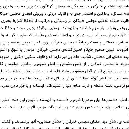
امنه‌ای، اهتمام خبرگان در رسیدگی به مسائل گوناگون کشور را مطالبه رهبری
همه‌ مسائل، پرداختن و اهتمام جدی به وظایف درونی و بیرونی اعضای مجلس خبرگ
عالیت هیئت تحقیق مجلس خبرگان در رسیدگی و مراقبت از «حفظ شرایط رهبری و
 رهبری» را بسیار مهم خواندند و افزودند: مهمترین وظیفه رهبری، رصد و حفظ 
ا زاویه‌ای از مسیر اصلی پیش نیاید و انقلاب اسلامی مثل انقلاب‌های دیگر منحرف
ن منطقی، مستدل و مستمر جایگاه مجلس خبرگان برای افکار عمومی به خصوص بر
فزودند: تبیین صحیح جایگاهِ تعیین‌کننده‌ی مجلس خبرگان، مردم را با شوق و اشتیا
بته اعضای این مجلس، شأنیت علمایی نیز دارند که وظایف سنگین دیگری را متوجه آ
منی‌ها با مجلس خبرگان را از جنس دشمنی با اصل جمهوری اسلامی خواندند و گف
سیاسی و مواضع آن در قبال موضوعی مانند فلسطین است اما بعضی دشمنی‌ها با ذ
سخه غرب که با هر گونه دخالت دین در مسائل اجتماعی مخالفند و یا در برابر س
دروغین آزادی و دموکراسی، نقشه سلطه و غارت منابع دنیا را کشید
اصلی دشمنی‌ها برای مردم را ضروری دانستند و افزودند: با تبیین این علت اصلی، 
ی اسلامی برای خود دشمن می‌تراشد زیرا این ذات مردم‌سالاری دینی است که 
منه‌ای، شأن دوم اعضای مجلس خبرگان را «شأن علمایی» آنها برشمردند و گفتند: ب
ام به یکدیگر، ثروتی ملی، حقیقتی غیرقابل کتمان و بی‌نظیر یا لااقل کم‌نظیر در دن