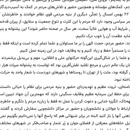
دم، کمک‌های مؤمنانه و همچنین حضور و تلاش‌های مردم در کمک به آسیب‌دیدگان 
ایشان راهپیمایی ۲۲ بهمن امسال را تجلّی دیگری از بنیه مردمیِ قوی نظام خواندند و خاط
ر سیاسی وجود دارد که مردم با این کثرت و تنوع جمعیت و سلایق، از پیران قدخمی
رایط آب و هوایی غالباً سخت، هر سال در صحنه حاضر شوند؟ این پشتوانه و بنیه 
شاید عظمت آن را خوب درک نکنیم.
دند: حضور مردم، حجت الهی را بر ما مسئولان و علما تمام کرده است و اینکه فقط 
ت را مستمراً حفظ و زیاد کنیم و به وظایف خود در این زمینه عمل کنیم.
علما را در شکل‌گیری این‌گونه حرکتهای ملی و انقلابی، مهم و بی‌بدیل برشمردند 
ان یک عالم دینی و مرجع تقلید نقش‌آفرین بود که توانست به پشتوانه میراث هزار س
 گرفته بود، ملت را از تهران تا روستاها و شهرهای دوردست با شعار واحد به حرکت
ته نبود.
منه‌ای، ثروت عظیم و تهدیدزدای حضور و بنیه مردمی برای نظام را حیاتی دانستند 
برای حفظ این سرمایه عظیم وظایف سنگینی دارند که مهمترین آن جهاد تبیین اس
هه‌ناک، انگیزه خدایی و دعوت کردن با عمل نه فقط با زبان» مردم را دلگرم و خاطرج
ارتباط با جوانان و دانشجویان و حضور در مراکز دانشجویی سفارش کردند و گفتند: ب
نی آنها را باز کنید البته در برابر شبهاتی هم که پاسخ آنها را نمی‌دانیم بگوییم نمی‌
کیل حلقه‌های معرفتی از فضلای جوان و پُر شمار و صاحب‌فکر در شهرهای مختل