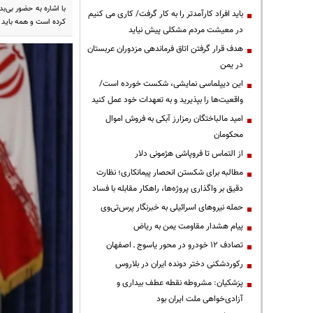
با اشاره به حضور بی‌
باید افراد کارآمدتر را به کار گرفت/ کاری می کنیم
کرده است و همه باید 
در معیشت مردم مشکلی پیش نیاید
هدف قرار گرفتن اتاق‌ فرماندهی مزدوران عربستان
در یمن
این دیپلماسی نمایشی، شکست خورده است/
واقعیت‌ها را بپذیرید و به تعهدات خود عمل کنید
امید مالباختگان رمزارز آبکی به فروش اموال
محکومان
از التماس تا فروپاشی هژمونی دلار
مطالبه برای شکستن انحصار پیمانکاری؛ نظارت
دقیق بر واگذاری پروژه‌ها، راهکار مقابله با فساد
حمله نیروهای اسرائیلی به خبرنگار پرس‌تی‌وی
پیام هشدار مقاومت یمن به ریاض
تصادف ۱۲ خودرو در محور یاسوج ـ اصفهان
رکوردشکنی دختر دونده ایران در بلاروس
پزشکیان: مشروطه نقطه عطف بیداری و
آزادی‌خواهی ملت ایران بود