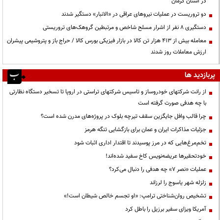
در استان کرمان
دو تروریست در عملیات نیروهای عراقی در «الانبار» دستگیر شدند
دستگیری ۸ نفر از اشرار مسلح شاخص و مرتبطین گروهک‌های تروریستی
معامله بیش از ۴۱۳ هزار تن کالا در بازار فیزیکی بورس کالا / حراج باز و پتروشیمی پیشران
ارزش معاملات روز شدند
پربازدید ها
از رانت‌ شرکتهای خودروساز و تاسیس شرکتهای تراستی در اروپا تا تسخیر دستگاه نظارتی
با چه هدفی صورت گرفته است
چرا قالب وافل جایگزین سقف تیرچه بلوک در پروژه‌های مدرن شده است؟
جزئیات مذاکرات ایران و عمان برای بازگشایی تنگه هرمز
تخم‌مرغ‌هایی که در مرز پوسیدند تا اقتدار اداری اثبات شود
خودتحقیرها عریضه‌نویس کاخ سفید شده‌اند!
عملیات «نصر ۷» چه هدفی را دنبال می‌کرد؟
زلزله شهر یاسوج را لرزاند
تشخیص روان‌شناختی ترامپ: «او تجسم خالص شیطان است!»
آمریکا ویزای سفیر برزیل را باطل کرد