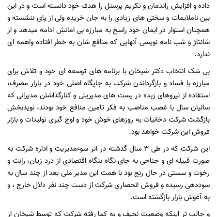
داده و افزایش راندمان و تکریم پرسنل را هدف خود دانسته است و در این
بین ناملایمات و سختی های زیادی را به جان خریده ولی از پای ننشسته و
همچنان استوار در ایمان خود راسخ به مبارزه بی امانش ادامه میدهد و از
شانتاژ و شب نامه نویسی آنهایی که منافع شان به خطر افتاده واهمه ای
ندارد.
بی شک انتخاب دکتر شیخان با برنامه های توسعه ای خود و تلاش برای
مبارزه با فساد و بازگرداندن شرکت به جایگاه اصلی خود در بازار مصرف،
استفاده از نیروهای زبده در پست های مدیریتی و کنارگذاشتن مدیرانی که
سالیان سال با غصب مناصب به فکر تامین منافع خود بودند، نویدبخش
بازگشت شرکت دخانیات به روزهای خوش خود و اوج گیری تولیدات و بازار
فروش این شرکت خواهد بود.
این شرکت که در طی ۳ سال گذشته در اثر سوءمدیریت و اداره شرکت به
صورت قبیله ای و جناحی به جای نگاه بنگاه اقتصادی از درد زیان، رانت و
رخوت و سستی در حال رنج بود با همت این مدیر ملی بعد از چند سال به
سوددهی رسیده و فروش انحصاری شرکت از دست چند نفر دلال خارج ، و
به آغوش بازار بازگشته است.
و جالب تر اینکه وضعیت نحیف و به کما رفته شرکت که توسط شیخان از