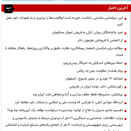
آخرین اخبار
این دیپلماسی نمایشی، شکست خورده است/واقعیت‌ها را بپذیرید و به تعهدات خود عمل
کنید
امید مالباختگان رمزارز آبکی به فروش اموال محکومان
از التماس تا فروپاشی هژمونی دلار
مطالبه برای شکستن انحصار پیمانکاری؛ نظارت دقیق بر واگذاری پروژه‌ها، راهکار مقابله با
فساد
حمله نیروهای اسرائیلی به خبرنگار پرس‌تی‌وی
پیام هشدار مقاومت یمن به ریاض
تصادف ۱۲ خودرو در محور یاسوج ـ اصفهان
رکوردشکنی دختر دونده ایران در بلاروس
پزشکیان: مشروطه نقطه عطف بیداری و آزادی‌خواهی ملت ایران بود
آیت‌الله جوادی آملی: با هرکس که وحدت ملی و اسلامی را بشکند، باید مقابله کرد
تقسیم غنایم مدیران یا دفاع از تولید؛ پشت‌پرده درخواست توقف یک آیین‌نامه چه بود؟
وزارت اطلاعات: شناسایی و دستگیری ۲۱ نفر از مزدوران مرتبط با سازمان جاسوسی و
تروریستی رژیم صهیونیستی و بازداشت ۴ نفر از اعضای باندهای مسلح شرارت و اغتشاش