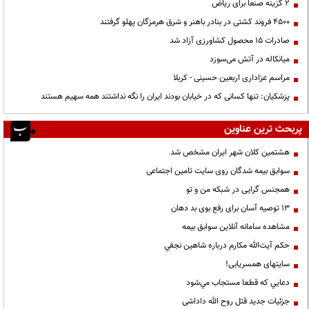
۲ گزینه صنعا برای ریاض
۴۵۰۰ فروند کشتی در بنادر باهنر و شرق هرمزگان پهلو گرفتند
صادرات ۱۵ محصول کشاورزی آزاد شد
میانکاله در آتش می‌سوزد
مراسم عزاداری اربعین حسینی - کربلا
پزشکیان: تنها کسانی که در خیابان بودند ایران را نگه نداشتند همه سهیم هستند
پربحث ترین عناوین
هشتمین کلان شهر ایران مشخص شد
سوابق بیمه شدگان روی سایت تامین اجتماعی
همجنس گرایی در شبکه من و تو
13 توصیه آسان برای رفع بوی بد دهان
مشاهده سامانه آنلاين سوابق بیمه
حكم آيت‌الله مكارم درباره شاهين نجفي
سایتهای همسریابی!
دعايي كه قطعا مستجاب مي‌شود
جزئیات جدید قتل روح الله داداشی