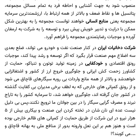
منصوب شود به جهت آشنایی و احاطه فرد به تمام مسائل مجموعه،
پتانسیل ها و نقاط ضعف و بالاتر از همه ارتباط با، ارزشمندترین سرمایه
مجموعه یعنی
منابع انسانی
خواهند توانست مجموعه را به بهترین شکل
ممکن با درایت و تدبیر خویش پیش ببرد و توسعه را به شرکت به ارمغان
آورده و موجبات رضایتمندی مجموعه را فراهم آورد.
شرکت دخانیات ایران
در کنار صنعت نفت و خودرو می تواند، ضلع بعدی
سه اضلاع مهم صنعت قرار بگیرد که اگر توسعه و رشد پیدا کند، موجبات
رونق اقتصادی و
خودکفایی
در زمینه تولید توتون و تنباکو، حمایت از
کشاورز زحمت کش ایرانی و جلوگیری خروج ارز از کشور و اشتغالزایی
خواهدشد و بالاتر از همه مانع واردات بی رویه سیگارهای قاچاق می شود
و از رونق کمپانی های خارجی که به لطف برخی مدیران بی کفایت گذشته
در کشور جان گرفته اند، جلوگیری خواهد شد، تا سرمایه کشور را به تاراج
نبرند ‌و مصرف گرایی سیگار را در بین جوانان ما ترویج نکنند،پس بی دلیل
نیست عده ای نان شان در تخته کردن این صنعت و بیکاری بیش از ۵
هزار نیرو در این شرکت از طریق حمایت از کمپانی های ظالم خارجی بوده
است و هنوز هم بر این نعل وارونه بدور از منافع ملی به بهانه قاچاق و
….می کوبند؟!