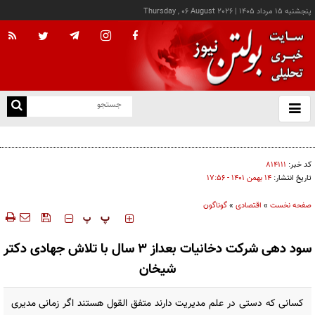
پنجشنبه ۱۵ مرداد ۱۴۰۵
|
Thursday , 06 August 2026
از
و
ته
درخواست شرکت گاز مازندران برای آمادگی مشترکان دربرابر زمستان
ن
نو
کد خبر:
۸۱۴۱۱۱
تاریخ انتشار:
۱۴ بهمن ۱۴۰۱ - ۱۷:۵۶
صفحه نخست
»
اقتصادی
»
گوناگون
‍‍‍ پ
پ
سود دهی شرکت دخانیات بعداز ۳ سال با تلاش جهادی دکتر
شیخان
کسانی که دستی در علم مدیریت دارند متفق القول هستند اگر زمانی مدیری