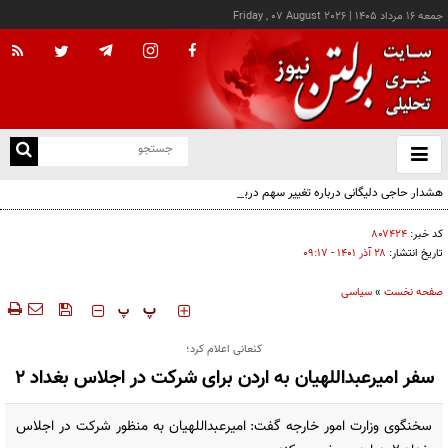
جمعه ۱۶ مرداد ۱۴۰۵
|
Friday , 07 August 2026
از
و
ته
هشدار حاجی دلیگانی درباره تغییر سهم دریای خزر و مخالفت با واگذاری امتیاز
ن
نو
کد خبر:
۸۰۷۴۲۴
تاریخ انتشار:
۲۸ آذر ۱۴۰۱ - ۰۹:۱۷
صفحه نخست
»
سیاسی
‍‍‍ پ
پ
کنعانی اعلام کرد؛
سفر امیرعبداللهیان به اردن برای شرکت در اجلاس بغداد ۲
سخنگوی وزارت امور خارجه گفت: امیرعبداللهیان به منظور شرکت در اجلاس