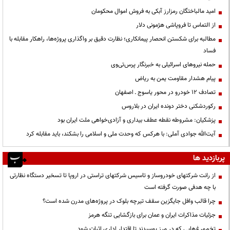
امید مالباختگان رمزارز آبکی به فروش اموال محکومان
از التماس تا فروپاشی هژمونی دلار
مطالبه برای شکستن انحصار پیمانکاری؛ نظارت دقیق بر واگذاری پروژه‌ها، راهکار مقابله با
فساد
حمله نیروهای اسرائیلی به خبرنگار پرس‌تی‌وی
پیام هشدار مقاومت یمن به ریاض
تصادف ۱۲ خودرو در محور یاسوج ـ اصفهان
رکوردشکنی دختر دونده ایران در بلاروس
پزشکیان: مشروطه نقطه عطف بیداری و آزادی‌خواهی ملت ایران بود
آیت‌الله جوادی آملی: با هرکس که وحدت ملی و اسلامی را بشکند، باید مقابله کرد
پربازدید ها
از رانت‌ شرکتهای خودروساز و تاسیس شرکتهای تراستی در اروپا تا تسخیر دستگاه نظارتی
با چه هدفی صورت گرفته است
چرا قالب وافل جایگزین سقف تیرچه بلوک در پروژه‌های مدرن شده است؟
جزئیات مذاکرات ایران و عمان برای بازگشایی تنگه هرمز
تخم‌مرغ‌هایی که در مرز پوسیدند تا اقتدار اداری اثبات شود