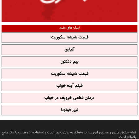
لینک های مفید
قیمت شیشه سکوریت
آلپاری
بیم دتکتور
قیمت شیشه سکوریت
فیلم آپنه خواب
درمان قطعی خروپف در خواب
لیزر فوتونا
تمام حقوق مادی و معنوی این سایت متعلق به بولتن نیوز است و استفاده از مطالب با ذکر منبع
بلامانع است.