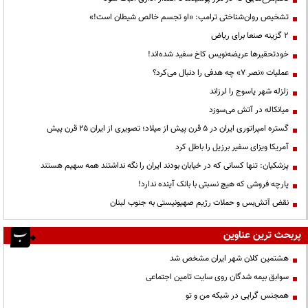
تشخیص روان‌شناختی ترامپ: «او تجسم خالص شیطان است!»
۲ گزینه صنعا برای ریاض
خودتحقیرها عریضه‌نویس کاخ سفید شده‌اند!
عملیات «نصر ۷» چه هدفی را دنبال می‌کرد؟
زلزله شهر یاسوج را لرزاند
میانکاله در آتش می‌سوزد
گستره امپراتوری ایران در ۵ قرن پیش از میلاد؛ تصویری از ایران ۲۵ قرن پیش
آمریکا ویزای سفیر برزیل را باطل کرد
پزشکیان: تنها کسانی که در خیابان بودند ایران را نگه نداشتند همه سهیم هستند
پارچه فروشی که هیچ نسبتی با بانک آینده ندارد!
نقض آتش‌بس و حملات رژیم صهیونیستی به جنوب لبنان
پربحث ترین عناوین
هشتمین کلان شهر ایران مشخص شد
سوابق بیمه شدگان روی سایت تامین اجتماعی
همجنس گرایی در شبکه من و تو