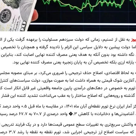
وز
به نقل از تسنیم، زمانی که دولت سیزدهم مسئولیت را برعهده گرفت یکی از الزا
نگه داشته بود بدون آنکه به هدف یعنی مصرف کننده نهایی اصابت کند، بنابراین
یارانه ارزی بلکه تخصیص آن به پایان زنجیره یعنی مصرف کننده نهایی بود.
که به لحاظ اقتصادی، اصلاح حذف ترجیحی را ضروری می‌کرد، بر مبنای مصوبه مجل
 آغازین شوک قیمتی به همراه داشت اما به صورت موازی، دولت سیاست‌های کنترل ع
ورم به خصوص در دهک‌های درآمدی پایین جامعه واقعیتی غیر قابل انکار است که ا
شته و رویه‌هایی که اصلاح ساختار را به عقب می‌انداخت تشدید کننده این فشار 
بر مبنای اعلام مرکز آمار ایران نر
دخانیات» با کاهش ٣.� واحد درصدی از 70.7 به 67.7 درصد رسیده است.
ه واکنش سریع‌تری به تغییرات سطح عمومی قیمت‌ها دارد و در یک فرایند تدریجی اثر