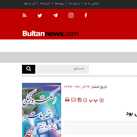
تماس با ما
|
درباره ما
|
پیوندها
|
خبرنامه
|
آب و هوا
تاریخ انتشار:
۲۶ آذر ۱۴۰۱ - ۱۶:۳۸
‍‍‍ پ
پ
 بود