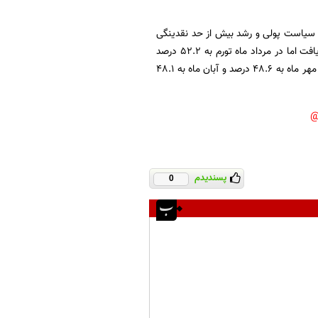
از سیاست پولی و رشد بیش از حد نقدینگی
نبود، به ‌سرعت در ماه‌های بعد تغییر جهت داد. در تیرماه تورم نقطه به نقطه به 54 درصد افزایش یافت اما در مرداد ماه تورم به 52.2 درصد
رسید که 1.8 درصد کمتر از تیر ماه بود و با تداوم این روند کاهشی در شهریور ماه به 49.7 درصد، در مهر ماه به 48.6 درصد و آبان ماه به 48.1
پسندیدم
0