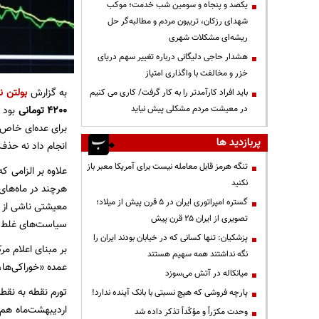
یکصد و پنجاه و سومین شب خدمت؛ موکب
شهدای رزکان، تریبون مردم و مطالبه‌گر حل
ریشه‌ای مشکلات شهری
هشدار حاجی دلیگانی درباره تغییر سهم دریای
خزر و مخالفت با واگذاری امتیاز
به گزارش
بولتن نی
باید افراد کارآمدتر را به کار گرفت/ کاری می کنیم
4200 تومانی
در معیشت مردم مشکلی پیش نیاید
برای عده‌ای خاص 
پربازدید ها
انجام داد نه حذف 
تنگه هرمز قابل معامله نیست برای آمریکا معبر باز
علاوه بر الزامی 
نکنید
هرچند در ماه‌های
گستره امپراتوری ایران در ۵ قرن پیش از میلاد؛
معیشتی ناشی از ت
تصویری از ایران ۲۵ قرن پیش
سیاست‌های غلط گذ
پزشکیان: تنها کسانی که در خیابان بودند ایران را
نگه نداشتند همه سهیم هستند
عمده «خوراکی‌ها، آشامیدنی‌ها و 
میانکاله در آتش می‌سوزد
تورم نقطه به نقط
پارچه فروشی که هیچ نسبتی با بانک آینده ندارد!
وحدت مکرّراً و مؤکّداً تذکر داده شد