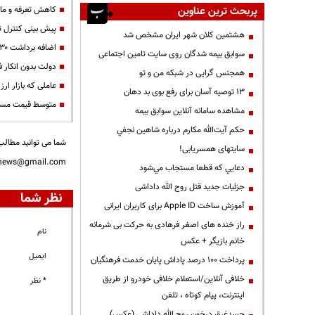
کاهش تعرفه و مال
پربحث ترین عناوین
پیش بینی کنترل تورم
هشتمین کلان شهر ایران مشخص شد
اضافه برداشت ۳۰ هزار میلیارد تومانی ۱ بانک برای تامین نقدینگی خواهی ۲ شرکت دولتی
سوابق بیمه شدگان روی سایت تامین اجتماعی
دولت بدون انکار 
همجنس گرایی در شبکه من و تو
عاملی که بازار ارز
13 توصیه آسان برای رفع بوی بد دهان
متوسط قیمت مسکن تهران ۵۰ م
مشاهده سامانه آنلاين سوابق بیمه
حكم آيت‌الله مكارم درباره شاهين نجفي
شما می توانید مطالب 
سایتهای همسریابی!
nnews@gmail.com
دعايي كه قطعا مستجاب مي‌شود
جزئیات جدید قتل روح الله داداشی
نظر شما
آموزش ساخت Apple ID برای کاربران ایرانی
راز خنده های اصغر فرهادی به حرکت بی شرمانه
نام
خانم بازیگر + عکس
ایمیل
پرداخت ۱۰۰ درصد پاداش پایان خدمت فرهنگیان
خلافی آنلاین/استعلام خلافی خودرو از طریق
* نظر
اینترنت، پیام کوتاه ، تلفن
جسدغرق درخون روح الله داداشی (عکس)