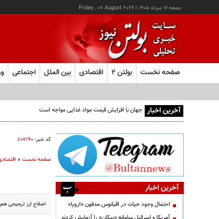
جمعه ۱۶ مرداد ۱۴۰۵
|
Friday , 07 August 2026
صفحه نخست
بولتن ۲
اقتصادی
بین الملل
اجتماعی
ور
آخرین اخبار
کد خبر:
۸۰۷۱۹۰
صفحه نخست
»
اقتصادی
آخرین اخبار
اصلاح ارز ترجیحی هم 
احتمال وجود حیات در اقیانوس مدفون «اروپا»
آمریکا و اسرائیل سامانه «پیکان» را آزمایش کردند