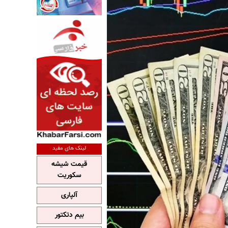
لینک های مفید
قیمت شیشه
سکوریت
آلپاری
بیم دتکتور