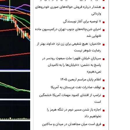
هشدار درباره فروش حواله‌های صوری خودروهای
وارداتی
۷ توصیه برای آغاز نویسندگی
احیای شن‌چاله‌های جنوب تهران درکمیسیون ماده
۵نهایی شد
خادمیان: هیچ شفیعی برای زن نزد خداوند بهتر از
رضایت شوهر نیست
سربازانِ خیابانِ ظهور؛ ملتِ مبعوثِ رودسر در
پاسخ به دشمن: «خیابان‌ها را به ناامیدان
نمی‌دهیم»
اعلام پایان مراسم اربعین ۱۴۰۵
توقف صادرات نفت عربستان به آمریکا
ترامپ از افشای کمبود مهمات آمریکا خشمگین
است
اجازه باز شدن مسیر دوم در تنگه هرمز را
نخواهیم داد
فرق است میان مجاهدان در میدان و ساکتین