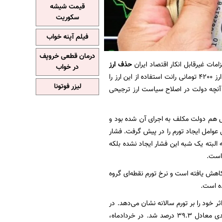
قیمت شیشه
سکوریت
فیلم آپنه خواب
درمان قطعی خروپف
مات غیرقابل انکار اقتصاد ایران
حذف ارز
در خواب
بود اما دولت پیشین به دلایل سیاسی این الزام را نادیده گرفته و همچنان با تخصیص ارز 4200 تومانی ‏رانت استفاده از این ارز را
لیزر فوتونا
 آنچه دولت در اصلاح سیاست ارز ترجیحی
س هم دولت مکلف به اجرای آن شده بود و
وامل ایجاد تورم را در پیش گرفت. فشار
لبته یک شبه این فشار ایجاد نشده بلکه
است.
خ تورم نقطه‌ای آبان ماه 1401، در مقایسه با ماه قبل 0.5 واحد درصد کاهش یافته است و نرخ تورم نقطه‌ای گروه
 خود را بر تورم سالانه نشان می‌دهد. در
اردیبهشت‌ماه هم که سیاست اصلاح ارز ترجیحی اجرایی شد، تورم نقطه به نقطه با رشد 3.7 درصدی معادل 39.3 درصد شد. در خردادماه،