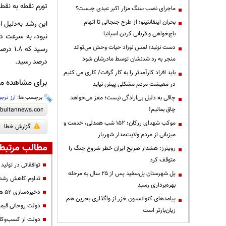
تورم نقطه به نقطه با ر
ماجرای نصب سنگ مزار اکبر عبدی چیست؟
بحران اینفانتینو؛ از طرح جنجالی تا اتهام
این رشد به‌دلیل 
باج‌خواهی و قربانی کردن اسپانیا
دست نزنید؛ لمس نوزاد حیات وحش می‌تواند
منجر به رد شدنشان توسط مادرشان شود
درصد رسید.
باید افراد کارآمدتر را به کار گرفت/ کاری می کنیم
برای مشاهده مطا
در معیشت مردم مشکلی پیش نیاید
برچسب ها:
ارز ترج
چاقی به دلیل بی‌ارادگی نیست؛ مغز می‌خواهد
چاق بمانیم!
موکب شهدای رزکان؛ ۱۵۲ شب همدلی، خدمت و
گزارش خطا
میزبانی از مردم ولایت‌مدار شهریار
مطالب مرتبط
رویترز: هشدار صریح ایران خطر شروع جنگ را
متوقف کرد
توافقاتی در تولید
پل شهرستان پل‌سفید پس از ۲۵ سال به مرحله
تداوم کاهش رشد ۱۲ ماهه پایه پولی و نقدین
بهره‌برداری رسید
ذخیره‌سازی ۵۲ هزار تن گوشت مرغ از ابتدای سال
پیامدهای کنوانسیون خزر از واگذاری بحرین هم
دولت روحانی قیمت دلار را ۶۳۰ 
زیان‌بارتر است
دولت از کسب‌وکا