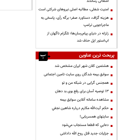
اشغالی رساندند
‌امنیت شغلی، مطالبه اصلی نیروهای شرکتی است
هزینه گزاف، دستاورد صفر؛ برگه رأی، پاسخی به
ماجراجویی ترامپ
زلزله در دنیای پیام‌رسان‌ها؛ تلگرام ناگهان از
اپ‌استور اپل حذف شد
پربحث ترین عناوین
هشتمین کلان شهر ایران مشخص شد
سوابق بیمه شدگان روی سایت تامین اجتماعی
همجنس گرایی در شبکه من و تو
13 توصیه آسان برای رفع بوی بد دهان
مشاهده سامانه آنلاين سوابق بیمه
حكم آيت‌الله مكارم درباره شاهين نجفي
سایتهای همسریابی!
دعايي كه قطعا مستجاب مي‌شود
جزئیات جدید قتل روح الله داداشی