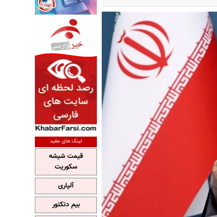
لینک های مفید
قیمت شیشه
سکوریت
آلپاری
بیم دتکتور