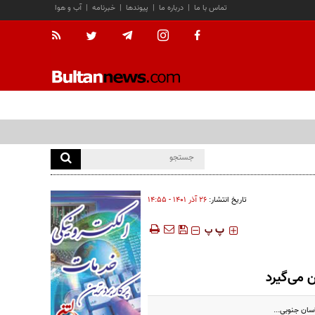
تماس با ما
|
درباره ما
|
پیوندها
|
خبرنامه
|
آب و هوا
تاریخ انتشار:
۲۶ آذر ۱۴۰۱ - ۱۴:۵۵
‍‍‍ پ
پ
 می‌گیرد
سان جنوبی...