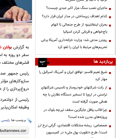
ماجرای نصب سنگ مزار اکبر عبدی چیست؟
کدام اهداف زیرساختی در مدار ایران قرار دارد؟
بحران اینفانتینو؛ از طرح جنجالی تا اتهام
باج‌خواهی و قربانی کردن اسپانیا
رویترز مدعی شد: وزارت خزانه‌داری آمریکا برخی
به گزارش
بولتن نی
تحریم‌های مرتبط با ایران را لغو کرد
سفر دو روزه به ا
پربازدید ها
قشرهای مختلف به 
شیخ نعیم قاسم: توافق ایران و آمریکا، اسرائیل را
رئیس جمهور صداقت
مهار کرد
سازوکارهای مؤثر
از رانت‌ شرکتهای خودروساز و تاسیس شرکتهای
دروغ‌پردازی را از 
تراستی در اروپا تا تسخیر دستگاه نظارتی با چه
رئیسی از دولتمرد
هدفی صورت گرفته است
وظیفه امکان‌پذیر 
چرا قالب وافل جایگزین سقف تیرچه بلوک در
پروژه‌های مدرن شده است؟
برچسب ها:
رئیسی
،
صمصامی: ریشه مشکلات اقتصادی، گرانی نرخ ارز
است/ طرح «تقویت پول ملی» در کمیسیون