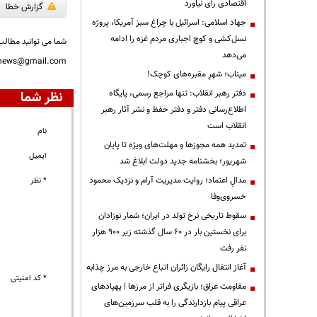
اقتصادی رأی نیاورد
گزارش خطا
جهاد اسلامی: اسرائیل با چراغ سبز آمریکا، پروژه
نسل‌کشی و کوچ اجباری مردم غزه را ادامه
شما می توانید مطالب 
می‌دهد
nnews@gmail.com
میناب؛ شهرِ مقبره‌های کوچک!
دفتر رهبر انقلاب: تنها مراجع رسمی، پایگاه
نظر شما
اطلاع‌رسانی دفتر و دفتر حفظ و نشر آثار رهبر
انقلاب است
نام
تمدید همه مجوزها و مهلت‌های ویژه تا پایان
ایمیل
شهریور؛ بخشنامه جدید دولت ابلاغ شد
مدالِ اعتماد؛ روایت مدیریت آرام و نزدیک محمود
* نظر
خسروی‌وفا
سقوط تاریخی نرخ تولد در ایران؛ شمار نوزادان
برای نخستین بار در ۶۰ سال گذشته زیر ۹۰۰ هزار
نفر رفت
آغاز انتقال رایگان زائران اتباع خارجی به مرز چذابه
* کد امنیتی
مقاومت عراق؛ بازیگری فراتر از مرزها | پهپادهای
عراقی پیام بازدارندگی را به قلب سرزمین‌های