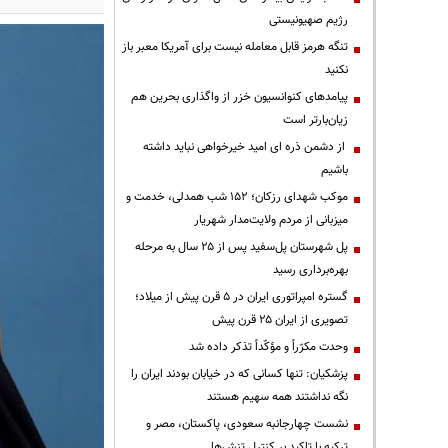
رژیم صهیونیستی
تنگه هرمز قابل معامله نیست برای آمریکا معبر باز
نکنید
پیامدهای کنوانسیون خزر از واگذاری بحرین هم
زیان‌بارتر است
از دشمن ذره ای امید خیرخواهی نباید داشته
باشیم
موکب شهدای رزکان؛ ۱۵۲ شب همدلی، خدمت و
میزبانی از مردم ولایت‌مدار شهریار
پل شهرستان پل‌سفید پس از ۲۵ سال به مرحله
بهره‌برداری رسید
گستره امپراتوری ایران در ۵ قرن پیش از میلاد؛
تصویری از ایران ۲۵ قرن پیش
وحدت مکرّراً و مؤکّداً تذکر داده شد
پزشکیان: تنها کسانی که در خیابان بودند ایران را
نگه نداشتند همه سهیم هستند
نشست چهارجانبه سعودی، پاکستان، مصر و
ترکیه با تاکید بر کنترل تنش‌ها