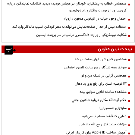
صمصامی خطاب به پزشکیان: خودتان در مجلس بودید؛ دیدید انتقادات نمایندگان درباره
گران‌سازی ارز بود، نه واگذاری ایران‌خودرو
احتمال وجود حیات در اقیانوس مدفون «اروپا»
استفاده بیش از حد از صفحه‌نمایش می‌تواند به مغز کودکان آسیب ماندگار وارد کند
شکایت نیومکزیکو از وزارت دادگستری ترامپ بر سر پرونده اپستین
پربحث ترین عناوین
هشتمین کلان شهر ایران مشخص شد
سوابق بیمه شدگان روی سایت تامین اجتماعی
همجنس گرایی در شبکه من و تو
13 توصیه آسان برای رفع بوی بد دهان
مشاهده سامانه آنلاين سوابق بیمه
حكم آيت‌الله مكارم درباره شاهين نجفي
سایتهای همسریابی!
دعايي كه قطعا مستجاب مي‌شود
جزئیات جدید قتل روح الله داداشی
آموزش ساخت Apple ID برای کاربران ایرانی