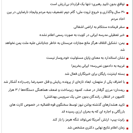
توافقِ بدونِ تاییدِ رهبری؛ تنها یک قراردادِ بی‌ارزش است
۳۰ سال واگذاری و خروج ثروت ملی؛ گام دوم تضعیف بنیه مردم وایجاد نارضایتی در بین
احاد مردم
سفر فرمانده سنتکام به اراضی اشغالی
خبر تعطیلی مدرسه ایرانی در کویت به صورت رسمی اعلام نشده
یمن: تشکیل ائتلاف هرگز مانع مجازات عربستان به خاطر جنایاتش علیه ملت یمن نخواهد
شد
نشان استاندارد به معنای پایان مسئولیت خودروساز نیست
غریبه به دادمون نمی‌رسه؛ ایرانی بخریم!
بسته اینترنت رایگان برای خبرنگاران فعال شد
با اعتراف یکی از متهمان، ابعاد تازه‌ای از پرونده ربایش و قتل حمیدرضا رجب‌زاده آشکار شد
ریمـدان؛ مرزی گرفتار در صف، کمبود زیرساخت و ضعف هماهنگی دستگاه‌ها / ۳ هزار
کامیون در انتظار، رانندگان بدون حتی یک سرویس بهداشتی!
تایید هشدارهای گذشته بولتن نیوز توسط سخنگوی قوه قضائیه در خصوص کارت های
بارزگانی و اجاره ای که به بحران ارزی رسیده اند
رابرت پیپ: ارتش آمریکا نمی‌تواند تنگه هرمز را باز کند
زمان اعلام نتایج نهایی دکتری مشخص شد