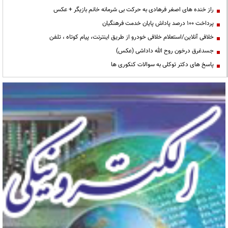
راز خنده های اصغر فرهادی به حرکت بی شرمانه خانم بازیگر + عکس
پرداخت ۱۰۰ درصد پاداش پایان خدمت فرهنگیان
خلافی آنلاین/استعلام خلافی خودرو از طریق اینترنت، پیام کوتاه ، تلفن
جسدغرق درخون روح الله داداشی (عکس)
پاسخ های دکتر توکلی به سوالات کنکوری ها