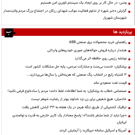
ونس: در حال کار بر روی ایجاد یک سیستم ناوبری امن هستیم
گزارش «خبر شهر» از تداوم فعالیت موکب شهدای رزکان در اجتماع بزرگ مردم ولایت‌مدار
شهرستان شهریار
پربازدید ها
راهنمای خرید محصولات برق صنعتی ABB
هشدار درباره فروش حواله‌های صوری خودروهای وارداتی
نوشابه رژیمی روی حافظه اثر می‌گذارد
پزشکیان: خدمت بی‌منت و مشارکت مردمی، پایه حل مشکلات کشور است
3 اشتباه رایج در انتخاب رنگ صنعتی که هزینه‌اش را سال‌ها می‌پردازید...
قیمت نفت صعودی ماند
صمصامی خطاب به پزشکیان: به شما اطلاعات غلط دادند؛ مردم را ساده‌لوح فرض نکنید!
خادمیان: هیچ شفیعی برای زن نزد خداوند بهتر از رضایت شوهر نیست
ترافیک کشتیرانی از طریق تنگه هرمز در یک هفته به ۳۳ کشتی کاهش یافت
«چرا نباید از شما متنفر باشند؟»؛ پاسخ معنادار یک کاربر خارجی به قدرت و توانمندی
ایرانیان
آمریکا و اسرائیل سامانه «پیکان» را آزمایش کردند