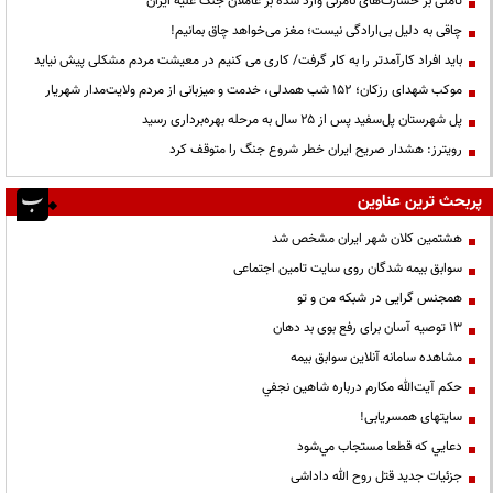
تأملی بر خسارت‌های نامرئی وارد شده بر عاملان جنگ علیه ایران
چاقی به دلیل بی‌ارادگی نیست؛ مغز می‌خواهد چاق بمانیم!
باید افراد کارآمدتر را به کار گرفت/ کاری می کنیم در معیشت مردم مشکلی پیش نیاید
موکب شهدای رزکان؛ ۱۵۲ شب همدلی، خدمت و میزبانی از مردم ولایت‌مدار شهریار
پل شهرستان پل‌سفید پس از ۲۵ سال به مرحله بهره‌برداری رسید
رویترز: هشدار صریح ایران خطر شروع جنگ را متوقف کرد
پربحث ترین عناوین
هشتمین کلان شهر ایران مشخص شد
سوابق بیمه شدگان روی سایت تامین اجتماعی
همجنس گرایی در شبکه من و تو
13 توصیه آسان برای رفع بوی بد دهان
مشاهده سامانه آنلاين سوابق بیمه
حكم آيت‌الله مكارم درباره شاهين نجفي
سایتهای همسریابی!
دعايي كه قطعا مستجاب مي‌شود
جزئیات جدید قتل روح الله داداشی