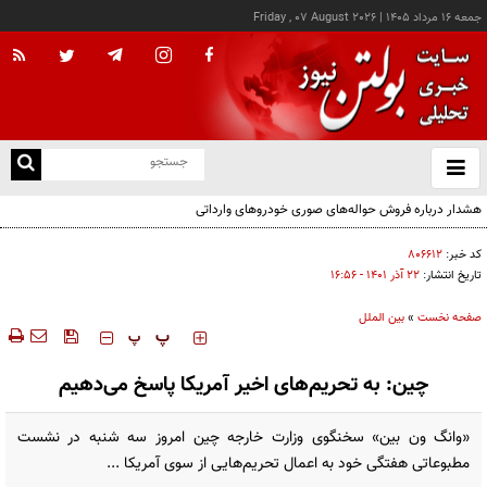
جمعه ۱۶ مرداد ۱۴۰۵
|
Friday , 07 August 2026
از
و
ته
هشدار درباره فروش حواله‌های صوری خودروهای وارداتی
ن
نو
کد خبر:
۸۰۶۶۱۲
تاریخ انتشار:
۲۲ آذر ۱۴۰۱ - ۱۶:۵۶
صفحه نخست
»
بین الملل
‍‍‍ پ
پ
چین: به تحریم‌های اخیر آمریکا پاسخ می‌دهیم
«وانگ ون بین» سخنگوی وزارت خارجه چین امروز سه شنبه در نشست
مطبوعاتی هفتگی خود به اعمال تحریم‌هایی از سوی آمریکا ...