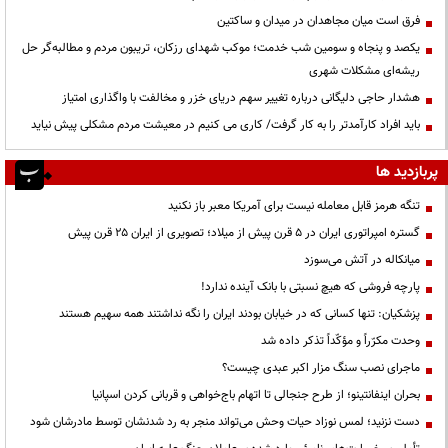
فرق است میان مجاهدان در میدان و ساکتین
یکصد و پنجاه و سومین شب خدمت؛ موکب شهدای رزکان، تریبون مردم و مطالبه‌گر حل
ریشه‌ای مشکلات شهری
هشدار حاجی دلیگانی درباره تغییر سهم دریای خزر و مخالفت با واگذاری امتیاز
باید افراد کارآمدتر را به کار گرفت/ کاری می کنیم در معیشت مردم مشکلی پیش نیاید
پربازدید ها
تنگه هرمز قابل معامله نیست برای آمریکا معبر باز نکنید
گستره امپراتوری ایران در ۵ قرن پیش از میلاد؛ تصویری از ایران ۲۵ قرن پیش
میانکاله در آتش می‌سوزد
پارچه فروشی که هیچ نسبتی با بانک آینده ندارد!
پزشکیان: تنها کسانی که در خیابان بودند ایران را نگه نداشتند همه سهیم هستند
وحدت مکرّراً و مؤکّداً تذکر داده شد
ماجرای نصب سنگ مزار اکبر عبدی چیست؟
بحران اینفانتینو؛ از طرح جنجالی تا اتهام باج‌خواهی و قربانی کردن اسپانیا
دست نزنید؛ لمس نوزاد حیات وحش می‌تواند منجر به رد شدنشان توسط مادرشان شود