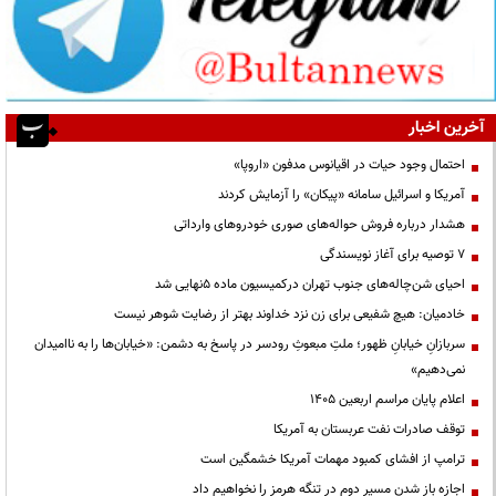
آخرین اخبار
احتمال وجود حیات در اقیانوس مدفون «اروپا»
آمریکا و اسرائیل سامانه «پیکان» را آزمایش کردند
هشدار درباره فروش حواله‌های صوری خودروهای وارداتی
۷ توصیه برای آغاز نویسندگی
احیای شن‌چاله‌های جنوب تهران درکمیسیون ماده ۵نهایی شد
خادمیان: هیچ شفیعی برای زن نزد خداوند بهتر از رضایت شوهر نیست
سربازانِ خیابانِ ظهور؛ ملتِ مبعوثِ رودسر در پاسخ به دشمن: «خیابان‌ها را به ناامیدان
نمی‌دهیم»
اعلام پایان مراسم اربعین ۱۴۰۵
توقف صادرات نفت عربستان به آمریکا
ترامپ از افشای کمبود مهمات آمریکا خشمگین است
اجازه باز شدن مسیر دوم در تنگه هرمز را نخواهیم داد