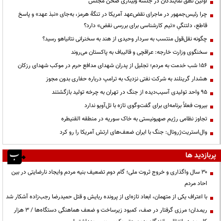
اولین نطق نمایندگان در جلسه وبیناری صحن مجلس
چرا رئیس‌جمهور در ماجرای نقض‌عهد آمریکا در تنگهٔ هرمز، به‌جای «نبذ عهد» و پاسخ
قاطع، دلتنگیِ «تیم کارشناسی برای بررسی نقض» دارد؟
چگونه نقل‌قول منتسب به سردار وحیدی از هند به سخنرانی نتانیاهو رسید؟
سخنگوی وزارت خارجه: عراقچی و قالیباف به پاکستان می‌روند
۱۵۶ شب خدمت به مردم؛ تجلیل از پدران شهدای مدافع حرم در موکب شهدای رزکان
هشدار گرینلند به شرکت نفتی نزدیک به ترامپ درباره حفاری بدون مجوز
95 واحد تولیدی آسیب‌دیده از جنگ در تهران به چرخه تولید بازگشتند
بیروت فعلاً برنامه‌ای برای گفت‌وگوی تازه با تل‌آویو ندارد
تجاوز نظامی رژیم صهیونیستی به خاک سوریه در منطقه القنیطره
وال‌استریت‌ژرونال: جنگ با ایران ضعف‌های ارتش آمریکا را رو کرد
پربازدید ها
۳۰ سال واگذاری و خروج ثروت ملی؛ گام دوم تضعیف بنیه مردم وایجاد نارضایتی در بین
احاد مردم
با اعتراف یکی از متهمان، ابعاد تازه‌ای از پرونده ربایش و قتل حمیدرضا رجب‌زاده آشکار شد
ریمـدان؛ مرزی گرفتار در صف، کمبود زیرساخت و ضعف هماهنگی دستگاه‌ها / ۳ هزار