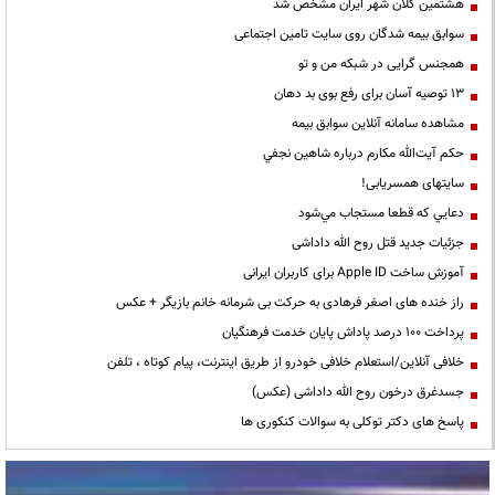
هشتمین کلان شهر ایران مشخص شد
سوابق بیمه شدگان روی سایت تامین اجتماعی
همجنس گرایی در شبکه من و تو
13 توصیه آسان برای رفع بوی بد دهان
مشاهده سامانه آنلاين سوابق بیمه
حكم آيت‌الله مكارم درباره شاهين نجفي
سایتهای همسریابی!
دعايي كه قطعا مستجاب مي‌شود
جزئیات جدید قتل روح الله داداشی
آموزش ساخت Apple ID برای کاربران ایرانی
راز خنده های اصغر فرهادی به حرکت بی شرمانه خانم بازیگر + عکس
پرداخت ۱۰۰ درصد پاداش پایان خدمت فرهنگیان
خلافی آنلاین/استعلام خلافی خودرو از طریق اینترنت، پیام کوتاه ، تلفن
جسدغرق درخون روح الله داداشی (عکس)
پاسخ های دکتر توکلی به سوالات کنکوری ها