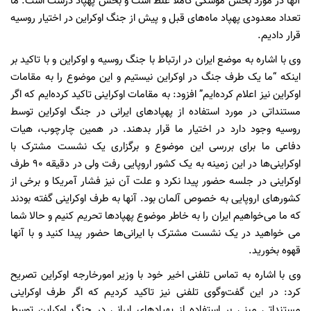
آنها در مورد بخش موشکی کاملا غلط است و بخش پهپاد درست است. ما
تعداد معدودی پهپاد ماه‌های قبل و پیش از جنگ اوکراین در اختیار روسیه
قرار دادیم.
وی با اشاره به موضع ایران در ارتباط با جنگ روسیه و اوکراین و با تاکید بر
اینکه “ما یک طرف جنگ در اوکراین نیستیم و این موضوع را به مقامات
اوکراین نیز اعلام کرده‌ایم” افزود: به مقامات اوکراینی تاکید کرده‌ایم که اگر
مستنداتی در مورد استفاده از پهپادهای ایرانی در جنگ اوکراین توسط
روسیه وجود دارد در اختیار ما قرار بدهند. در همین چارچوب، هیات
دفاعی ما برای بررسی این موضوع و برگزاری یک نشست مشترک با
اوکراینی‌ها در این زمینه به یک کشور اروپایی رفت ولی در دقیقه ۹۰ طرف
اوکراینی‌ در جلسه حضور پیدا نکرد و علت آن نیز فشار آمریکا و برخی از
کشورهای اروپایی به خصوص آلمان بود. آنها به طرف اوکراینی گفته بودند
که ما می‌خواهیم ایران را به خاطر موضوع پهپادها تحریم کنیم و حالا شما
می خواهید در یک نشست مشترک با ایرانی‌ها حضور پیدا کنید و با آنها
قهوه بخورید.
وی با اشاره به تماس تلفنی اخیر خود با وزیر امورخارجه اوکراین تصریح
کرد: در این گفت‌وگوی تلفنی نیز تاکید کردیم که اگر طرف اوکراینی
مستنداتی مبنی بر استفاده از پهپادهای ایرانی در جنگ اوکراین توسط