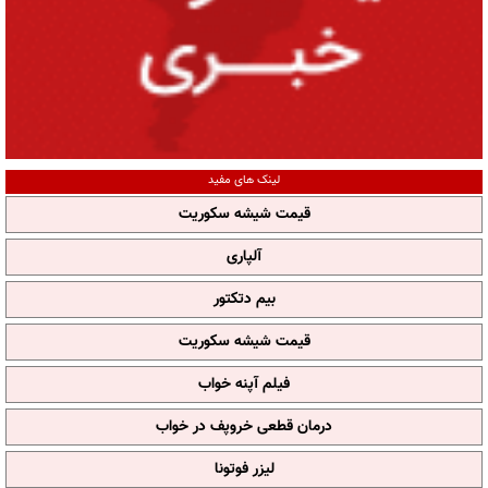
لینک های مفید
قیمت شیشه سکوریت
آلپاری
بیم دتکتور
قیمت شیشه سکوریت
فیلم آپنه خواب
درمان قطعی خروپف در خواب
لیزر فوتونا