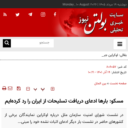
دوشنبه ۱۹ مرداد ۱۴۰۵
|
Monday , 10 August 2026
از
و
ته
بقائی: اوکراین جبران نکند، جبران می‌کنیم
ن
نو
کد خبر:
۸۰۶۰۵۷
تاریخ انتشار:
۱۹ آذر ۱۴۰۱ - ۱۰:۲۱
صفحه نخست
»
بین الملل
‍‍‍ پ
پ
مسکو: بارها ادعای دریافت تسلیحات از ایران را رد کرده‌ایم
در نشست شورای امنیت سازمان ملل درباره اوکراین نمایندگان برخی از
کشورهای حاضر در نشست بار دیگر ادعای اثبات نشده خود را مبنی...