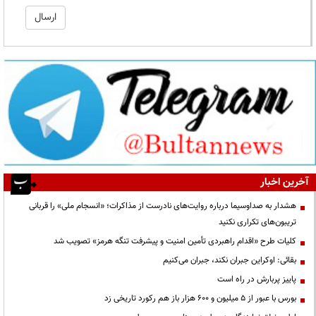
آخرین اخبار
هشدار به صداوسیما درباره روایت‌های نادرست از مذاکرات؛ «انسجام ملی» را قربانی
تریبون‌های تکراری نکنید
کلیات طرح «اقدام راهبردی تأمین امنیت و پیشرفت تنگه هرمز» تصویب شد
بقائی: اوکراین جبران نکند، جبران می‌کنیم
پاییز پربارش در راه است
بورس با عبور از ۵ میلیون و ۶۰۰ هزار باز هم رکورد تاریخی زد