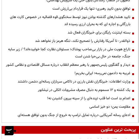
کامیون در انتظار، رانندگان بدون حتی یک سرویس بهداشتی!
توافقِ بدونِ تاییدِ رهبری؛ تنها یک قراردادِ بی‌ارزش است
تایید هشدارهای گذشته بولتن نیوز توسط سخنگوی قوه قضائیه در خصوص کارت های
بارزگانی و اجاره ای که به بحران ارزی رسیده اند
بسته اینترنت رایگان برای خبرنگاران فعال شد
ذوالقدر: تا آمریکا رفتارش را تصحیح نکند، تنگه هرمز باز نخواهد شد
تاراج هویت ملی در بازار بی‌صاحب پوشاک؛ مسئولان نظارت کجا خوابیده‌اند؟ / زیر سایه
جنگ، جامعه در حال بی‌حیا شدن است
دیدار و گفتگوی رئیس‌جمهور با رهبر معظم انقلاب درباره مسائل اقتصادی و نظامی کشور
غریبه به دادمون نمی‌رسه؛ ایرانی بخریم!
وزارت اطلاعات: خبرنگاران نقش بارزی در ناکامی سربازان رسانه‌ای دشمن داشتند
یک کشته و ۱۲ مسموم به دنبال مصرف مشروبات الکلی در نیشابور
اعدام بد است اما قلب تپنده‌ای را از سینه بیرون کشیدن نه!
مقاومت یمن؛ دو خیز اساسی
ادعای رسانه آمریکایی درباره تمایل ترامپ به خروج از جنگ بدون توافق هسته‌ای
پربحث ترین عناوین