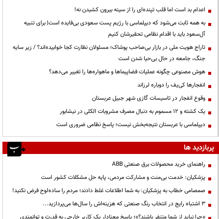
اعدام بد است اما قلب تپنده‌ای را از سینه بیرون کشیدن نه!
به همه ثابت می‌شود که دیپلماسی با رژیم پست سعودی بی‌فایده است| برای تنبیه
آل‌سعود باید با اقدام نظامی تحقیرشان کنیم
تاراج هویت ملی در بازار بی‌صاحب پوشاک؛ مسئولان نظارت کجا خوابیده‌اند؟ / زیر سایه
جنگ، جامعه در حال بی‌حیا شدن است
هوش مصنوعی چگونه عملیات فضاپیماها و ماهواره‌ها را تغییر می‌دهد؟
انفجارها کی‌یف را دوباره لرزاند
وقوع انفجار در تاسیسات گازی شهر جبیل عربستان
یک کشته و ۱۲ مسموم به دنبال مصرف مشروبات الکلی در نیشابور
دیپلماسی با عربستان نتیجه‌بخش نیست؛ پاسخ نظامی ضروری است
پربازدید ها
راهنمای خرید محصولات برق صنعتی ABB
پزشکیان: خدمت بی‌منت و مشارکت مردمی، پایه حل مشکلات کشور است
صمصامی خطاب به پزشکیان: به شما اطلاعات غلط دادند؛ مردم را ساده‌لوح فرض نکنید!
3 اشتباه رایج در انتخاب رنگ صنعتی که هزینه‌اش را سال‌ها می‌پردازید...
«چرا نباید از شما متنفر باشند؟»؛ پاسخ معنادار یک کاربر خارجی به قدرت و توانمندی