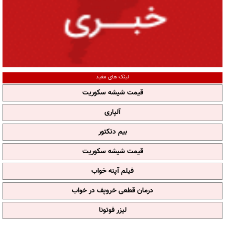
لینک های مفید
قیمت شیشه سکوریت
آلپاری
بیم دتکتور
قیمت شیشه سکوریت
فیلم آپنه خواب
درمان قطعی خروپف در خواب
لیزر فوتونا