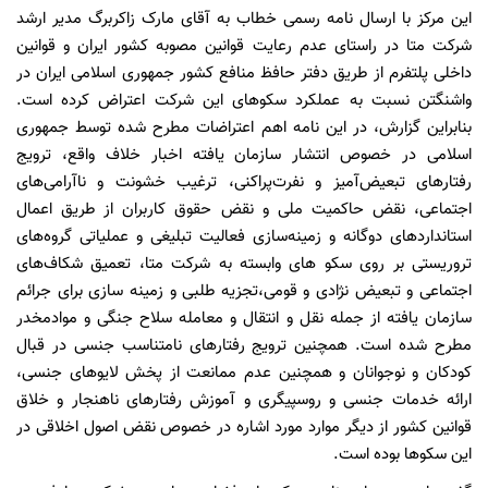
این مرکز با ارسال نامه رسمی خطاب به آقای مارک زاکربرگ مدیر ارشد
شرکت متا در راستای عدم رعایت قوانین مصوبه کشور ایران و قوانین
داخلی پلتفرم از طریق دفتر حافظ منافع کشور جمهوری اسلامی ایران در
واشنگتن نسبت به عملکرد سکوهای این شرکت اعتراض کرده است.
بنابراین گزارش، در این نامه اهم اعتراضات مطرح شده توسط جمهوری
اسلامی در خصوص انتشار سازمان یافته اخبار خلاف واقع، ترویج
رفتارهای تبعیض‌آمیز و نفرت‌پراکنی، ترغیب خشونت و ناآرامی‌های
اجتماعی، نقض حاکمیت ملی و نقض حقوق کاربران از طریق اعمال
استانداردهای دوگانه و زمینه‌سازی فعالیت تبلیغی و عملیاتی گروه‌های
تروریستی بر روی سکو های وابسته به شرکت متا، تعمیق شکاف‌های
اجتماعی و تبعیض نژادی و قومی،تجزیه طلبی و زمینه سازی برای جرائم
سازمان یافته از جمله نقل و انتقال و معامله سلاح جنگی و موادمخدر
مطرح شده است. همچنین ترویج رفتارهای نامتناسب جنسی در قبال
کودکان و نوجوانان و همچنین عدم ممانعت از پخش لایوهای جنسی،
ارائه خدمات جنسی و روسپیگری و آموزش رفتارهای ناهنجار و خلاق
قوانین کشور از دیگر موارد مورد اشاره در خصوص نقض اصول اخلاقی در
این سکوها بوده است.