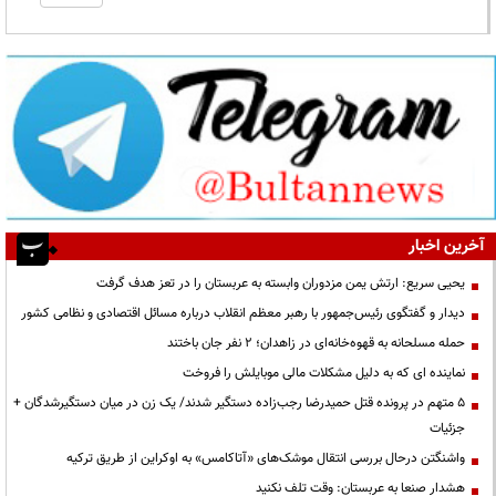
آخرین اخبار
یحیی سریع: ارتش یمن مزدوران وابسته به عربستان را در تعز هدف گرفت
دیدار و گفتگوی رئیس‌جمهور با رهبر معظم انقلاب درباره مسائل اقتصادی و نظامی کشور
حمله مسلحانه به قهوه‌خانه‌ای در زاهدان؛ ۲ نفر جان باختند
نماینده ای که به دلیل مشکلات مالی موبایلش را فروخت
۵ متهم در پرونده قتل حمیدرضا رجب‌زاده دستگیر شدند/ یک زن در میان دستگیرشدگان +
جزئیات
واشنگتن درحال بررسی انتقال موشک‌های «آتاکامس» به اوکراین از طریق ترکیه
هشدار صنعا به عربستان: وقت تلف نکنید