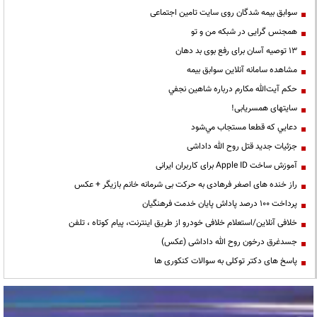
سوابق بیمه شدگان روی سایت تامین اجتماعی
همجنس گرایی در شبکه من و تو
13 توصیه آسان برای رفع بوی بد دهان
مشاهده سامانه آنلاين سوابق بیمه
حكم آيت‌الله مكارم درباره شاهين نجفي
سایتهای همسریابی!
دعايي كه قطعا مستجاب مي‌شود
جزئیات جدید قتل روح الله داداشی
آموزش ساخت Apple ID برای کاربران ایرانی
راز خنده های اصغر فرهادی به حرکت بی شرمانه خانم بازیگر + عکس
پرداخت ۱۰۰ درصد پاداش پایان خدمت فرهنگیان
خلافی آنلاین/استعلام خلافی خودرو از طریق اینترنت، پیام کوتاه ، تلفن
جسدغرق درخون روح الله داداشی (عکس)
پاسخ های دکتر توکلی به سوالات کنکوری ها