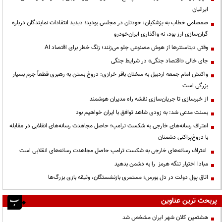
ایرانیان
صمصامی خطاب به پزشکیان: خودتان در مجلس بودید؛ دیدید انتقادات نمایندگان درباره
گران‌سازی ارز بود، نه واگذاری ایران‌خودرو
وقتی دیتاسنترها از هوش مصنوعی جلو می‌زنند؛ زنگ خطر برای اقتصاد AI
جای خالی «اقتصاد جنگی» در شرایط جنگی
واکنش امام جمعه اردبیل به سخنان باقر خرازی: دروغ بستن به رهبری قطعاً جرم بسیار
بزرگی است
از خبرسازی تا جریان‌سازی نقشه راه مدیران هوشمند
بسنت مدعی شد: به زودی شاهد توافق با ایران خواهیم بود
اعتراف رسانه‌های خارجی به شکست ترامپ؛ حاصل مجاهدت رسانه‌های انقلابی در مقابله
با دروغ‌پراکنی دشمنان
اعتراف رسانه‌های خارجی به شکست ترامپ حاصل مجاهدت رسانه‌های انقلابی است
مبادا اختیار تنگه هرمز را به دشمن بدهید
اتاق پول دولت در دل بورس؛ مستمری بازنشستگان، وثیقه بازی بزرگ‌ها
پربحث ترین عناوین
هشتمین کلان شهر ایران مشخص شد