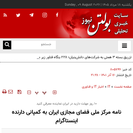
يکشنبه ۱۸ مرداد ۱۴۰۵
|
Sunday , 09 August 2026
از
و
ته
تزریق بسته ۳ همتی به شرکت‌های دانش‌بنیان؛ ۲۲۸ بنگاه فناور زیر چتر حمایت دولت
ن
نو
کد خبر:
۸۰۵۷۴۶
تاریخ انتشار:
۱۶ آذر ۱۴۰۱ - ۲۱:۲۸
صفحه نخست
»
IT
»
اخبار IT و فناوری
‍‍‍ پ
پ
۱۰ روز مهلت دارید در ایران نماینده معرفی کنید
نامه مرکز ملی فضای مجازی ایران به کمپانی دارنده
اینستاگرام