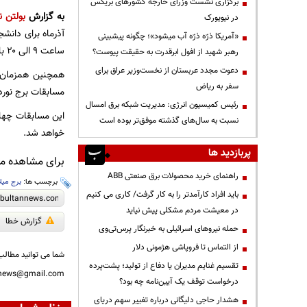
برگزاری نشست وزرای خارجه کشورهای بریکس
به گزارش
بولتن ن
در نیویورک
«آمریکا ذرّه ذرّه آب میشود»؛ چگونه پیشبینی
ساعت ۹ الی ۲۰ بازدید داشته باشند.
رهبر شهید از افول ابرقدرت به حقیقت پیوست؟
دعوت مجدد عربستان از نخست‌وزیر عراق برای
همچنین همزمان ب
سفر به ریاض
مسابقات برج نوردی
رئیس کمیسیون انرژی: مدیریت شبکه برق امسال
نسبت به سال‌های گذشته موفق‌تر بوده است
خواهد شد.
پربازدید ها
برای مشاهده مطا
راهنمای خرید محصولات برق صنعتی ABB
برچسب ها:
برج میلا
باید افراد کارآمدتر را به کار گرفت/ کاری می کنیم
در معیشت مردم مشکلی پیش نیاید
گزارش خطا
حمله نیروهای اسرائیلی به خبرنگار پرس‌تی‌وی
از التماس تا فروپاشی هژمونی دلار
شما می توانید مطالب 
تقسیم غنایم مدیران یا دفاع از تولید؛ پشت‌پرده
nnews@gmail.com
درخواست توقف یک آیین‌نامه چه بود؟
هشدار حاجی دلیگانی درباره تغییر سهم دریای