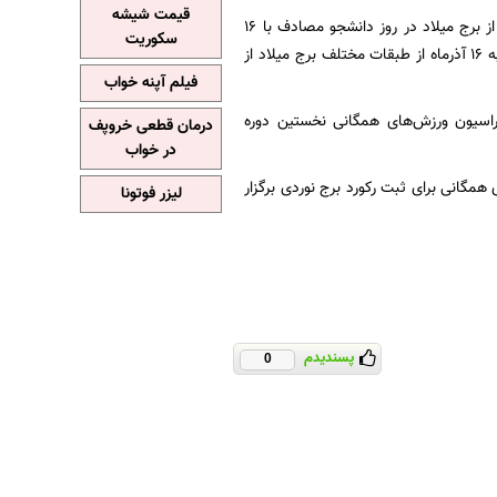
قیمت شیشه
بنابر اعلام روابط عمومی برج میلاد، بازدید از برج میلاد در روز دانشجو مصادف با ۱۶
سکوریت
آذرماه برای دانشجویان رایگان خواهد بود. بر این اساس تمامی دانشجویان می‌توانند در روز چهارشنبه ۱۶ آذرماه از طبقات مختلف برج میلاد از
فیلم آپنه خواب
راسیون ورزش‌های همگانی نخستین دوره
درمان قطعی خروپف
در خواب
حضور داوران فدراسیون ورزش‌های همگانی برای ثبت رکورد برج نوردی برگزار
لیزر فوتونا
پسندیدم
0