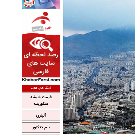
لینک های مفید
قیمت شیشه
سکوریت
آلپاری
بیم دتکتور