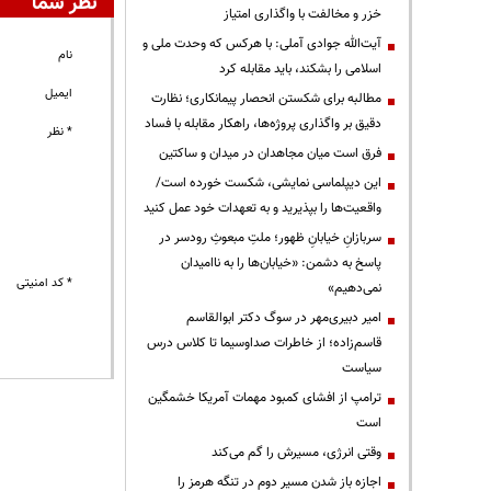
نظر شما
خزر و مخالفت با واگذاری امتیاز
آیت‌الله جوادی آملی: با هرکس که وحدت ملی و
نام
اسلامی را بشکند، باید مقابله کرد
ایمیل
مطالبه برای شکستن انحصار پیمانکاری؛ نظارت
دقیق بر واگذاری پروژه‌ها، راهکار مقابله با فساد
* نظر
فرق است میان مجاهدان در میدان و ساکتین
این دیپلماسی نمایشی، شکست خورده است/
واقعیت‌ها را بپذیرید و به تعهدات خود عمل کنید
سربازانِ خیابانِ ظهور؛ ملتِ مبعوثِ رودسر در
پاسخ به دشمن: «خیابان‌ها را به ناامیدان
* کد امنیتی
نمی‌دهیم»
امیر دبیری‌مهر در سوگ دکتر ابوالقاسم
قاسم‌زاده؛ از خاطرات صداوسیما تا کلاس درس
سیاست
ترامپ از افشای کمبود مهمات آمریکا خشمگین
است
وقتی انرژی، مسیرش را گم می‌کند
اجازه باز شدن مسیر دوم در تنگه هرمز را