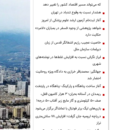
که می‌تواند مسیر اقتصاد کشور را تغییر دهد
هشدار نسبت به وقوع تندباد در تهران
آغاز ثبت‌نام آزمون ارشد علوم پزشکی از امروز
شواهد پژوهشی از وجود فسفر در بمباران «لامرد»
حکایت دارد
خاصیت عجیب رژیم اشغالگر قدس از زبان
دیپلمات سازمان ملل
ابراز نگرانی نسبت به افزایش غلط‌ها در نوشته‌های
شهری
جهانگیر: محمدباقر خرازی به دادگاه ویژه روحانیت
احضار شد
آغاز ساخت پناهگاه و پارکینگ -پناهگاه در پایتخت
ریمـدان در آستانه بحران؛ ۳ هزار کامیون قفل،
صف ۵۰ کیلومتری و گاز مایع زیر آفتاب ۵۰ درجه!
بازی‌های لیگ برتر فوتبال با تماشاگر برگزار می‌شود
دریاچه ارومیه جان گرفت؛ افزایش ۷۸ سانتی‌متری
تراز