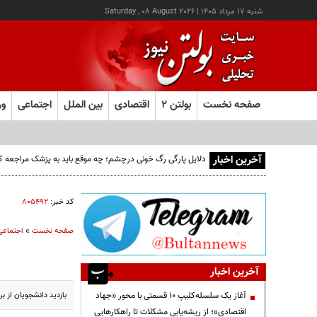
شنبه ۱۷ مرداد ۱۴۰۵
|
Saturday , 08 August 2026
صفحه نخست
بولتن ۲
اقتصادی
بین الملل
اجتماعی
ور
آخرین اخبار
دلایل پارگی رگ خونی درچشم؛ چه موقع باید به پزشک مراجعه ک
کد خبر:
۸۰۵۴۹۲
صفحه نخست
»
اجتماعی
آخرین اخبار
بازدید دانشجویان از برج میلاد 
آغاز یک سلسله‌کلیپ ۱۰ قسمتی با محور «جهاد
اقتصادی»؛ از ریشه‌یابی مشکلات تا راهکارهایی