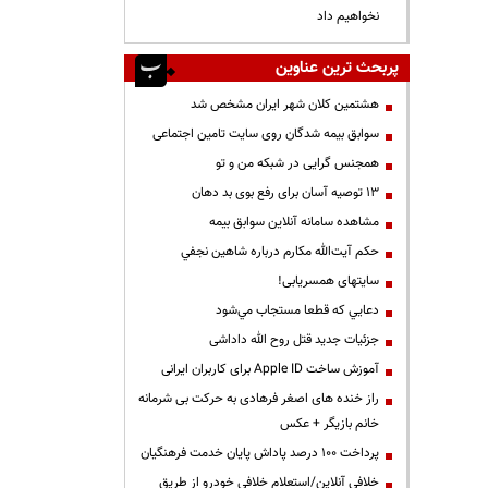
نخواهیم داد
پربحث ترین عناوین
هشتمین کلان شهر ایران مشخص شد
سوابق بیمه شدگان روی سایت تامین اجتماعی
همجنس گرایی در شبکه من و تو
13 توصیه آسان برای رفع بوی بد دهان
مشاهده سامانه آنلاين سوابق بیمه
حكم آيت‌الله مكارم درباره شاهين نجفي
سایتهای همسریابی!
دعايي كه قطعا مستجاب مي‌شود
جزئیات جدید قتل روح الله داداشی
آموزش ساخت Apple ID برای کاربران ایرانی
راز خنده های اصغر فرهادی به حرکت بی شرمانه
خانم بازیگر + عکس
پرداخت ۱۰۰ درصد پاداش پایان خدمت فرهنگیان
خلافی آنلاین/استعلام خلافی خودرو از طریق