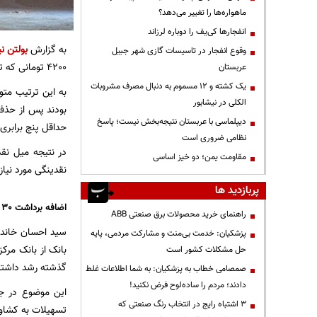
ماهواره‌ها را تغییر می‌دهد؟
انفجارها کی‌یف را دوباره لرزاند
به گزارش
بولتن نی
وقوع انفجار در تاسیسات گازی شهر جبیل
4200 تومانی که تا پیش از این برای واردات کالاهای اساسی مورد استفاده قرار می‌گرفت حذف شد.
عربستان
یک کشته و ۱۲ مسموم به دنبال مصرف مشروبات
به این ترتیب مت
الکلی در نیشابور
دیپلماسی با عربستان نتیجه‌بخش نیست؛ پاسخ
حداقل پنج برابری 
نظامی ضروری است
در نتیجه میل نق
مقاومت یمن؛ دو خیز اساسی
نقدینگی مورد نیاز
پربازدید ها
اضافه برداشت 30 هزار میلیارد تومانی بانک کشاورزی
راهنمای خرید محصولات برق صنعتی ABB
پزشکیان: خدمت بی‌منت و مشارکت مردمی، پایه
حل مشکلات کشور است
گذشته رشد داشت
صمصامی خطاب به پزشکیان: به شما اطلاعات غلط
دادند؛ مردم را ساده‌لوح فرض نکنید!
این موضوع در ج
3 اشتباه رایج در انتخاب رنگ صنعتی که
تسهیلات به کشاور