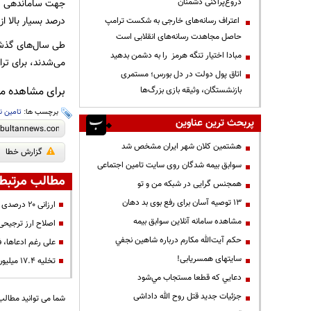
دروغ‌پراکنی دشمنان
جهت ساماندهی و مد
درصد بسیار بالا ا
اعتراف رسانه‌های خارجی به شکست ترامپ
حاصل مجاهدت رسانه‌های انقلابی است
طی سال‌های گذشته
مبادا اختیار تنگه هرمز را به دشمن بدهید
می‌شدند، برای ترا
اتاق پول دولت در دل بورس؛ مستمری
برای مشاهده مطا
بازنشستگان، وثیقه بازی بزرگ‌ها
برچسب ها:
تامین ن
پربحث ترین عناوین
هشتمین کلان شهر ایران مشخص شد
گزارش خطا
سوابق بیمه شدگان روی سایت تامین اجتماعی
مطالب مرتبط
همجنس گرایی در شبکه من و تو
13 توصیه آسان برای رفع بوی بد دهان
ارزانی ۲۰ درصدی کالاهای اساسی به دلیل وفور عرضه
مشاهده سامانه آنلاين سوابق بیمه
اصلاح ارز ترجیحی 
حكم آيت‌الله مكارم درباره شاهين نجفي
علی رغم ادعاها، 
سایتهای همسریابی!
تخلیه ۱۷.۴ میلیون تنی کالاهای اساسی در بنادر کشور
دعايي كه قطعا مستجاب مي‌شود
جزئیات جدید قتل روح الله داداشی
شما می توانید مطالب 