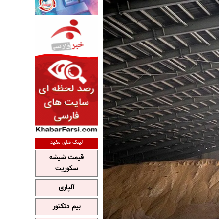
لینک های مفید
قیمت شیشه
سکوریت
آلپاری
بیم دتکتور