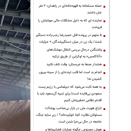
حمله مسلحانه به قهوه‌خانه‌ای در زاهدان؛ ۲ نفر
جان باختند
نماینده ای که به دلیل مشکلات مالی موبایلش را
فروخت
۵ متهم در پرونده قتل حمیدرضا رجب‌زاده دستگیر
شدند/ یک زن در میان دستگیرشدگان + جزئیات
واشنگتن درحال بررسی انتقال موشک‌های
«آتاکامس» به اوکراین از طریق ترکیه
هشدار صنعا به عربستان: وقت تلف نکنید
اعدام بد است اما قلب تپنده‌ای را از سینه بیرون
کشیدن نه!
به همه ثابت می‌شود که دیپلماسی با رژیم پست
سعودی بی‌فایده است| برای تنبیه آل‌سعود باید با
اقدام نظامی تحقیرشان کنیم
تاراج هویت ملی در بازار بی‌صاحب پوشاک؛
مسئولان نظارت کجا خوابیده‌اند؟ / زیر سایه جنگ،
جامعه در حال بی‌حیا شدن است
هوش مصنوعی چگونه عملیات فضاپیماها و