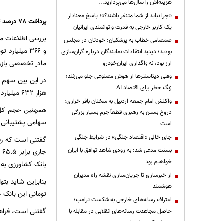
هزینه‌اش را سال‌ها می‌پردازید...
«چرا نباید از شما متنفر باشند؟»؛ پاسخ معنادار
پرداخت 78 درصد تسهیلات جاری بانک کشاورزی به دو شرکت دولتی
یک کاربر خارجی به قدرت و توانمندی ایرانیان
صمصامی خطاب به پزشکیان: خودتان در مجلس
بودید؛ دیدید انتقادات نمایندگان درباره گران‌سازی
مادر تخصصی بازرگ
ارز بود، نه واگذاری ایران‌خودرو
وقتی دیتاسنترها از هوش مصنوعی جلو می‌زنند؛
زنگ خطر برای اقتصاد AI
هزار 632 میلیارد تومان بوده است.
واکنش امام جمعه اردبیل به سخنان باقر خرازی:
دروغ بستن به رهبری قطعاً جرم بسیار بزرگی
سهامی پشتیبانی امور دام کشور و 5 هزار و 700 میلیارد تومان 
است
جای خالی «اقتصاد جنگی» در شرایط جنگی
گفتنی است که رقم
بسنت مدعی شد: به زودی شاهد توافق با ایران
خواهیم بود
بانک کشاورزی به 
از خبرسازی تا جریان‌سازی نقشه راه مدیران
هوشمند
تومانی این بانک 
اعتراف رسانه‌های خارجی به شکست ترامپ؛
گفتنی است، فراهم
حاصل مجاهدت رسانه‌های انقلابی در مقابله با