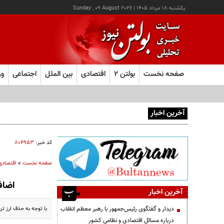
يکشنبه ۱۸ مرداد ۱۴۰۵
|
Sunday , 09 August 2026
صفحه نخست
بولتن ۲
اقتصادی
بین الملل
اجتماعی
ور
آخرین اخبار
عامل افزایش قبوض آب و برق برخی مشترکان چه بود؟
کد خبر:
۸۰۴۹۵۳
صفحه نخست
»
اقتصادی
اضافه برداشت ۳۰ هزار م
آخرین اخبار
با توجه به حذف ارز تر
دیدار و گفتگوی رئیس‌جمهور با رهبر معظم انقلاب
درباره مسائل اقتصادی و نظامی کشور