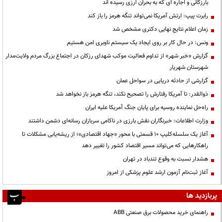
بارزگانی و اجاره ای که به بحران ارزی رسیده اند
رابرت پیپ: ارتش آمریکا نمی‌تواند تنگه هرمز را باز کند
زمان اعلام نتایج نهایی دکتری مشخص شد
ونس: در حال کار بر روی ایجاد یک سیستم ناوبری امن هستیم
گزارش «خبر شهر» از تداوم فعالیت موکب شهدای رزکان در اجتماع بزرگ مردم ولایت‌مدار
شهرستان شهریار
گزارشی از حادثه دریایی در سواحل عمان
ذوالقدر: تا آمریکا رفتارش را تصحیح نکند، تنگه هرمز باز نخواهد شد
راه‌حل نماینده روسیه برای پایان جنگ آمریکا علیه ایران
وزارت اطلاعات: خبرنگاران نقش بارزی در ناکامی سربازان رسانه‌ای دشمن داشتند
آغاز یک سلسله‌کلیپ ۱۰ قسمتی با محور «جهاد اقتصادی»؛ از ریشه‌یابی مشکلات تا
راهکارهایی که می‌تواند مسیر اقتصاد کشور را تغییر دهد
هشدار نسبت به وقوع تندباد در تهران
آغاز ثبت‌نام آزمون ارشد علوم پزشکی از امروز
پربازدید ها
راهنمای خرید محصولات برق صنعتی ABB