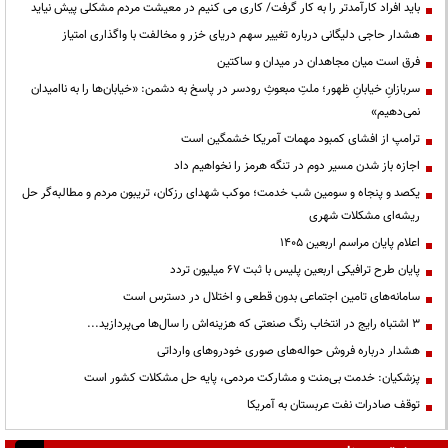
باید افراد کارآمدتر را به کار گرفت/ کاری می کنیم در معیشت مردم مشکلی پیش نیاید
هشدار حاجی دلیگانی درباره تغییر سهم دریای خزر و مخالفت با واگذاری امتیاز
فرق است میان مجاهدان در میدان و ساکتین
سربازانِ خیابانِ ظهور؛ ملتِ مبعوثِ رودسر در پاسخ به دشمن: «خیابان‌ها را به ناامیدان
نمی‌دهیم»
ترامپ از افشای کمبود مهمات آمریکا خشمگین است
اجازه باز شدن مسیر دوم در تنگه هرمز را نخواهیم داد
یکصد و پنجاه و سومین شب خدمت؛ موکب شهدای رزکان، تریبون مردم و مطالبه‌گر حل
ریشه‌ای مشکلات شهری
اعلام پایان مراسم اربعین ۱۴۰۵
پایان طرح ترافیکی اربعین پلیس با ثبت ۶۷ میلیون تردد
سامانه‌های تامین اجتماعی بدون قطعی و اختلال در دسترس است
3 اشتباه رایج در انتخاب رنگ صنعتی که هزینه‌اش را سال‌ها می‌پردازید...
هشدار درباره فروش حواله‌های صوری خودروهای وارداتی
پزشکیان: خدمت بی‌منت و مشارکت مردمی، پایه حل مشکلات کشور است
توقف صادرات نفت عربستان به آمریکا