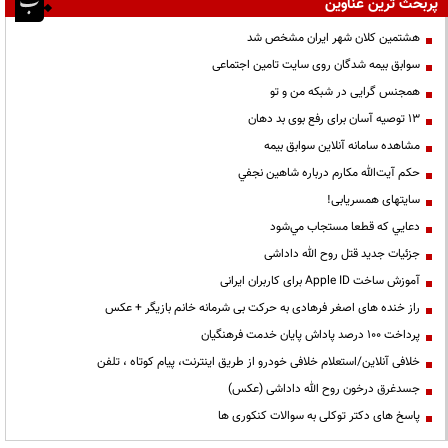
پربحث ترین عناوین
هشتمین کلان شهر ایران مشخص شد
سوابق بیمه شدگان روی سایت تامین اجتماعی
همجنس گرایی در شبکه من و تو
13 توصیه آسان برای رفع بوی بد دهان
مشاهده سامانه آنلاين سوابق بیمه
حكم آيت‌الله مكارم درباره شاهين نجفي
سایتهای همسریابی!
دعايي كه قطعا مستجاب مي‌شود
جزئیات جدید قتل روح الله داداشی
آموزش ساخت Apple ID برای کاربران ایرانی
راز خنده های اصغر فرهادی به حرکت بی شرمانه خانم بازیگر + عکس
پرداخت ۱۰۰ درصد پاداش پایان خدمت فرهنگیان
خلافی آنلاین/استعلام خلافی خودرو از طریق اینترنت، پیام کوتاه ، تلفن
جسدغرق درخون روح الله داداشی (عکس)
پاسخ های دکتر توکلی به سوالات کنکوری ها