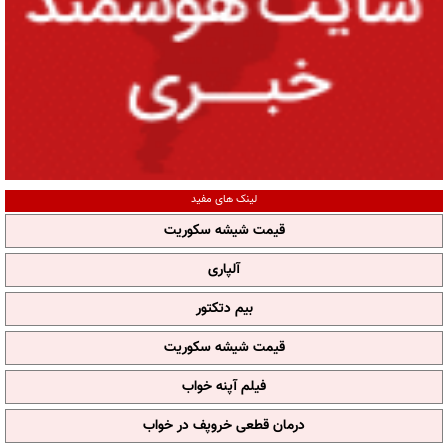
لینک های مفید
قیمت شیشه سکوریت
آلپاری
بیم دتکتور
قیمت شیشه سکوریت
فیلم آپنه خواب
درمان قطعی خروپف در خواب