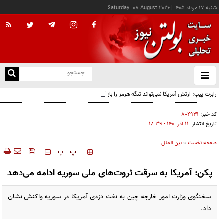
شنبه ۱۷ مرداد ۱۴۰۵
|
Saturday , 08 August 2026
از
و
ته
رابرت پیپ: ارتش آمریکا نمی‌تواند تنگه هرمز را باز کند
ن
نو
کد خبر:
۸۰۴۹۳۱
تاریخ انتشار:
۱۱ آذر ۱۴۰۱ - ۱۸:۳۹
صفحه نخست
»
بین الملل
‍‍‍ پ
پ
پکن: آمریکا به سرقت ثروت‌های ملی سوریه ادامه می‌دهد
سخنگوی وزارت امور خارجه چین به نفت دزدی آمریکا در سوریه واکنش نشان
داد.