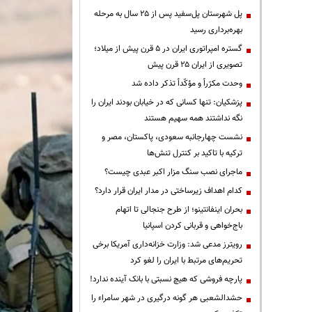
پل شهرستان پل‌سفید پس از ۲۵ سال به مرحله
بهره‌برداری رسید
گستره امپراتوری ایران در ۵ قرن پیش از میلاد؛
تصویری از ایران ۲۵ قرن پیش
وحدت مکرّراً و مؤکّداً تذکر داده شد
پزشکیان: تنها کسانی که در خیابان بودند ایران را
نگه نداشتند همه سهیم هستند
نشست چهارجانبه سعودی، پاکستان، مصر و
ترکیه با تاکید بر کنترل تنش‌ها
ماجرای نصب سنگ مزار اکبر عبدی چیست؟
کدام اهداف زیرساختی در مدار ایران قرار دارد؟
بحران اینفانتینو؛ از طرح جنجالی تا اتهام
باج‌خواهی و قربانی کردن اسپانیا
رویترز مدعی شد: وزارت خزانه‌داری آمریکا برخی
تحریم‌های مرتبط با ایران را لغو کرد
پارچه فروشی که هیچ نسبتی با بانک آینده ندارد!
حشدالشعبی هر گونه درگیری در شهر سامراء را