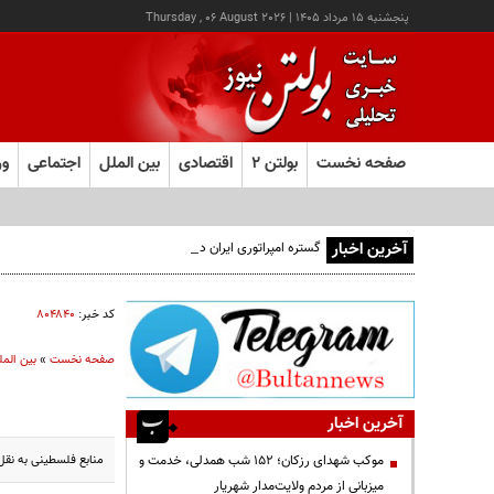
پنجشنبه ۱۵ مرداد ۱۴۰۵
|
Thursday , 06 August 2026
صفحه نخست
بولتن ۲
اقتصادی
بین الملل
اجتماعی
ور
آخرین اخبار
گستره امپراتوری ایران در ۵ قرن پیش از میلاد؛ تصویری از ایران ۲۵ قرن پیش
کد خبر:
۸۰۴۸۴۰
صفحه نخست
»
بین المل
آخرین اخبار
منابع فلسطینی به نقل
موکب شهدای رزکان؛ ۱۵۲ شب همدلی، خدمت و
میزبانی از مردم ولایت‌مدار شهریار