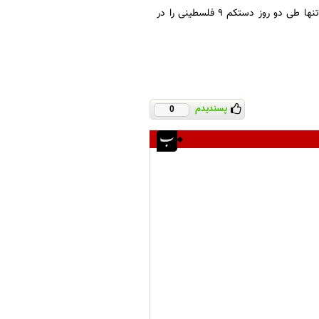
در روزهای اخیر رژیم صهیونیستی حملات خود علیه کرانه باختری را به شدت افزایش داده است و تنها طی دو روز دستکم ۹ فلسطینی را در
پسندیدم
0