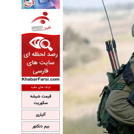
لینک های مفید
قیمت شیشه
سکوریت
آلپاری
بیم دتکتور