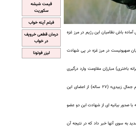
قیمت شیشه
سکوریت
فیلم آپنه خواب
از افزایش آماده باش نظامیان این رژیم در مرز غزه
درمان قطعی خروپف
در خواب
ه باش نظامیان صهیونیست در مرز غزه در پی شهادت
لیزر فوتونا
نه باختری) مبارزان مقاومت وارد درگیری
در پی این درگیری‌های شدید «محمد ایمن السعدی» (۲۶ ساله) از فرماندهان گردان جنین و «نعیم جمال زبیدی» (۲۷ ساله) از اعضای این
ا صدور بیانیه ای از شهادت این دو عضو
دید به سوی آنها خبر داد که در نتیجه آن