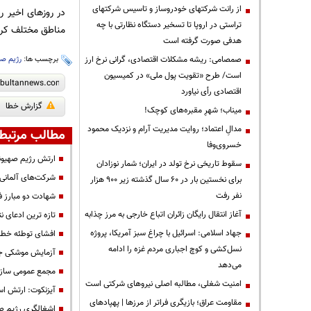
از رانت‌ شرکتهای خودروساز و تاسیس شرکتهای
تراستی در اروپا تا تسخیر دستگاه نظارتی با چه
مناطق مختلف کرا
هدفی صورت گرفته است
صمصامی: ریشه مشکلات اقتصادی، گرانی نرخ ارز
برچسب ها:
رژیم صه
است/ طرح «تقویت پول ملی» در کمیسیون
اقتصادی رأی نیاورد
گزارش خطا
میناب؛ شهرِ مقبره‌های کوچک!
مدالِ اعتماد؛ روایت مدیریت آرام و نزدیک محمود
مطالب مرتبط
خسروی‌وفا
ارتش رژیم صهیون
سقوط تاریخی نرخ تولد در ایران؛ شمار نوزادان
شرکت‌های آلمانی 
برای نخستین بار در ۶۰ سال گذشته زیر ۹۰۰ هزار
نفر رفت
شهادت دو مبارز ف
آغاز انتقال رایگان زائران اتباع خارجی به مرز چذابه
تازه ترین ادعای نت
جهاد اسلامی: اسرائیل با چراغ سبز آمریکا، پروژه
افشای توطئه خطرنا
نسل‌کشی و کوچ اجباری مردم غزه را ادامه
آزمایش موشکی جد
می‌دهد
مجمع عمومی سازم
‌امنیت شغلی، مطالبه اصلی نیروهای شرکتی است
آیزنکوت: ارتش اسر
مقاومت عراق؛ بازیگری فراتر از مرزها | پهپادهای
اشغالگری رژیم صه