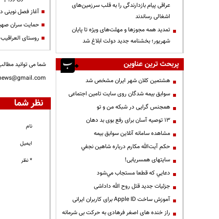
عراقی پیام بازدارندگی را به قلب سرزمین‌های
آغاز فصل نوینی در 
اشغالی رساندند
حمایت سران صهیو
تمدید همه مجوزها و مهلت‌های ویژه تا پایان
روستای العراقیب 
شهریور؛ بخشنامه جدید دولت ابلاغ شد
پربحث ترین عناوین
شما می توانید مطالب 
nnews@gmail.com
هشتمین کلان شهر ایران مشخص شد
سوابق بیمه شدگان روی سایت تامین اجتماعی
نظر شما
همجنس گرایی در شبکه من و تو
13 توصیه آسان برای رفع بوی بد دهان
نام
مشاهده سامانه آنلاين سوابق بیمه
ایمیل
حكم آيت‌الله مكارم درباره شاهين نجفي
سایتهای همسریابی!
* نظر
دعايي كه قطعا مستجاب مي‌شود
جزئیات جدید قتل روح الله داداشی
آموزش ساخت Apple ID برای کاربران ایرانی
راز خنده های اصغر فرهادی به حرکت بی شرمانه