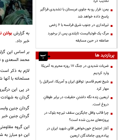
تکذیب کرد
یمن: فرار رو به جلوی عربستان با تشدیدی فراگیر
پاسخ داده خواهد شد
تیراندازی در جنوب شرق فرانسه با ۶ زخمی
به گزارش
بولتن نی
مرگ یک فوتبالیست تایلندی پس از برخورد
خبر داد.
صاعقه در حین مسابقه
پربازدید ها
محمد السعدی و نع
ضربات شدیدی در جنگ ۱۷ روزه محرم به آمریکا
لازم به ذکر است 
وارد کردیم
مسلحانه با آنها ش
شیخ نعیم قاسم: توافق ایران و آمریکا، اسرائیل را
مهار کرد
گردان به شهادت ر
اربعین زنده نگه داشتنِ حقیقت در برابر طوفانِ
دروغ است.
گردان جنین وابست
چرا قالب وافل جایگزین سقف تیرچه بلوک در
گردان جنین خبر د
پروژه‌های مدرن شده است؟
این گروه مقاومتی
آغاز اجتماع خون‌خواهی اقای شهید ایران در
این دو مبارز به ش
پیاده‌روی جاماندگان اربعین