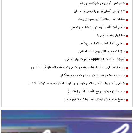
همجنس گرایی در شبکه من و تو
13 توصیه آسان برای رفع بوی بد دهان
مشاهده سامانه آنلاين سوابق بیمه
حكم آيت‌الله مكارم درباره شاهين نجفي
سایتهای همسریابی!
دعايي كه قطعا مستجاب مي‌شود
جزئیات جدید قتل روح الله داداشی
آموزش ساخت Apple ID برای کاربران ایرانی
راز خنده های اصغر فرهادی به حرکت بی شرمانه خانم بازیگر + عکس
پرداخت ۱۰۰ درصد پاداش پایان خدمت فرهنگیان
خلافی آنلاین/استعلام خلافی خودرو از طریق اینترنت، پیام کوتاه ، تلفن
جسدغرق درخون روح الله داداشی (عکس)
پاسخ های دکتر توکلی به سوالات کنکوری ها