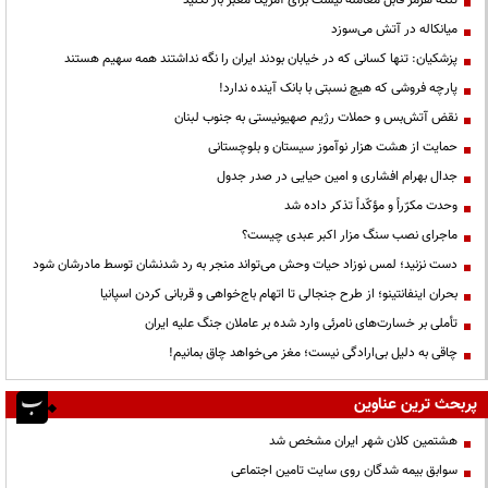
میانکاله در آتش می‌سوزد
پزشکیان: تنها کسانی که در خیابان بودند ایران را نگه نداشتند همه سهیم هستند
پارچه فروشی که هیچ نسبتی با بانک آینده ندارد!
نقض آتش‌بس و حملات رژیم صهیونیستی به جنوب لبنان
حمایت از هشت هزار نوآموز سیستان و بلوچستانی
جدال بهرام افشاری و امین حیایی در صدر جدول
وحدت مکرّراً و مؤکّداً تذکر داده شد
ماجرای نصب سنگ مزار اکبر عبدی چیست؟
دست نزنید؛ لمس نوزاد حیات وحش می‌تواند منجر به رد شدنشان توسط مادرشان شود
بحران اینفانتینو؛ از طرح جنجالی تا اتهام باج‌خواهی و قربانی کردن اسپانیا
تأملی بر خسارت‌های نامرئی وارد شده بر عاملان جنگ علیه ایران
چاقی به دلیل بی‌ارادگی نیست؛ مغز می‌خواهد چاق بمانیم!
پربحث ترین عناوین
هشتمین کلان شهر ایران مشخص شد
سوابق بیمه شدگان روی سایت تامین اجتماعی