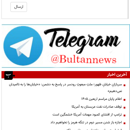
آخرین اخبار
سربازانِ خیابانِ ظهور؛ ملتِ مبعوثِ رودسر در پاسخ به دشمن: «خیابان‌ها را به ناامیدان
نمی‌دهیم»
اعلام پایان مراسم اربعین ۱۴۰۵
توقف صادرات نفت عربستان به آمریکا
ترامپ از افشای کمبود مهمات آمریکا خشمگین است
اجازه باز شدن مسیر دوم در تنگه هرمز را نخواهیم داد