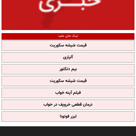
لینک های مفید
قیمت شیشه سکوریت
آلپاری
بیم دتکتور
قیمت شیشه سکوریت
فیلم آپنه خواب
درمان قطعی خروپف در خواب
لیزر فوتونا