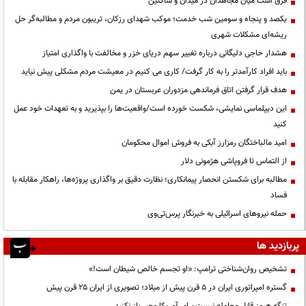
فرق است میان مجاهدان در میدان و ساکتین
یکصد و پنجاه و سومین شب خدمت؛ موکب شهدای رزکان، تریبون مردم و مطالبه‌گر حل
ریشه‌ای مشکلات شهری
هشدار حاجی دلیگانی درباره تغییر سهم دریای خزر و مخالفت با واگذاری امتیاز
باید افراد کارآمدتر را به کار گرفت/ کاری می کنیم در معیشت مردم مشکلی پیش نیاید
هدف قرار گرفتن اتاق‌ فرماندهی مزدوران عربستان در یمن
این دیپلماسی نمایشی، شکست خورده است/واقعیت‌ها را بپذیرید و به تعهدات خود عمل
کنید
امید مالباختگان رمزارز آبکی به فروش اموال محکومان
از التماس تا فروپاشی هژمونی دلار
مطالبه برای شکستن انحصار پیمانکاری؛ نظارت دقیق بر واگذاری پروژه‌ها، راهکار مقابله با
فساد
حمله نیروهای اسرائیلی به خبرنگار پرس‌تی‌وی
پربازدید ها
تشخیص روان‌شناختی ترامپ: «او تجسم خالص شیطان است!»
گستره امپراتوری ایران در ۵ قرن پیش از میلاد؛ تصویری از ایران ۲۵ قرن پیش
تنگه هرمز قابل معامله نیست برای آمریکا معبر باز نکنید