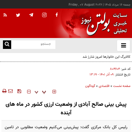
جمعه ۱۶ مرداد ۱۴۰۵
|
Friday , 07 August 2026
از
و
ته
ن
نو
کد خبر:
۸۰۴۶۰۴
تاریخ انتشار:
۰۹ آذر ۱۴۰۱ - ۱۳:۱۹
صفحه نخست
»
اقتصادی
»
گوناگون
‍‍‍ پ
پ
پیش بینی صالح آبادی از وضعیت ارزی کشور در ماه های
آینده
رئیس کل بانک مرکزی گفت: پیش‌بینی می‌کنیم وضعیت مطلوبی در تامین