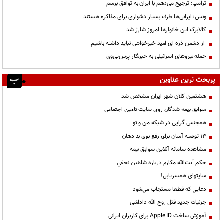
ترامپ: ترجیح می‌دهم با ایران به توافق برسم
ونس: ایرانی‌ها طرف بسیار دشواری برای مذاکره هستند
کالابرگ این خانوارها امروز شارژ شد
از دشمن ذره ای امید خیرخواهی نباید داشته باشیم
حمله نیروهای اسرائیلی به خبرنگار پرس‌تی‌وی
پربحث ترین عناوین
هشتمین کلان شهر ایران مشخص شد
سوابق بیمه شدگان روی سایت تامین اجتماعی
همجنس گرایی در شبکه من و تو
13 توصیه آسان برای رفع بوی بد دهان
مشاهده سامانه آنلاين سوابق بیمه
حكم آيت‌الله مكارم درباره شاهين نجفي
سایتهای همسریابی!
دعايي كه قطعا مستجاب مي‌شود
جزئیات جدید قتل روح الله داداشی
آموزش ساخت Apple ID برای کاربران ایرانی