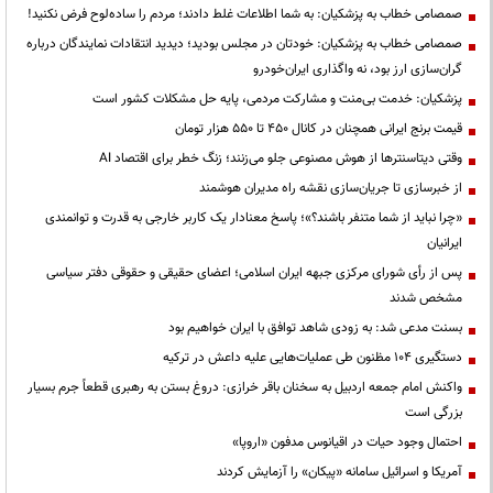
صمصامی خطاب به پزشکیان: به شما اطلاعات غلط دادند؛ مردم را ساده‌لوح فرض نکنید!
صمصامی خطاب به پزشکیان: خودتان در مجلس بودید؛ دیدید انتقادات نمایندگان درباره
گران‌سازی ارز بود، نه واگذاری ایران‌خودرو
پزشکیان: خدمت بی‌منت و مشارکت مردمی، پایه حل مشکلات کشور است
قیمت‌ برنج ایرانی همچنان در کانال ۴۵۰ تا ۵۵۰ هزار تومان
وقتی دیتاسنترها از هوش مصنوعی جلو می‌زنند؛ زنگ خطر برای اقتصاد AI
از خبرسازی تا جریان‌سازی نقشه راه مدیران هوشمند
«چرا نباید از شما متنفر باشند؟»؛ پاسخ معنادار یک کاربر خارجی به قدرت و توانمندی
ایرانیان
پس از رأی شورای مرکزی جبهه ایران اسلامی؛ اعضای حقیقی و حقوقی دفتر سیاسی
مشخص شدند
بسنت مدعی شد: به زودی شاهد توافق با ایران خواهیم بود
دستگیری ۱۰۴ مظنون طی عملیات‌هایی علیه داعش در ترکیه
واکنش امام جمعه اردبیل به سخنان باقر خرازی: دروغ بستن به رهبری قطعاً جرم بسیار
بزرگی است
احتمال وجود حیات در اقیانوس مدفون «اروپا»
آمریکا و اسرائیل سامانه «پیکان» را آزمایش کردند