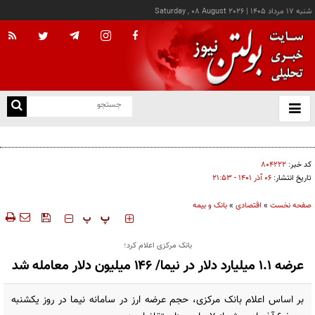
شنبه ۱۷ مرداد ۱۴۰۵
|
Saturday , 08 August 2026
از
و
ته
کالابرگ این خانوارها امروز شارژ شد
ن
نو
کد خبر:
۸۰۴۲۲۲
تاریخ انتشار:
۰۶ آذر ۱۴۰۱ - ۲۱:۵۳
صفحه نخست
»
اقتصادی
»
بانک و بیمه
‍‍‍ پ
پ
بانک مرکزی اعلام کرد؛
عرضه ۱.۱ میلیارد دلار در نیما/ ۱۴۶ میلیون دلار معامله شد
بر اساس اعلام بانک مرکزی، حجم عرضه ارز در سامانه نیما در روز یکشنبه