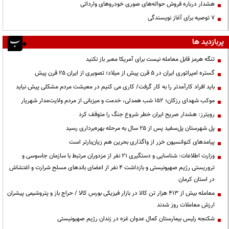
هشدار درباره فروش حواله‌های صوری خودروهای وارداتی
۷ توصیه برای آغاز نویسندگی
پربازدید ها
تنگه هرمز قابل معامله نیست برای آمریکا معبر باز نکنید
گستره امپراتوری ایران در ۵ قرن پیش از میلاد؛ تصویری از ایران ۲۵ قرن پیش
باید افراد کارآمدتر را به کار گرفت/ کاری می کنیم در معیشت مردم مشکلی پیش نیاید
موکب شهدای رزکان؛ ۱۵۲ شب همدلی، خدمت و میزبانی از مردم ولایت‌مدار شهریار
رویترز: هشدار صریح ایران خطر شروع جنگ را متوقف کرد
پل شهرستان پل‌سفید پس از ۲۵ سال به مرحله بهره‌برداری رسید
پیامدهای کنوانسیون خزر از واگذاری بحرین هم زیان‌بارتر است
وزارت اطلاعات: شناسایی و دستگیری ۲۱ نفر از مزدوران مرتبط با سازمان جاسوسی و
تروریستی رژیم صهیونیستی و بازداشت ۴ نفر از اعضای باندهای مسلح شرارت و اغتشاش
در استان کرمان
معامله بیش از ۴۱۳ هزار تن کالا در بازار فیزیکی بورس کالا / حراج باز و پتروشیمی پیشران
ارزش معاملات روز شدند
شکنجه رئیس بیمارستان کمال عدوان غزه در زندان رژیم صهیونیستی