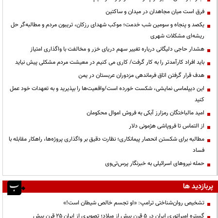
فرق است میان مجاهدان در میدان و ساکتین
یکصد و پنجاه و سومین شب خدمت؛ موکب شهدای رزکان، تریبون مردم و مطالبه‌گر حل
ریشه‌ای مشکلات شهری
هشدار حاجی دلیگانی درباره تغییر سهم دریای خزر و مخالفت با واگذاری امتیاز
باید افراد کارآمدتر را به کار گرفت/ کاری می کنیم در معیشت مردم مشکلی پیش نیاید
هدف قرار گرفتن اتاق‌ فرماندهی مزدوران عربستان در یمن
این دیپلماسی نمایشی، شکست خورده است/واقعیت‌ها را بپذیرید و به تعهدات خود عمل
کنید
امید مالباختگان رمزارز آبکی به فروش اموال محکومان
از التماس تا فروپاشی هژمونی دلار
مطالبه برای شکستن انحصار پیمانکاری؛ نظارت دقیق بر واگذاری پروژه‌ها، راهکار مقابله با
فساد
حمله نیروهای اسرائیلی به خبرنگار پرس‌تی‌وی
پربازدید ها
تشخیص روان‌شناختی ترامپ: «او تجسم خالص شیطان است!»
گستره امپراتوری ایران در ۵ قرن پیش از میلاد؛ تصویری از ایران ۲۵ قرن پیش