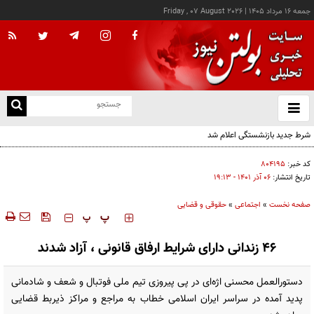
جمعه ۱۶ مرداد ۱۴۰۵
|
Friday , 07 August 2026
از
و
ته
شرط جدید بازنشستگی اعلام شد
ن
نو
کد خبر:
۸۰۴۱۹۵
تاریخ انتشار:
۰۶ آذر ۱۴۰۱ - ۱۹:۱۳
صفحه نخست
»
اجتماعی
»
حقوقی و قضایی
‍‍‍ پ
پ
۴۶ زندانی دارای شرایط ارفاق قانونی ، آزاد شدند
دستورالعمل محسنی اژه‌ای در پی پیروزی تیم ملی فوتبال و شعف و شادمانی
پدید آمده در سراسر ایران اسلامی خطاب به مراجع و مراکز ذیربط قضایی