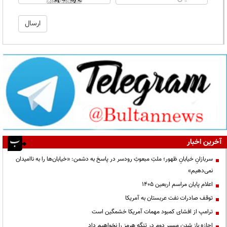
آخرین اخبار
سربازانِ خیابانِ ظهور؛ ملتِ مبعوثِ رودسر در پاسخ به دشمن: «خیابان‌ها را به ناامیدان
نمی‌دهیم»
اعلام پایان مراسم اربعین ۱۴۰۵
توقف صادرات نفت عربستان به آمریکا
ترامپ از افشای کمبود مهمات آمریکا خشمگین است
اجازه باز شدن مسیر دوم در تنگه هرمز را نخواهیم داد