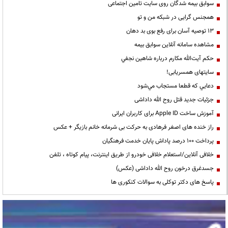
سوابق بیمه شدگان روی سایت تامین اجتماعی
همجنس گرایی در شبکه من و تو
13 توصیه آسان برای رفع بوی بد دهان
مشاهده سامانه آنلاين سوابق بیمه
حكم آيت‌الله مكارم درباره شاهين نجفي
سایتهای همسریابی!
دعايي كه قطعا مستجاب مي‌شود
جزئیات جدید قتل روح الله داداشی
آموزش ساخت Apple ID برای کاربران ایرانی
راز خنده های اصغر فرهادی به حرکت بی شرمانه خانم بازیگر + عکس
پرداخت ۱۰۰ درصد پاداش پایان خدمت فرهنگیان
خلافی آنلاین/استعلام خلافی خودرو از طریق اینترنت، پیام کوتاه ، تلفن
جسدغرق درخون روح الله داداشی (عکس)
پاسخ های دکتر توکلی به سوالات کنکوری ها