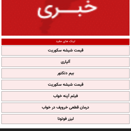
لینک های مفید
قیمت شیشه سکوریت
آلپاری
بیم دتکتور
قیمت شیشه سکوریت
فیلم آپنه خواب
درمان قطعی خروپف در خواب
لیزر فوتونا