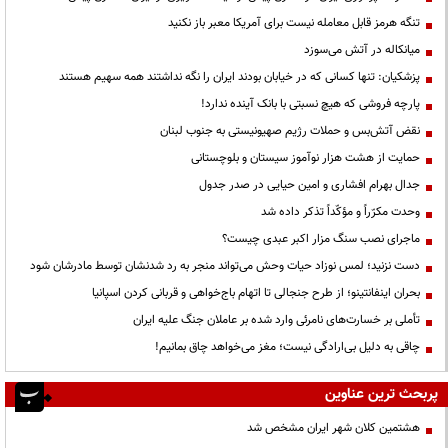
تنگه هرمز قابل معامله نیست برای آمریکا معبر باز نکنید
میانکاله در آتش می‌سوزد
پزشکیان: تنها کسانی که در خیابان بودند ایران را نگه نداشتند همه سهیم هستند
پارچه فروشی که هیچ نسبتی با بانک آینده ندارد!
نقض آتش‌بس و حملات رژیم صهیونیستی به جنوب لبنان
حمایت از هشت هزار نوآموز سیستان و بلوچستانی
جدال بهرام افشاری و امین حیایی در صدر جدول
وحدت مکرّراً و مؤکّداً تذکر داده شد
ماجرای نصب سنگ مزار اکبر عبدی چیست؟
دست نزنید؛ لمس نوزاد حیات وحش می‌تواند منجر به رد شدنشان توسط مادرشان شود
بحران اینفانتینو؛ از طرح جنجالی تا اتهام باج‌خواهی و قربانی کردن اسپانیا
تأملی بر خسارت‌های نامرئی وارد شده بر عاملان جنگ علیه ایران
چاقی به دلیل بی‌ارادگی نیست؛ مغز می‌خواهد چاق بمانیم!
پربحث ترین عناوین
هشتمین کلان شهر ایران مشخص شد