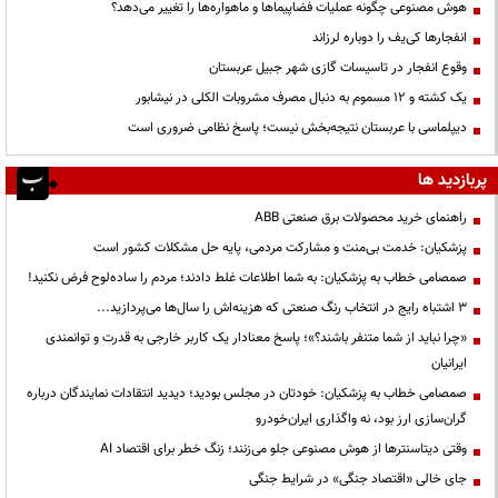
هوش مصنوعی چگونه عملیات فضاپیماها و ماهواره‌ها را تغییر می‌دهد؟
انفجارها کی‌یف را دوباره لرزاند
وقوع انفجار در تاسیسات گازی شهر جبیل عربستان
یک کشته و ۱۲ مسموم به دنبال مصرف مشروبات الکلی در نیشابور
دیپلماسی با عربستان نتیجه‌بخش نیست؛ پاسخ نظامی ضروری است
پربازدید ها
راهنمای خرید محصولات برق صنعتی ABB
پزشکیان: خدمت بی‌منت و مشارکت مردمی، پایه حل مشکلات کشور است
صمصامی خطاب به پزشکیان: به شما اطلاعات غلط دادند؛ مردم را ساده‌لوح فرض نکنید!
3 اشتباه رایج در انتخاب رنگ صنعتی که هزینه‌اش را سال‌ها می‌پردازید...
«چرا نباید از شما متنفر باشند؟»؛ پاسخ معنادار یک کاربر خارجی به قدرت و توانمندی
ایرانیان
صمصامی خطاب به پزشکیان: خودتان در مجلس بودید؛ دیدید انتقادات نمایندگان درباره
گران‌سازی ارز بود، نه واگذاری ایران‌خودرو
وقتی دیتاسنترها از هوش مصنوعی جلو می‌زنند؛ زنگ خطر برای اقتصاد AI
جای خالی «اقتصاد جنگی» در شرایط جنگی