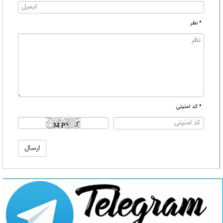
* نظر
* کد امنیتی