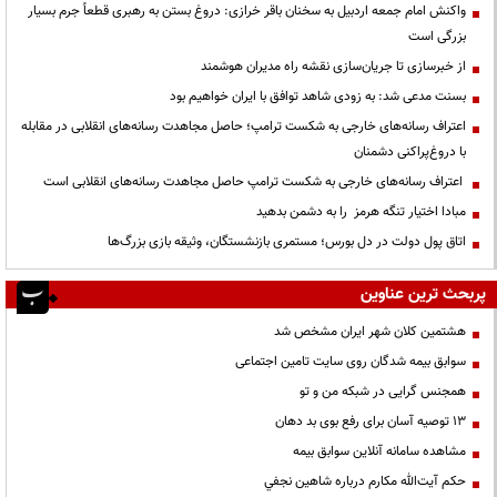
واکنش امام جمعه اردبیل به سخنان باقر خرازی: دروغ بستن به رهبری قطعاً جرم بسیار
بزرگی است
از خبرسازی تا جریان‌سازی نقشه راه مدیران هوشمند
بسنت مدعی شد: به زودی شاهد توافق با ایران خواهیم بود
اعتراف رسانه‌های خارجی به شکست ترامپ؛ حاصل مجاهدت رسانه‌های انقلابی در مقابله
با دروغ‌پراکنی دشمنان
اعتراف رسانه‌های خارجی به شکست ترامپ حاصل مجاهدت رسانه‌های انقلابی است
مبادا اختیار تنگه هرمز را به دشمن بدهید
اتاق پول دولت در دل بورس؛ مستمری بازنشستگان، وثیقه بازی بزرگ‌ها
پربحث ترین عناوین
هشتمین کلان شهر ایران مشخص شد
سوابق بیمه شدگان روی سایت تامین اجتماعی
همجنس گرایی در شبکه من و تو
13 توصیه آسان برای رفع بوی بد دهان
مشاهده سامانه آنلاين سوابق بیمه
حكم آيت‌الله مكارم درباره شاهين نجفي