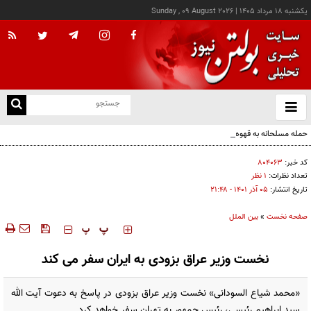
يکشنبه ۱۸ مرداد ۱۴۰۵
|
Sunday , 09 August 2026
از
و
ته
حمله مسلحانه به قهوه‌خانه‌ای در زاهدان؛ ۲ نفر جان باختند
ن
نو
کد خبر:
۸۰۴۰۶۳
تعداد نظرات:
۱ نظر
تاریخ انتشار:
۰۵ آذر ۱۴۰۱ - ۲۱:۴۸
صفحه نخست
»
بین الملل
‍‍‍ پ
پ
نخست وزیر عراق بزودی به ایران سفر می کند
«محمد شیاع السودانی» نخست وزیر عراق بزودی در پاسخ به دعوت آیت الله
سید ابراهیم رئیسی، رئیس جمهور به تهران سفر خواهد کرد.