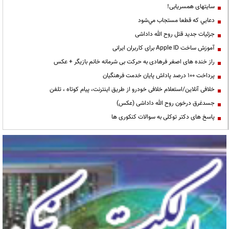
سایتهای همسریابی!
دعايي كه قطعا مستجاب مي‌شود
جزئیات جدید قتل روح الله داداشی
آموزش ساخت Apple ID برای کاربران ایرانی
راز خنده های اصغر فرهادی به حرکت بی شرمانه خانم بازیگر + عکس
پرداخت ۱۰۰ درصد پاداش پایان خدمت فرهنگیان
خلافی آنلاین/استعلام خلافی خودرو از طریق اینترنت، پیام کوتاه ، تلفن
جسدغرق درخون روح الله داداشی (عکس)
پاسخ های دکتر توکلی به سوالات کنکوری ها