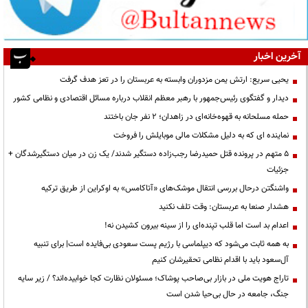
آخرین اخبار
یحیی سریع: ارتش یمن مزدوران وابسته به عربستان را در تعز هدف گرفت
دیدار و گفتگوی رئیس‌جمهور با رهبر معظم انقلاب درباره مسائل اقتصادی و نظامی کشور
حمله مسلحانه به قهوه‌خانه‌ای در زاهدان؛ ۲ نفر جان باختند
نماینده ای که به دلیل مشکلات مالی موبایلش را فروخت
۵ متهم در پرونده قتل حمیدرضا رجب‌زاده دستگیر شدند/ یک زن در میان دستگیرشدگان +
جزئیات
واشنگتن درحال بررسی انتقال موشک‌های «آتاکامس» به اوکراین از طریق ترکیه
هشدار صنعا به عربستان: وقت تلف نکنید
اعدام بد است اما قلب تپنده‌ای را از سینه بیرون کشیدن نه!
به همه ثابت می‌شود که دیپلماسی با رژیم پست سعودی بی‌فایده است| برای تنبیه
آل‌سعود باید با اقدام نظامی تحقیرشان کنیم
تاراج هویت ملی در بازار بی‌صاحب پوشاک؛ مسئولان نظارت کجا خوابیده‌اند؟ / زیر سایه
جنگ، جامعه در حال بی‌حیا شدن است