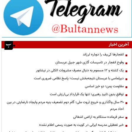
آخرین اخبار
انفجارها کی‌یف را دوباره لرزاند
وقوع انفجار در تاسیسات گازی شهر جبیل عربستان
یک کشته و ۱۲ مسموم به دنبال مصرف مشروبات الکلی در نیشابور
دیپلماسی با عربستان نتیجه‌بخش نیست؛ پاسخ نظامی ضروری است
مقاومت یمن؛ دو خیز اساسی
توافقِ بدونِ تاییدِ رهبری؛ تنها یک قراردادِ بی‌ارزش است
۳۰ سال واگذاری و خروج ثروت ملی؛ گام دوم تضعیف بنیه مردم وایجاد نارضایتی در بین
احاد مردم
سفر فرمانده سنتکام به اراضی اشغالی
خبر تعطیلی مدرسه ایرانی در کویت به صورت رسمی اعلام نشده