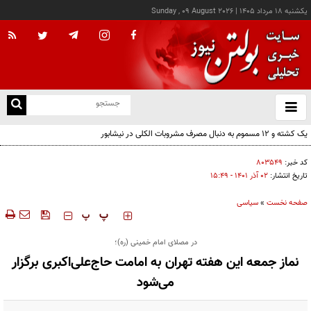
يکشنبه ۱۸ مرداد ۱۴۰۵
|
Sunday , 09 August 2026
از
و
ته
یک کشته و ۱۲ مسموم به دنبال مصرف مشروبات الکلی در نیشابور
ن
نو
کد خبر:
۸۰۳۵۴۹
تاریخ انتشار:
۰۲ آذر ۱۴۰۱ - ۱۵:۴۹
صفحه نخست
»
سیاسی
‍‍‍ پ
پ
در مصلای امام خمینی (ره)؛
نماز جمعه این هفته تهران به امامت حاج‌علی‌اکبری برگزار
می‌شود