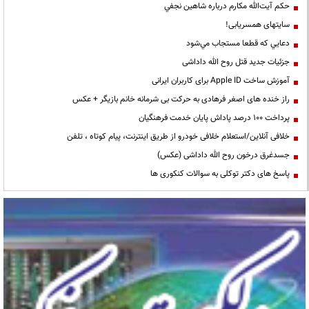
حكم آيت‌الله مكارم درباره شاهين نجفي
سایتهای همسریابی!
دعايي كه قطعا مستجاب مي‌شود
جزئیات جدید قتل روح الله داداشی
آموزش ساخت Apple ID برای کاربران ایرانی
راز خنده های اصغر فرهادی به حرکت بی شرمانه خانم بازیگر + عکس
پرداخت ۱۰۰ درصد پاداش پایان خدمت فرهنگیان
خلافی آنلاین/استعلام خلافی خودرو از طریق اینترنت، پیام کوتاه ، تلفن
جسدغرق درخون روح الله داداشی (عکس)
پاسخ های دکتر توکلی به سوالات کنکوری ها