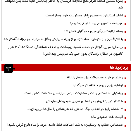
یمن: تشکیل ائتلاف هرگز مانع مجازات عربستان به خاطر جنایاتش علیه ملت یمن نخواهد
شد
نشان استاندارد به معنای پایان مسئولیت خودروساز نیست
غریبه به دادمون نمی‌رسه؛ ایرانی بخریم!
بسته اینترنت رایگان برای خبرنگاران فعال شد
با اعتراف یکی از متهمان، ابعاد تازه‌ای از پرونده ربایش و قتل حمیدرضا رجب‌زاده آشکار شد
ریمـدان؛ مرزی گرفتار در صف، کمبود زیرساخت و ضعف هماهنگی دستگاه‌ها / ۳ هزار
کامیون در انتظار، رانندگان بدون حتی یک سرویس بهداشتی!
پربازدید ها
راهنمای خرید محصولات برق صنعتی ABB
نوشابه رژیمی روی حافظه اثر می‌گذارد
پزشکیان: خدمت بی‌منت و مشارکت مردمی، پایه حل مشکلات کشور است
هشدار درباره فروش حواله‌های صوری خودروهای وارداتی
3 اشتباه رایج در انتخاب رنگ صنعتی که هزینه‌اش را سال‌ها می‌پردازید...
قیمت نفت صعودی ماند
صمصامی خطاب به پزشکیان: به شما اطلاعات غلط دادند؛ مردم را ساده‌لوح فرض نکنید!