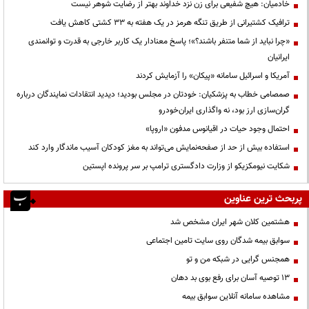
خادمیان: هیچ شفیعی برای زن نزد خداوند بهتر از رضایت شوهر نیست
ترافیک کشتیرانی از طریق تنگه هرمز در یک هفته به ۳۳ کشتی کاهش یافت
«چرا نباید از شما متنفر باشند؟»؛ پاسخ معنادار یک کاربر خارجی به قدرت و توانمندی
ایرانیان
آمریکا و اسرائیل سامانه «پیکان» را آزمایش کردند
صمصامی خطاب به پزشکیان: خودتان در مجلس بودید؛ دیدید انتقادات نمایندگان درباره
گران‌سازی ارز بود، نه واگذاری ایران‌خودرو
احتمال وجود حیات در اقیانوس مدفون «اروپا»
استفاده بیش از حد از صفحه‌نمایش می‌تواند به مغز کودکان آسیب ماندگار وارد کند
شکایت نیومکزیکو از وزارت دادگستری ترامپ بر سر پرونده اپستین
پربحث ترین عناوین
هشتمین کلان شهر ایران مشخص شد
سوابق بیمه شدگان روی سایت تامین اجتماعی
همجنس گرایی در شبکه من و تو
13 توصیه آسان برای رفع بوی بد دهان
مشاهده سامانه آنلاين سوابق بیمه