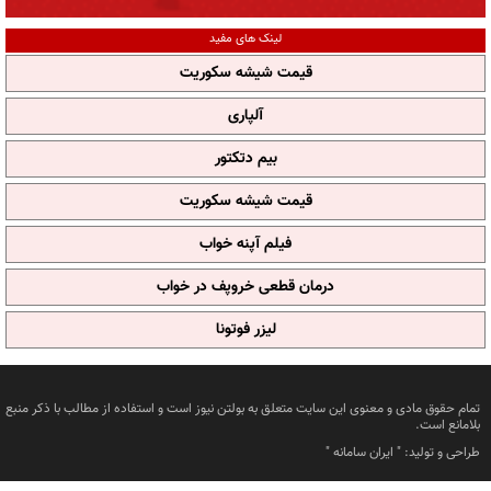
لینک های مفید
قیمت شیشه سکوریت
آلپاری
بیم دتکتور
قیمت شیشه سکوریت
فیلم آپنه خواب
درمان قطعی خروپف در خواب
لیزر فوتونا
تمام حقوق مادی و معنوی این سایت متعلق به بولتن نیوز است و استفاده از مطالب با ذکر منبع
بلامانع است.
طراحی و تولید: "
ایران سامانه
"