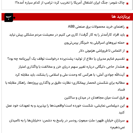
چاک شومر: جنگ ایران اشتغال آمریکا را تخریب کرد؛ ترامپ از کدام سیاره آمده؟!
پربازدید ها
راهنمای خرید محصولات برق صنعتی ABB
باید افراد کارآمدتر را به کار گرفت/ کاری می کنیم در معیشت مردم مشکلی پیش نیاید
حمله نیروهای اسرائیلی به خبرنگار پرس‌تی‌وی
از التماس تا فروپاشی هژمونی دلار
تقسیم غنایم مدیران یا دفاع از تولید؛ پشت‌پرده درخواست توقف یک آیین‌نامه چه بود؟
هشدار حاجی دلیگانی درباره تغییر سهم دریای خزر و مخالفت با واگذاری امتیاز
آیت‌الله جوادی آملی: با هرکس که وحدت ملی و اسلامی را بشکند، باید مقابله کرد
مطالبه برای شکستن انحصار پیمانکاری؛ نظارت دقیق بر واگذاری پروژه‌ها، راهکار مقابله با
فساد
فرق است میان مجاهدان در میدان و ساکتین
این دیپلماسی نمایشی، شکست خورده است/واقعیت‌ها را بپذیرید و به تعهدات خود عمل
کنید
سربازانِ خیابانِ ظهور؛ ملتِ مبعوثِ رودسر در پاسخ به دشمن: «خیابان‌ها را به ناامیدان
نمی‌دهیم»