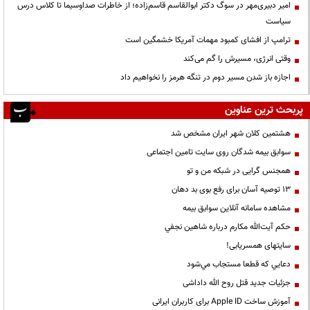
امیر دبیری‌مهر در سوگ دکتر ابوالقاسم قاسم‌زاده؛ از خاطرات صداوسیما تا کلاس درس
سیاست
ترامپ از افشای کمبود مهمات آمریکا خشمگین است
وقتی انرژی، مسیرش را گم می‌کند
اجازه باز شدن مسیر دوم در تنگه هرمز را نخواهیم داد
پربحث ترین عناوین
هشتمین کلان شهر ایران مشخص شد
سوابق بیمه شدگان روی سایت تامین اجتماعی
همجنس گرایی در شبکه من و تو
13 توصیه آسان برای رفع بوی بد دهان
مشاهده سامانه آنلاين سوابق بیمه
حكم آيت‌الله مكارم درباره شاهين نجفي
سایتهای همسریابی!
دعايي كه قطعا مستجاب مي‌شود
جزئیات جدید قتل روح الله داداشی
آموزش ساخت Apple ID برای کاربران ایرانی