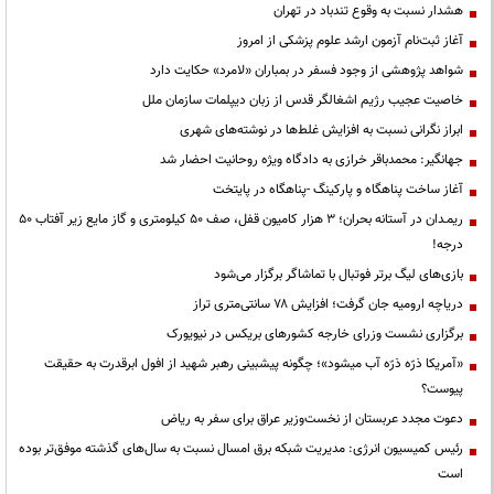
هشدار نسبت به وقوع تندباد در تهران
آغاز ثبت‌نام آزمون ارشد علوم پزشکی از امروز
شواهد پژوهشی از وجود فسفر در بمباران «لامرد» حکایت دارد
خاصیت عجیب رژیم اشغالگر قدس از زبان دیپلمات سازمان ملل
ابراز نگرانی نسبت به افزایش غلط‌ها در نوشته‌های شهری
جهانگیر: محمدباقر خرازی به دادگاه ویژه روحانیت احضار شد
آغاز ساخت پناهگاه و پارکینگ -پناهگاه در پایتخت
ریمـدان در آستانه بحران؛ ۳ هزار کامیون قفل، صف ۵۰ کیلومتری و گاز مایع زیر آفتاب ۵۰
درجه!
بازی‌های لیگ برتر فوتبال با تماشاگر برگزار می‌شود
دریاچه ارومیه جان گرفت؛ افزایش ۷۸ سانتی‌متری تراز
برگزاری نشست وزرای خارجه کشورهای بریکس در نیویورک
«آمریکا ذرّه ذرّه آب میشود»؛ چگونه پیشبینی رهبر شهید از افول ابرقدرت به حقیقت
پیوست؟
دعوت مجدد عربستان از نخست‌وزیر عراق برای سفر به ریاض
رئیس کمیسیون انرژی: مدیریت شبکه برق امسال نسبت به سال‌های گذشته موفق‌تر بوده
است