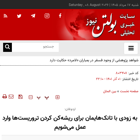
شنبه ۱۷ مرداد ۱۴۰۵
|
Saturday , 08 August 2026
از
و
ته
ن
نو
کد خبر:
۸۰۳۴۰۷
تاریخ انتشار:
۰۱ آذر ۱۴۰۱ - ۲۲:۱۰
صفحه نخست
»
بین الملل
‍‍‍ پ
پ
اردوغان:
به زودی با تانک‌هایمان برای ریشه‌کن کردن تروریست‌ها وارد
عمل می‌شویم