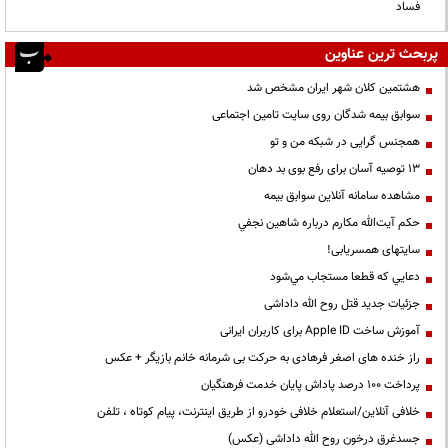
فساد
پربحث ترین عناوین
هشتمین کلان شهر ایران مشخص شد
سوابق بیمه شدگان روی سایت تامین اجتماعی
همجنس گرایی در شبکه من و تو
13 توصیه آسان برای رفع بوی بد دهان
مشاهده سامانه آنلاين سوابق بیمه
حكم آيت‌الله مكارم درباره شاهين نجفي
سایتهای همسریابی!
دعايي كه قطعا مستجاب مي‌شود
جزئیات جدید قتل روح الله داداشی
آموزش ساخت Apple ID برای کاربران ایرانی
راز خنده های اصغر فرهادی به حرکت بی شرمانه خانم بازیگر + عکس
پرداخت ۱۰۰ درصد پاداش پایان خدمت فرهنگیان
خلافی آنلاین/استعلام خلافی خودرو از طریق اینترنت، پیام کوتاه ، تلفن
جسدغرق درخون روح الله داداشی (عکس)