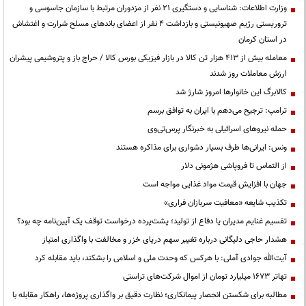
وزارت اطلاعات: شناسایی و دستگیری ۲۱ نفر از مزدوران مرتبط با سازمان جاسوسی و
تروریستی رژیم صهیونیستی و بازداشت ۴ نفر از اعضای باندهای مسلح شرارت و اغتشاش
در استان کرمان
معامله بیش از ۴۱۳ هزار تن کالا در بازار فیزیکی بورس کالا / حراج باز و پتروشیمی پیشران
ارزش معاملات روز شدند
کالابرگ این خانوارها امروز شارژ شد
ترامپ: ترجیح می‌دهم با ایران به توافق برسم
حمله نیروهای اسرائیلی به خبرنگار پرس‌تی‌وی
ونس: ایرانی‌ها طرف بسیار دشواری برای مذاکره هستند
از التماس تا فروپاشی هژمونی دلار
جهان با افزایش قیمت مواد غذایی مواجه است
تکذیب شایعه «معافیت سربازان فراری»
تقسیم غنایم مدیران یا دفاع از تولید؛ پشت‌پرده درخواست توقف یک آیین‌نامه چه بود؟
هشدار حاجی دلیگانی درباره تغییر سهم دریای خزر و مخالفت با واگذاری امتیاز
آیت‌الله جوادی آملی: با هرکس که وحدت ملی و اسلامی را بشکند، باید مقابله کرد
تهاتر ۱۶۷۳ میلیارد تومان از اموال شرکت‌های تراستی
مطالبه برای شکستن انحصار پیمانکاری؛ نظارت دقیق بر واگذاری پروژه‌ها، راهکار مقابله با