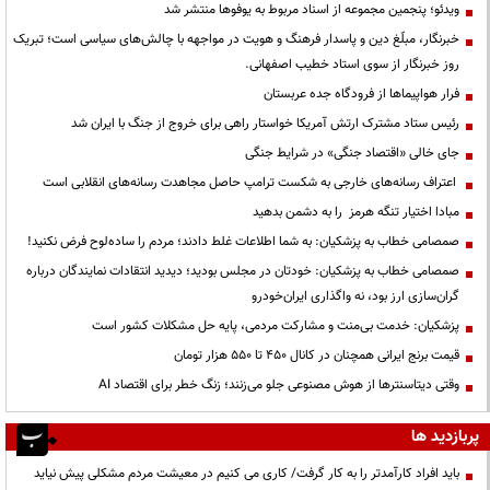
ویدئو؛ پنجمین مجموعه از اسناد مربوط به یوفوها منتشر شد
خبرنگار، مبلّغ دین و پاسدار فرهنگ و هویت در مواجهه با چالش‌های سیاسی است؛ تبریک
روز خبرنگار از سوی استاد خطیب اصفهانی.
فرار هواپیماها از فرودگاه جده عربستان
رئیس ستاد مشترک ارتش آمریکا خواستار راهی برای خروج از جنگ با ایران شد
جای خالی «اقتصاد جنگی» در شرایط جنگی
اعتراف رسانه‌های خارجی به شکست ترامپ حاصل مجاهدت رسانه‌های انقلابی است
مبادا اختیار تنگه هرمز را به دشمن بدهید
صمصامی خطاب به پزشکیان: به شما اطلاعات غلط دادند؛ مردم را ساده‌لوح فرض نکنید!
صمصامی خطاب به پزشکیان: خودتان در مجلس بودید؛ دیدید انتقادات نمایندگان درباره
گران‌سازی ارز بود، نه واگذاری ایران‌خودرو
پزشکیان: خدمت بی‌منت و مشارکت مردمی، پایه حل مشکلات کشور است
قیمت‌ برنج ایرانی همچنان در کانال ۴۵۰ تا ۵۵۰ هزار تومان
وقتی دیتاسنترها از هوش مصنوعی جلو می‌زنند؛ زنگ خطر برای اقتصاد AI
پربازدید ها
باید افراد کارآمدتر را به کار گرفت/ کاری می کنیم در معیشت مردم مشکلی پیش نیاید