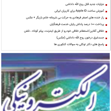
جزئیات جدید قتل روح الله داداشی
آموزش ساخت Apple ID برای کاربران ایرانی
راز خنده های اصغر فرهادی به حرکت بی شرمانه خانم بازیگر + عکس
پرداخت ۱۰۰ درصد پاداش پایان خدمت فرهنگیان
خلافی آنلاین/استعلام خلافی خودرو از طریق اینترنت، پیام کوتاه ، تلفن
جسدغرق درخون روح الله داداشی (عکس)
پاسخ های دکتر توکلی به سوالات کنکوری ها