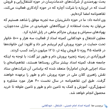
بحث بهره‌مندی از شرکت‌‌های خدمات‌رسان در حوزه اشتغال‌زایی و فروش
است که در این‌باره با شرکت‌ آچاره که در حوزه آزادکاری فعالیت می‌کند،
تفاهم‌نامه امضا کرده‌ایم.
وی ادامه داد: ما در حوزه دانش‌بنیان سه تجربه موفق را شاهد هستیم که
می‌توان به بحث استفاده از نیروگاه‌های خورشیدی در منازل مددجویان،
پهپادهای سمپاش و پرورش متراکم ماهی در زابل اشاره کرد.
معاون اشتغال و خودکفایی کمیته امداد از فعالیت سه هزار و 500 خانوار
تحت حمایت در حوزه پرورش کرم ابریشم خبر داد و افزود: این خانواده‌ها
در فاصله ۴۵ روزه تا فروش پیله تر، تا ۱۲ میلیون درآمد کسب کردند.
فیروزآبادی در زمینه زنجیره پرورش دام و طیور نیز گفت: با توجه به اینکه
جامعه هدف کمیته امداد بیشتر ساکن روستاها هستند، تفاهم‌نامه‌ای با
ستاد اجرایی فرمان امام(ره) منعقد شده که براساس آن شرکت‌های ستاد
نقش راهبری کلان ملی در حوزه پرورش دام و طیور را برعهده خواهند
گرفت. طبق این تفاهم‌نامه در سال نخست ۴۰ هزار مورد مشاوره و
تسهیل‌گری، آموزش و کمک به تامین دام و طیور و تامین علوفه تا خرید
محصول انجام خواهد شد.
برچسب ها:
کمیته امداد امام خمینی
،
اشتغال
،
خودکفایی