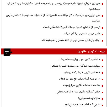
سربازانِ خیابانِ ظهور؛ ملتِ مبعوثِ رودسر در پاسخ به دشمن: «خیابان‌ها را به ناامیدان
نمی‌دهیم»
امیر دبیری‌مهر در سوگ دکتر ابوالقاسم قاسم‌زاده؛ از خاطرات صداوسیما تا کلاس درس
سیاست
ترامپ از افشای کمبود مهمات آمریکا خشمگین است
وقتی انرژی، مسیرش را گم می‌کند
اجازه باز شدن مسیر دوم در تنگه هرمز را نخواهیم داد
پربحث ترین عناوین
هشتمین کلان شهر ایران مشخص شد
سوابق بیمه شدگان روی سایت تامین اجتماعی
همجنس گرایی در شبکه من و تو
13 توصیه آسان برای رفع بوی بد دهان
مشاهده سامانه آنلاين سوابق بیمه
حكم آيت‌الله مكارم درباره شاهين نجفي
سایتهای همسریابی!
دعايي كه قطعا مستجاب مي‌شود