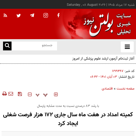
شنبه ۱۷ مرداد ۱۴۰۵
|
Saturday , 08 August 2026
از
و
ته
آغاز ثبت‌نام آزمون ارشد علوم پزشکی از امروز
ن
نو
کد خبر:
۷۹۹۴۹۷
تاریخ انتشار:
۰۳ آبان ۱۴۰۱ - ۰۶:۴۲
صفحه نخست
»
اقتصادی
‍‍‍ پ
پ
با رشد 83 درصدی نسبت به مدت مشابه پارسال
کمیته امداد در هفت ماه سال جاری ۱۷۲ هزار فرصت شغلی
ایجاد کرد