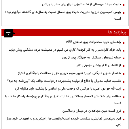
دعوت مجدد عربستان از نخست‌وزیر عراق برای سفر به ریاض
رئیس کمیسیون انرژی: مدیریت شبکه برق امسال نسبت به سال‌های گذشته موفق‌تر بوده
است
پربازدید ها
راهنمای خرید محصولات برق صنعتی ABB
باید افراد کارآمدتر را به کار گرفت/ کاری می کنیم در معیشت مردم مشکلی پیش نیاید
حمله نیروهای اسرائیلی به خبرنگار پرس‌تی‌وی
از التماس تا فروپاشی هژمونی دلار
هشدار حاجی دلیگانی درباره تغییر سهم دریای خزر و مخالفت با واگذاری امتیاز
تقسیم غنایم مدیران یا دفاع از تولید؛ پشت‌پرده درخواست توقف یک آیین‌نامه چه بود؟
آیت‌الله جوادی آملی: با هرکس که وحدت ملی و اسلامی را بشکند، باید مقابله کرد
مطالبه برای شکستن انحصار پیمانکاری؛ نظارت دقیق بر واگذاری پروژه‌ها، راهکار مقابله با
فساد
فرق است میان مجاهدان در میدان و ساکتین
این دیپلماسی نمایشی، شکست خورده است/واقعیت‌ها را بپذیرید و به تعهدات خود عمل
کنید