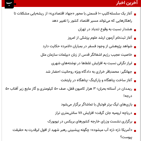
آخرین اخبار
آغاز یک سلسله‌کلیپ ۱۰ قسمتی با محور «جهاد اقتصادی»؛ از ریشه‌یابی مشکلات تا
راهکارهایی که می‌تواند مسیر اقتصاد کشور را تغییر دهد
هشدار نسبت به وقوع تندباد در تهران
آغاز ثبت‌نام آزمون ارشد علوم پزشکی از امروز
شواهد پژوهشی از وجود فسفر در بمباران «لامرد» حکایت دارد
خاصیت عجیب رژیم اشغالگر قدس از زبان دیپلمات سازمان ملل
ابراز نگرانی نسبت به افزایش غلط‌ها در نوشته‌های شهری
جهانگیر: محمدباقر خرازی به دادگاه ویژه روحانیت احضار شد
آغاز ساخت پناهگاه و پارکینگ -پناهگاه در پایتخت
ریمـدان در آستانه بحران؛ ۳ هزار کامیون قفل، صف ۵۰ کیلومتری و گاز مایع زیر آفتاب ۵۰
درجه!
بازی‌های لیگ برتر فوتبال با تماشاگر برگزار می‌شود
دریاچه ارومیه جان گرفت؛ افزایش ۷۸ سانتی‌متری تراز
برگزاری نشست وزرای خارجه کشورهای بریکس در نیویورک
«آمریکا ذرّه ذرّه آب میشود»؛ چگونه پیشبینی رهبر شهید از افول ابرقدرت به حقیقت
پیوست؟