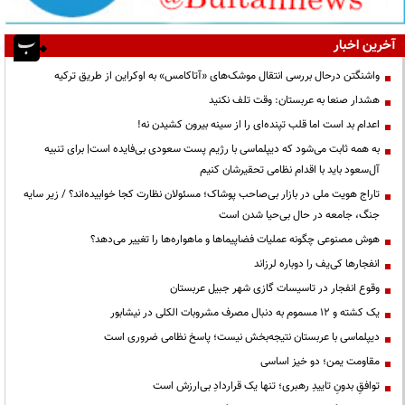
آخرین اخبار
واشنگتن درحال بررسی انتقال موشک‌های «آتاکامس» به اوکراین از طریق ترکیه
هشدار صنعا به عربستان: وقت تلف نکنید
اعدام بد است اما قلب تپنده‌ای را از سینه بیرون کشیدن نه!
به همه ثابت می‌شود که دیپلماسی با رژیم پست سعودی بی‌فایده است| برای تنبیه
آل‌سعود باید با اقدام نظامی تحقیرشان کنیم
تاراج هویت ملی در بازار بی‌صاحب پوشاک؛ مسئولان نظارت کجا خوابیده‌اند؟ / زیر سایه
جنگ، جامعه در حال بی‌حیا شدن است
هوش مصنوعی چگونه عملیات فضاپیماها و ماهواره‌ها را تغییر می‌دهد؟
انفجارها کی‌یف را دوباره لرزاند
وقوع انفجار در تاسیسات گازی شهر جبیل عربستان
یک کشته و ۱۲ مسموم به دنبال مصرف مشروبات الکلی در نیشابور
دیپلماسی با عربستان نتیجه‌بخش نیست؛ پاسخ نظامی ضروری است
مقاومت یمن؛ دو خیز اساسی
توافقِ بدونِ تاییدِ رهبری؛ تنها یک قراردادِ بی‌ارزش است