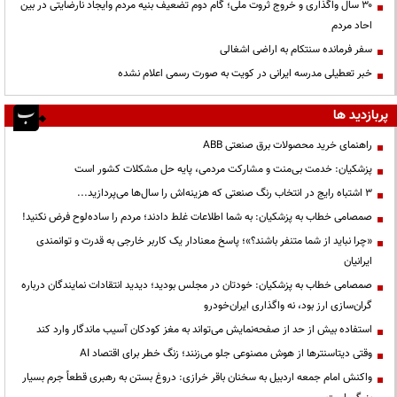
۳۰ سال واگذاری و خروج ثروت ملی؛ گام دوم تضعیف بنیه مردم وایجاد نارضایتی در بین
احاد مردم
سفر فرمانده سنتکام به اراضی اشغالی
خبر تعطیلی مدرسه ایرانی در کویت به صورت رسمی اعلام نشده
پربازدید ها
راهنمای خرید محصولات برق صنعتی ABB
پزشکیان: خدمت بی‌منت و مشارکت مردمی، پایه حل مشکلات کشور است
3 اشتباه رایج در انتخاب رنگ صنعتی که هزینه‌اش را سال‌ها می‌پردازید...
صمصامی خطاب به پزشکیان: به شما اطلاعات غلط دادند؛ مردم را ساده‌لوح فرض نکنید!
«چرا نباید از شما متنفر باشند؟»؛ پاسخ معنادار یک کاربر خارجی به قدرت و توانمندی
ایرانیان
صمصامی خطاب به پزشکیان: خودتان در مجلس بودید؛ دیدید انتقادات نمایندگان درباره
گران‌سازی ارز بود، نه واگذاری ایران‌خودرو
استفاده بیش از حد از صفحه‌نمایش می‌تواند به مغز کودکان آسیب ماندگار وارد کند
وقتی دیتاسنترها از هوش مصنوعی جلو می‌زنند؛ زنگ خطر برای اقتصاد AI
واکنش امام جمعه اردبیل به سخنان باقر خرازی: دروغ بستن به رهبری قطعاً جرم بسیار