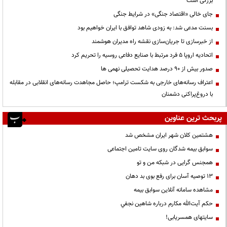
بزرگی است
جای خالی «اقتصاد جنگی» در شرایط جنگی
بسنت مدعی شد: به زودی شاهد توافق با ایران خواهیم بود
از خبرسازی تا جریان‌سازی نقشه راه مدیران هوشمند
اتحادیه اروپا ۵ فرد مرتبط با صنایع دفاعی روسیه را تحریم کرد
صدور بیش از ۹۰ درصد هدایت تحصیلی نهمی ها
اعتراف رسانه‌های خارجی به شکست ترامپ؛ حاصل مجاهدت رسانه‌های انقلابی در مقابله
با دروغ‌پراکنی دشمنان
پربحث ترین عناوین
هشتمین کلان شهر ایران مشخص شد
سوابق بیمه شدگان روی سایت تامین اجتماعی
همجنس گرایی در شبکه من و تو
13 توصیه آسان برای رفع بوی بد دهان
مشاهده سامانه آنلاين سوابق بیمه
حكم آيت‌الله مكارم درباره شاهين نجفي
سایتهای همسریابی!