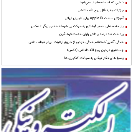
دعايي كه قطعا مستجاب مي‌شود
جزئیات جدید قتل روح الله داداشی
آموزش ساخت Apple ID برای کاربران ایرانی
راز خنده های اصغر فرهادی به حرکت بی شرمانه خانم بازیگر + عکس
پرداخت ۱۰۰ درصد پاداش پایان خدمت فرهنگیان
خلافی آنلاین/استعلام خلافی خودرو از طریق اینترنت، پیام کوتاه ، تلفن
جسدغرق درخون روح الله داداشی (عکس)
پاسخ های دکتر توکلی به سوالات کنکوری ها