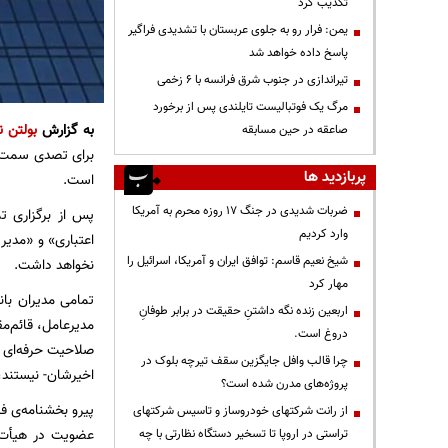
تکذیب کرد
یمن: فرار رو به جلوی عربستان با تشدیدی فراگیر
پاسخ داده خواهد شد
تیراندازی در جنوب شرق فرانسه با ۶ زخمی
مرگ یک فوتبالیست تایلندی پس از برخورد
به گزارش
بولتن ن
صاعقه در حین مسابقه
برای تصدی سمت 
پربازدید ها
است.
ضربات شدیدی در جنگ ۱۷ روزه محرم به آمریکا
وارد کردیم
اعتباری» و «مدیر
شیخ نعیم قاسم: توافق ایران و آمریکا، اسرائیل را
نخواهد داشت.
مهار کرد
اربعین زنده نگه داشتنِ حقیقت در برابر طوفانِ
دروغ است.
صلاحیت حرفه‌ای 
چرا قالب وافل جایگزین سقف تیرچه بلوک در
اخیرشان- نیستند، 
پروژه‌های مدرن شده است؟
پیرو بخشنامه‌ی ف
از رانت‌ شرکتهای خودروساز و تاسیس شرکتهای
تراستی در اروپا تا تسخیر دستگاه نظارتی با چه