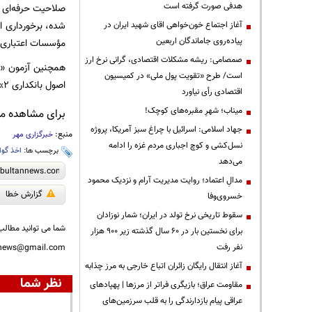
هدفی صورت گرفته است
آغاز اجتماع خون‌خواهی اقای شهید ایران در
پیاده‌روی جاماندگان اربعین
مؤسسات اعتباری
صمصامی: ریشه مشکلات اقتصادی، گرانی نرخ ارز
است/ طرح «تقویت پول ملی» در کمیسیون
اصول بانکداری ۲» و «گواهینامه مدیریت فن‌آوری اطلاعات مؤسسات اعتباری» هم طی ماه‌های آتی برگزار شود.
اقتصادی رأی نیاورد
میناب؛ شهرِ مقبره‌های کوچک!
برای مشاهده مطا
جهاد اسلامی: اسرائیل با چراغ سبز آمریکا، پروژه
منبع:
خبرگزاری مهر
نسل‌کشی و کوچ اجباری مردم غزه را ادامه
برچسب ها:
اخذ گوا
می‌دهد
مدالِ اعتماد؛ روایت مدیریت آرام و نزدیک محمود
گزارش خطا
خسروی‌وفا
سقوط تاریخی نرخ تولد در ایران؛ شمار نوزادان
شما می توانید مطالب 
برای نخستین بار در ۶۰ سال گذشته زیر ۹۰۰ هزار
نفر رفت
nnews@gmail.com
آغاز انتقال رایگان زائران اتباع خارجی به مرز چذابه
نظر شما
مقاومت عراق؛ بازیگری فراتر از مرزها | پهپادهای
عراقی پیام بازدارندگی را به قلب سرزمین‌های