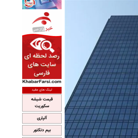
لینک های مفید
قیمت شیشه
سکوریت
آلپاری
بیم دتکتور