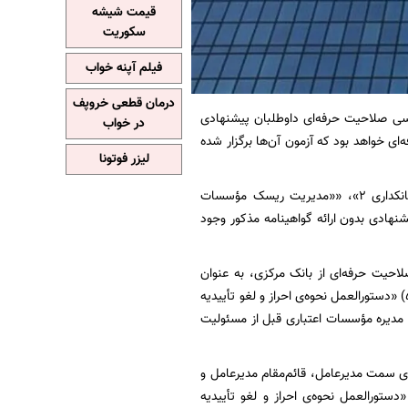
قیمت شیشه
سکوریت
فیلم آپنه خواب
درمان قطعی خروپف
سیدگی به درخواست‌های بررسی صلاحیت حرفه‌ای داوطلبان پیشنهادی
در خواب
‌ای خواهد بود که آزمون آن‌ها برگزار شده
لیزر فوتونا
پس از برگزاری تمامی آزمون‌های مربوط به گواهینامه‌های چهارگانه «اصول بانکداری ۱»، «اصول بانکداری ۲»، ««مدیریت ریسک مؤسسات
هادی بدون ارائه گواهینامه مذکور وجود
 که از ابتدای سال ۱۴۰۰، پس از اخذ تأییدیه صلاحیت حرفه‌ای از بانک مرکزی، به عنوان
مدیرعامل، قائم‌مقام مدیرعامل و عضو هیأت مدیره انتخاب شده‌اند و مشمول تبصره (۴) ذیل ماده (۵) «دستورالعمل نحوه‌ی احراز و لغو تأییدیه
 مدیره مؤسسات اعتباری قبل از مسئولیت
دی سمت مدیرعامل، قائم‌مقام مدیرعامل و
 در هیأت مدیره بانک‌ها و مؤسسات اعتباری غیربانکی مطابق با الزام مقرر در بند (۵-۵) «دستورالعمل نحوه‌ی احراز و لغو تأییدیه