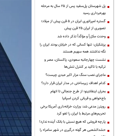
پل شهرستان پل‌سفید پس از ۲۵ سال به مرحله
بهره‌برداری رسید
گستره امپراتوری ایران در ۵ قرن پیش از میلاد؛
تصویری از ایران ۲۵ قرن پیش
وحدت مکرّراً و مؤکّداً تذکر داده شد
پزشکیان: تنها کسانی که در خیابان بودند ایران را
نگه نداشتند همه سهیم هستند
نشست چهارجانبه سعودی، پاکستان، مصر و
ترکیه با تاکید بر کنترل تنش‌ها
ماجرای نصب سنگ مزار اکبر عبدی چیست؟
کدام اهداف زیرساختی در مدار ایران قرار دارد؟
بحران اینفانتینو؛ از طرح جنجالی تا اتهام
باج‌خواهی و قربانی کردن اسپانیا
رویترز مدعی شد: وزارت خزانه‌داری آمریکا برخی
تحریم‌های مرتبط با ایران را لغو کرد
پارچه فروشی که هیچ نسبتی با بانک آینده ندارد!
حشدالشعبی هر گونه درگیری در شهر سامراء را