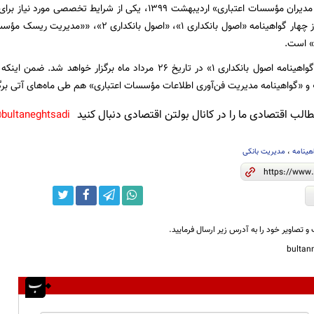
صلاحیت حرفه‌ای مدیران مؤسسات اعتباری» اردیبهشت ۱۳۹۹، یکی ا
شده، برخورداری از چهار گواهینامه «اصول بانکداری ۱
» است.
همچنین آزمون «گواهینامه اصول بانکداری ۱» در تاریخ ۲۶ مرداد ماه 
لب اقتصادی ما را در کانال بولتن اقتصادی دنبال کنید
bultaneghtsadi@
هینامه
،
مدیریت بانکی
و تصاویر خود را به آدرس زیر ارسال فرمایید.
bulta