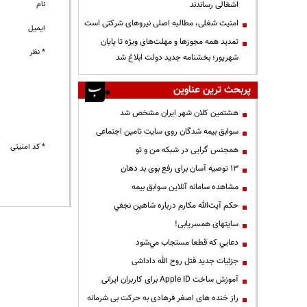
نام
اشغالی رساندند
‌امنیت شغلی، مطالبه اصلی نیروهای شرکتی است
ایمیل
تمدید همه مجوزها و مهلت‌های ویژه تا پایان
* نظر
شهریور؛ بخشنامه جدید دولت ابلاغ شد
پربحث ترین عناوین
هشتمین کلان شهر ایران مشخص شد
سوابق بیمه شدگان روی سایت تامین اجتماعی
* کد امنیتی
همجنس گرایی در شبکه من و تو
13 توصیه آسان برای رفع بوی بد دهان
مشاهده سامانه آنلاين سوابق بیمه
حكم آيت‌الله مكارم درباره شاهين نجفي
سایتهای همسریابی!
دعايي كه قطعا مستجاب مي‌شود
جزئیات جدید قتل روح الله داداشی
آموزش ساخت Apple ID برای کاربران ایرانی
راز خنده های اصغر فرهادی به حرکت بی شرمانه