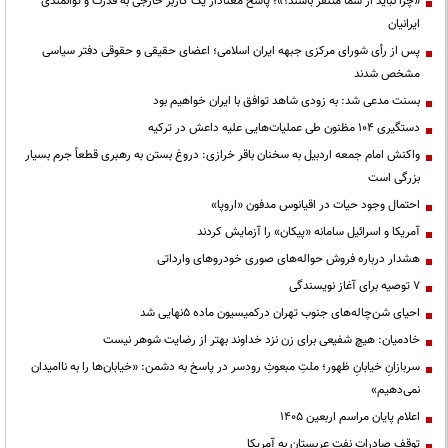
«چرا نباید از شما متنفر باشند؟»؛ پاسخ معنادار یک کاربر خارجی به قدرت و توانمندی
ایرانیان
پس از رأی شورای مرکزی جبهه ایران اسلامی؛ اعضای حقیقی و حقوقی دفتر سیاسی
مشخص شدند
بسنت مدعی شد: به زودی شاهد توافق با ایران خواهیم بود
دستگیری ۱۰۴ مظنون طی عملیات‌هایی علیه داعش در ترکیه
واکنش امام جمعه اردبیل به سخنان باقر خرازی: دروغ بستن به رهبری قطعاً جرم بسیار
بزرگی است
احتمال وجود حیات در اقیانوس مدفون «اروپا»
آمریکا و اسرائیل سامانه «پیکان» را آزمایش کردند
هشدار درباره فروش حواله‌های صوری خودروهای وارداتی
۷ توصیه برای آغاز نویسندگی
احیای شن‌چاله‌های جنوب تهران درکمیسیون ماده ۵نهایی شد
خادمیان: هیچ شفیعی برای زن نزد خداوند بهتر از رضایت شوهر نیست
سربازانِ خیابانِ ظهور؛ ملتِ مبعوثِ رودسر در پاسخ به دشمن: «خیابان‌ها را به ناامیدان
نمی‌دهیم»
اعلام پایان مراسم اربعین ۱۴۰۵
توقف صادرات نفت عربستان به آمریکا