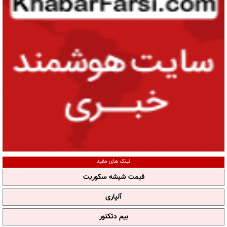
لینک های مفید
قیمت شیشه سکوریت
آلپاری
بیم دتکتور