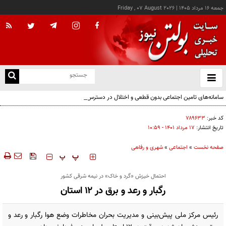
جمعه ۱۶ مرداد ۱۴۰۵
|
Friday , 07 August 2026
از
و
ته
سامانه‌های تامین اجتماعی بدون قطعی و اختلال در دسترس است
ن
نو
کد خبر:
۷۸۹۶۳۳
تاریخ انتشار:
۱۷ مرداد ۱۴۰۱ - ۱۰:۵۹
صفحه نخست
»
اجتماعی
»
شهری و رفاهی
‍‍‍ پ
پ
احتمال خیزش «گرد و خاک» در نیمه شرقی کشور
رگبار و رعد و برق در ۱۲ استان
رئیس مرکز ملی پیش‌بینی و مدیریت بحران مخاطرات وضع هوا رگبار و رعد و