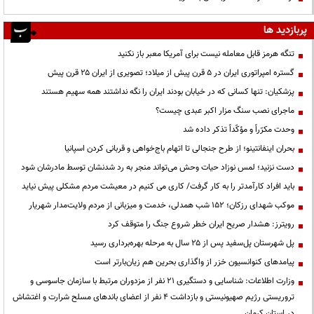
پربازدید ها
تنگه هرمز قابل معامله نیست برای آمریکا معبر باز نکنید
گستره امپراتوری ایران در ۵ قرن پیش از میلاد؛ تصویری از ایران ۲۵ قرن پیش
پزشکیان: تنها کسانی که در خیابان بودند ایران را نگه نداشتند همه سهیم هستند
ماجرای نصب سنگ مزار اکبر عبدی چیست؟
وحدت مکرّراً و مؤکّداً تذکر داده شد
بحران اینفانتینو؛ از طرح جنجالی تا اتهام باج‌خواهی و قربانی کردن اسپانیا
دست نزنید؛ لمس نوزاد حیات وحش می‌تواند منجر به رد شدنشان توسط مادرشان شود
باید افراد کارآمدتر را به کار گرفت/ کاری می کنیم در معیشت مردم مشکلی پیش نیاید
موکب شهدای رزکان؛ ۱۵۲ شب همدلی، خدمت و میزبانی از مردم ولایت‌مدار شهریار
رویترز: هشدار صریح ایران خطر شروع جنگ را متوقف کرد
پل شهرستان پل‌سفید پس از ۲۵ سال به مرحله بهره‌برداری رسید
پیامدهای کنوانسیون خزر از واگذاری بحرین هم زیان‌بارتر است
وزارت اطلاعات: شناسایی و دستگیری ۲۱ نفر از مزدوران مرتبط با سازمان جاسوسی و
تروریستی رژیم صهیونیستی و بازداشت ۴ نفر از اعضای باندهای مسلح شرارت و اغتشاش
در استان کرمان