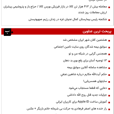
معامله بیش از ۴۱۳ هزار تن کالا در بازار فیزیکی بورس کالا / حراج باز و پتروشیمی پیشران
ارزش معاملات روز شدند
شکنجه رئیس بیمارستان کمال عدوان غزه در زندان رژیم صهیونیستی
پربحث ترین عناوین
هشتمین کلان شهر ایران مشخص شد
سوابق بیمه شدگان روی سایت تامین اجتماعی
همجنس گرایی در شبکه من و تو
13 توصیه آسان برای رفع بوی بد دهان
مشاهده سامانه آنلاين سوابق بیمه
حكم آيت‌الله مكارم درباره شاهين نجفي
سایتهای همسریابی!
دعايي كه قطعا مستجاب مي‌شود
جزئیات جدید قتل روح الله داداشی
آموزش ساخت Apple ID برای کاربران ایرانی
راز خنده های اصغر فرهادی به حرکت بی شرمانه خانم بازیگر + عکس