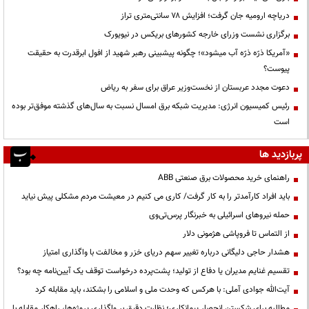
دریاچه ارومیه جان گرفت؛ افزایش ۷۸ سانتی‌متری تراز
برگزاری نشست وزرای خارجه کشورهای بریکس در نیویورک
«آمریکا ذرّه ذرّه آب میشود»؛ چگونه پیشبینی رهبر شهید از افول ابرقدرت به حقیقت
پیوست؟
دعوت مجدد عربستان از نخست‌وزیر عراق برای سفر به ریاض
رئیس کمیسیون انرژی: مدیریت شبکه برق امسال نسبت به سال‌های گذشته موفق‌تر بوده
است
پربازدید ها
راهنمای خرید محصولات برق صنعتی ABB
باید افراد کارآمدتر را به کار گرفت/ کاری می کنیم در معیشت مردم مشکلی پیش نیاید
حمله نیروهای اسرائیلی به خبرنگار پرس‌تی‌وی
از التماس تا فروپاشی هژمونی دلار
هشدار حاجی دلیگانی درباره تغییر سهم دریای خزر و مخالفت با واگذاری امتیاز
تقسیم غنایم مدیران یا دفاع از تولید؛ پشت‌پرده درخواست توقف یک آیین‌نامه چه بود؟
آیت‌الله جوادی آملی: با هرکس که وحدت ملی و اسلامی را بشکند، باید مقابله کرد
مطالبه برای شکستن انحصار پیمانکاری؛ نظارت دقیق بر واگذاری پروژه‌ها، راهکار مقابله با