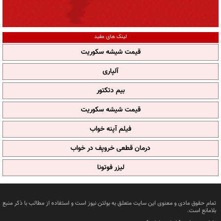
لینک های مفید
قیمت شیشه سکوریت
آلپاری
بیم دتکتور
قیمت شیشه سکوریت
فیلم آپنه خواب
درمان قطعی خروپف در خواب
لیزر فوتونا
تمام حقوق مادی و معنوی این سایت متعلق به بولتن نیوز است و استفاده از مطالب با ذکر منبع
بلامانع است.