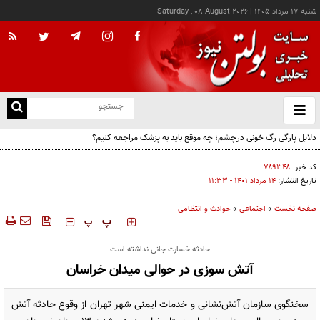
شنبه ۱۷ مرداد ۱۴۰۵
|
Saturday , 08 August 2026
از
و
ته
دلایل پارگی رگ خونی درچشم؛ چه موقع باید به پزشک مراجعه کنیم؟
ن
نو
کد خبر:
۷۸۹۳۴۸
تاریخ انتشار:
۱۴ مرداد ۱۴۰۱ - ۱۱:۳۳
صفحه نخست
»
اجتماعی
»
حوادث و انتظامی
‍‍‍ پ
پ
حادثه خسارت جانی نداشته است
آتش سوزی در حوالی میدان خراسان
سخنگوی سازمان آتش‌نشانی و خدمات ایمنی شهر تهران از وقوع حادثه آتش