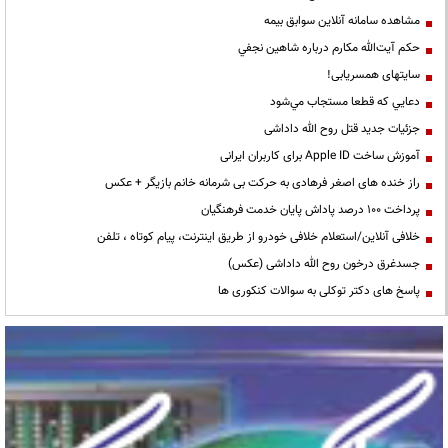
مشاهده سامانه آنلاين سوابق بیمه
حكم آيت‌الله مكارم درباره شاهين نجفي
سایتهای همسریابی!
دعايي كه قطعا مستجاب مي‌شود
جزئیات جدید قتل روح الله داداشی
آموزش ساخت Apple ID برای کاربران ایرانی
راز خنده های اصغر فرهادی به حرکت بی شرمانه خانم بازیگر + عکس
پرداخت ۱۰۰ درصد پاداش پایان خدمت فرهنگیان
خلافی آنلاین/استعلام خلافی خودرو از طریق اینترنت، پیام کوتاه ، تلفن
جسدغرق درخون روح الله داداشی (عکس)
پاسخ های دکتر توکلی به سوالات کنکوری ها