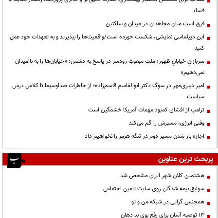
فساد
فرق است میان مجاهدان در میدان و ساکتین
این دیپلماسی نمایشی، شکست خورده است/واقعیت‌ها را بپذیرید و به تعهدات خود عمل
کنید
سربازانِ خیابانِ ظهور؛ ملتِ مبعوثِ رودسر در پاسخ به دشمن: «خیابان‌ها را به ناامیدان
نمی‌دهیم»
امیر دبیری‌مهر در سوگ دکتر ابوالقاسم قاسم‌زاده؛ از خاطرات صداوسیما تا کلاس درس
سیاست
ترامپ از افشای کمبود مهمات آمریکا خشمگین است
وقتی انرژی، مسیرش را گم می‌کند
اجازه باز شدن مسیر دوم در تنگه هرمز را نخواهیم داد
پربحث ترین عناوین
هشتمین کلان شهر ایران مشخص شد
سوابق بیمه شدگان روی سایت تامین اجتماعی
همجنس گرایی در شبکه من و تو
13 توصیه آسان برای رفع بوی بد دهان