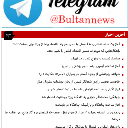
آخرین اخبار
آغاز یک سلسله‌کلیپ ۱۰ قسمتی با محور «جهاد اقتصادی»؛ از ریشه‌یابی مشکلات تا
راهکارهایی که می‌تواند مسیر اقتصاد کشور را تغییر دهد
هشدار نسبت به وقوع تندباد در تهران
آغاز ثبت‌نام آزمون ارشد علوم پزشکی از امروز
شواهد پژوهشی از وجود فسفر در بمباران «لامرد» حکایت دارد
خاصیت عجیب رژیم اشغالگر قدس از زبان دیپلمات سازمان ملل
ابراز نگرانی نسبت به افزایش غلط‌ها در نوشته‌های شهری
جهانگیر: محمدباقر خرازی به دادگاه ویژه روحانیت احضار شد
آغاز ساخت پناهگاه و پارکینگ -پناهگاه در پایتخت
ریمـدان در آستانه بحران؛ ۳ هزار کامیون قفل، صف ۵۰ کیلومتری و گاز مایع زیر آفتاب ۵۰
درجه!
بازی‌های لیگ برتر فوتبال با تماشاگر برگزار می‌شود