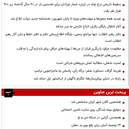
سقوط تاریخی نرخ تولد در ایران؛ شمار نوزادان برای نخستین بار در ۶۰ سال گذشته زیر ۹۰۰
هزار نفر رفت
تمدید همه مجوزها و مهلت‌های ویژه تا پایان شهریور؛ بخشنامه جدید دولت ابلاغ شد
آغاز انتقال رایگان زائران اتباع خارجی به مرز چذابه
دفتر رهبر انقلاب: تنها مراجع رسمی، پایگاه اطلاع‌رسانی دفتر و دفتر حفظ و نشر آثار رهبر
انقلاب است
مقاومت عراق؛ بازیگری فراتر از مرزها | پهپادهای عراقی پیام بازدارندگی را به قلب
سرزمین‌های اشغالی رساندند
‌امنیت شغلی، مطالبه اصلی نیروهای شرکتی است
هزینه گزاف، دستاورد صفر؛ برگه رأی، پاسخی به ماجراجویی ترامپ
زلزله در دنیای پیام‌رسان‌ها؛ تلگرام ناگهان از اپ‌استور اپل حذف شد
پربحث ترین عناوین
هشتمین کلان شهر ایران مشخص شد
سوابق بیمه شدگان روی سایت تامین اجتماعی
همجنس گرایی در شبکه من و تو
13 توصیه آسان برای رفع بوی بد دهان