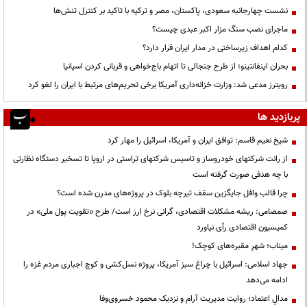
نشست چهارجانبه سعودی، پاکستان، مصر و ترکیه با تاکید بر کنترل تنش‌ها
ماجرای نصب سنگ مزار اکبر عبدی چیست؟
کدام اهداف زیرساختی در مدار ایران قرار دارد؟
بحران اینفانتینو؛ از طرح جنجالی تا اتهام باج‌خواهی و قربانی کردن اسپانیا
رویترز مدعی شد: وزارت خزانه‌داری آمریکا برخی تحریم‌های مرتبط با ایران را لغو کرد
پربازدید ها
شیخ نعیم قاسم: توافق ایران و آمریکا، اسرائیل را مهار کرد
از رانت‌ شرکتهای خودروساز و تاسیس شرکتهای تراستی در اروپا تا تسخیر دستگاه نظارتی
با چه هدفی صورت گرفته است
چرا قالب وافل جایگزین سقف تیرچه بلوک در پروژه‌های مدرن شده است؟
صمصامی: ریشه مشکلات اقتصادی، گرانی نرخ ارز است/ طرح «تقویت پول ملی» در
کمیسیون اقتصادی رأی نیاورد
میناب؛ شهرِ مقبره‌های کوچک!
جهاد اسلامی: اسرائیل با چراغ سبز آمریکا، پروژه نسل‌کشی و کوچ اجباری مردم غزه را
ادامه می‌دهد
مدالِ اعتماد؛ روایت مدیریت آرام و نزدیک محمود خسروی‌وفا