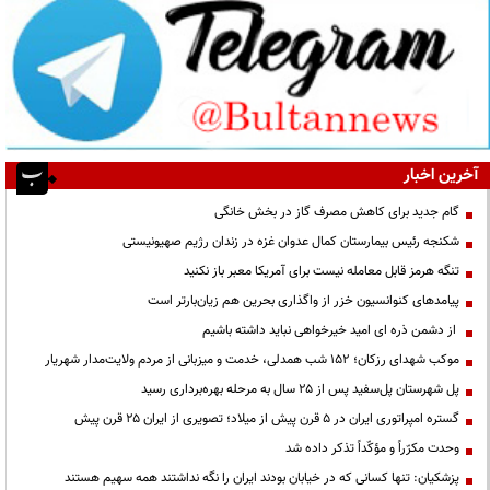
آخرین اخبار
گام جدید برای کاهش مصرف گاز در بخش خانگی
شکنجه رئیس بیمارستان کمال عدوان غزه در زندان رژیم صهیونیستی
تنگه هرمز قابل معامله نیست برای آمریکا معبر باز نکنید
پیامدهای کنوانسیون خزر از واگذاری بحرین هم زیان‌بارتر است
از دشمن ذره ای امید خیرخواهی نباید داشته باشیم
موکب شهدای رزکان؛ ۱۵۲ شب همدلی، خدمت و میزبانی از مردم ولایت‌مدار شهریار
پل شهرستان پل‌سفید پس از ۲۵ سال به مرحله بهره‌برداری رسید
گستره امپراتوری ایران در ۵ قرن پیش از میلاد؛ تصویری از ایران ۲۵ قرن پیش
وحدت مکرّراً و مؤکّداً تذکر داده شد
پزشکیان: تنها کسانی که در خیابان بودند ایران را نگه نداشتند همه سهیم هستند