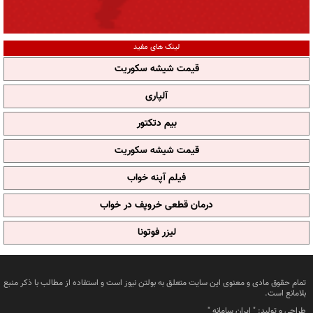
لینک های مفید
قیمت شیشه سکوریت
آلپاری
بیم دتکتور
قیمت شیشه سکوریت
فیلم آپنه خواب
درمان قطعی خروپف در خواب
لیزر فوتونا
تمام حقوق مادی و معنوی این سایت متعلق به بولتن نیوز است و استفاده از مطالب با ذکر منبع
بلامانع است.
طراحی و تولید: "
ایران سامانه
"