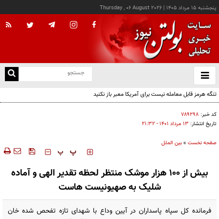
پنجشنبه ۱۵ مرداد ۱۴۰۵
|
Thursday , 06 August 2026
از
و
ته
تنگه هرمز قابل معامله نیست برای آمریکا معبر باز نکنید
ن
نو
کد خبر:
۷۸۹۲۹۸
تاریخ انتشار:
۱۳ مرداد ۱۴۰۱ - ۲۱:۳۲
صفحه نخست
»
بین الملل
‍‍‍ پ
پ
بیش از ۱۰۰ هزار موشک منتظر لحظه تقدیر الهی و آماده
شلیک به صهیونیست هاست
فرمانده کل سپاه پاسداران در آیین وداع با شهدای تازه تفحص شده خان