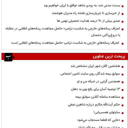
بسنت مدعی شد: به زودی شاهد توافق با ایران خواهیم بود
از خبرسازی تا جریان‌سازی نقشه راه مدیران هوشمند
صدور بیش از ۹۰ درصد هدایت تحصیلی نهمی ها
اعتراف رسانه‌های خارجی به شکست ترامپ؛ حاصل مجاهدت رسانه‌های انقلابی در مقابله
با دروغ‌پراکنی دشمنان
اعتراف رسانه‌های خارجی به شکست ترامپ حاصل مجاهدت رسانه‌های انقلابی است
پربحث ترین عناوین
هشتمین کلان شهر ایران مشخص شد
سوابق بیمه شدگان روی سایت تامین اجتماعی
همجنس گرایی در شبکه من و تو
13 توصیه آسان برای رفع بوی بد دهان
مشاهده سامانه آنلاين سوابق بیمه
حكم آيت‌الله مكارم درباره شاهين نجفي
سایتهای همسریابی!
دعايي كه قطعا مستجاب مي‌شود
جزئیات جدید قتل روح الله داداشی