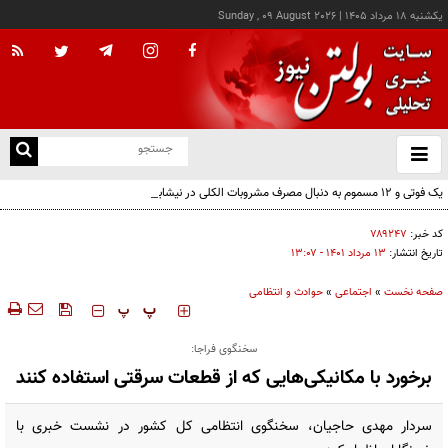
يکشنبه ۱۸ مرداد ۱۴۰۵
|
Sunday , 09 August 2026
از
و
ته
یک فوتی و ۱۲ مسموم به دنبال مصرف مشروبات الکلی در نیشابور
ن
نو
کد خبر:
۷۸۹۲۴۷
تاریخ انتشار:
۱۳ مرداد ۱۴۰۱ - ۱۳:۰۷
صفحه نخست
»
اجتماعی
»
حوادث و انتظامی
‍‍‍ پ
پ
سخنگوی فراجا:
برخورد با مکانیکی‌هایی که از قطعات سرقتی استفاده کنند
سردار مهدی حاجیان، سخنگوی انتظامی کل کشور در نشست خبری با