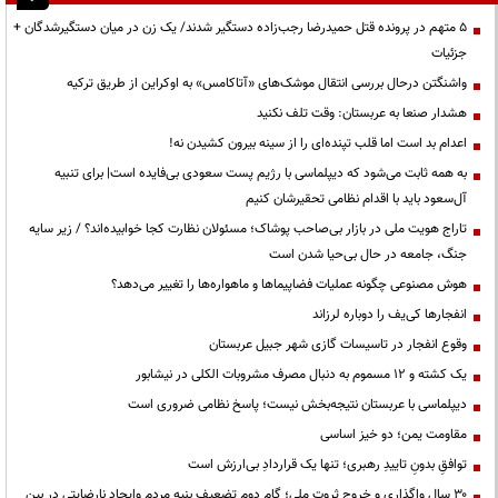
۵ متهم در پرونده قتل حمیدرضا رجب‌زاده دستگیر شدند/ یک زن در میان دستگیرشدگان +
جزئیات
واشنگتن درحال بررسی انتقال موشک‌های «آتاکامس» به اوکراین از طریق ترکیه
هشدار صنعا به عربستان: وقت تلف نکنید
اعدام بد است اما قلب تپنده‌ای را از سینه بیرون کشیدن نه!
به همه ثابت می‌شود که دیپلماسی با رژیم پست سعودی بی‌فایده است| برای تنبیه
آل‌سعود باید با اقدام نظامی تحقیرشان کنیم
تاراج هویت ملی در بازار بی‌صاحب پوشاک؛ مسئولان نظارت کجا خوابیده‌اند؟ / زیر سایه
جنگ، جامعه در حال بی‌حیا شدن است
هوش مصنوعی چگونه عملیات فضاپیماها و ماهواره‌ها را تغییر می‌دهد؟
انفجارها کی‌یف را دوباره لرزاند
وقوع انفجار در تاسیسات گازی شهر جبیل عربستان
یک کشته و ۱۲ مسموم به دنبال مصرف مشروبات الکلی در نیشابور
دیپلماسی با عربستان نتیجه‌بخش نیست؛ پاسخ نظامی ضروری است
مقاومت یمن؛ دو خیز اساسی
توافقِ بدونِ تاییدِ رهبری؛ تنها یک قراردادِ بی‌ارزش است
۳۰ سال واگذاری و خروج ثروت ملی؛ گام دوم تضعیف بنیه مردم وایجاد نارضایتی در بین