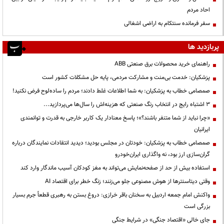
احاد مردم
سفر فرمانده سنتکام به اراضی اشغالی
پربازدید ها
راهنمای خرید محصولات برق صنعتی ABB
پزشکیان: خدمت بی‌منت و مشارکت مردمی، پایه حل مشکلات کشور است
صمصامی خطاب به پزشکیان: به شما اطلاعات غلط دادند؛ مردم را ساده‌لوح فرض نکنید!
3 اشتباه رایج در انتخاب رنگ صنعتی که هزینه‌اش را سال‌ها می‌پردازید...
«چرا نباید از شما متنفر باشند؟»؛ پاسخ معنادار یک کاربر خارجی به قدرت و توانمندی
ایرانیان
صمصامی خطاب به پزشکیان: خودتان در مجلس بودید؛ دیدید انتقادات نمایندگان درباره
گران‌سازی ارز بود، نه واگذاری ایران‌خودرو
استفاده بیش از حد از صفحه‌نمایش می‌تواند به مغز کودکان آسیب ماندگار وارد کند
وقتی دیتاسنترها از هوش مصنوعی جلو می‌زنند؛ زنگ خطر برای اقتصاد AI
واکنش امام جمعه اردبیل به سخنان باقر خرازی: دروغ بستن به رهبری قطعاً جرم بسیار
بزرگی است
جای خالی «اقتصاد جنگی» در شرایط جنگی