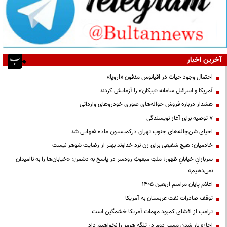
آخرین اخبار
احتمال وجود حیات در اقیانوس مدفون «اروپا»
آمریکا و اسرائیل سامانه «پیکان» را آزمایش کردند
هشدار درباره فروش حواله‌های صوری خودروهای وارداتی
۷ توصیه برای آغاز نویسندگی
احیای شن‌چاله‌های جنوب تهران درکمیسیون ماده ۵نهایی شد
خادمیان: هیچ شفیعی برای زن نزد خداوند بهتر از رضایت شوهر نیست
سربازانِ خیابانِ ظهور؛ ملتِ مبعوثِ رودسر در پاسخ به دشمن: «خیابان‌ها را به ناامیدان
نمی‌دهیم»
اعلام پایان مراسم اربعین ۱۴۰۵
توقف صادرات نفت عربستان به آمریکا
ترامپ از افشای کمبود مهمات آمریکا خشمگین است
اجازه باز شدن مسیر دوم در تنگه هرمز را نخواهیم داد