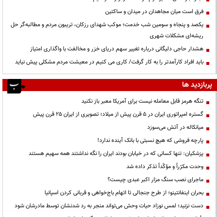
فرق است میان مجاهدان در میدان و ساکتین
یکصد و پنجاه و سومین شب خدمت؛ موکب شهدای رزکان، تریبون مردم و مطالبه‌گر حل
ریشه‌ای مشکلات شهری
هشدار حاجی دلیگانی درباره تغییر سهم دریای خزر و مخالفت با واگذاری امتیاز
باید افراد کارآمدتر را به کار گرفت/ کاری می کنیم در معیشت مردم مشکلی پیش نیاید
پربازدید ها
تنگه هرمز قابل معامله نیست برای آمریکا معبر باز نکنید
گستره امپراتوری ایران در ۵ قرن پیش از میلاد؛ تصویری از ایران ۲۵ قرن پیش
میانکاله در آتش می‌سوزد
پارچه فروشی که هیچ نسبتی با بانک آینده ندارد!
پزشکیان: تنها کسانی که در خیابان بودند ایران را نگه نداشتند همه سهیم هستند
وحدت مکرّراً و مؤکّداً تذکر داده شد
ماجرای نصب سنگ مزار اکبر عبدی چیست؟
بحران اینفانتینو؛ از طرح جنجالی تا اتهام باج‌خواهی و قربانی کردن اسپانیا
دست نزنید؛ لمس نوزاد حیات وحش می‌تواند منجر به رد شدنشان توسط مادرشان شود