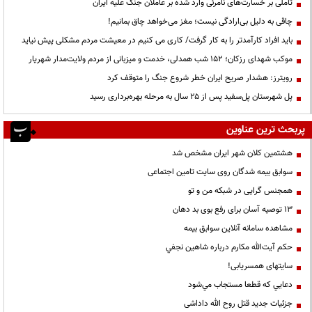
تأملی بر خسارت‌های نامرئی وارد شده بر عاملان جنگ علیه ایران
چاقی به دلیل بی‌ارادگی نیست؛ مغز می‌خواهد چاق بمانیم!
باید افراد کارآمدتر را به کار گرفت/ کاری می کنیم در معیشت مردم مشکلی پیش نیاید
موکب شهدای رزکان؛ ۱۵۲ شب همدلی، خدمت و میزبانی از مردم ولایت‌مدار شهریار
رویترز: هشدار صریح ایران خطر شروع جنگ را متوقف کرد
پل شهرستان پل‌سفید پس از ۲۵ سال به مرحله بهره‌برداری رسید
پربحث ترین عناوین
هشتمین کلان شهر ایران مشخص شد
سوابق بیمه شدگان روی سایت تامین اجتماعی
همجنس گرایی در شبکه من و تو
13 توصیه آسان برای رفع بوی بد دهان
مشاهده سامانه آنلاين سوابق بیمه
حكم آيت‌الله مكارم درباره شاهين نجفي
سایتهای همسریابی!
دعايي كه قطعا مستجاب مي‌شود
جزئیات جدید قتل روح الله داداشی