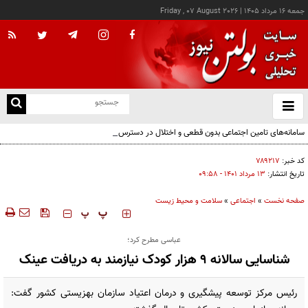
جمعه ۱۶ مرداد ۱۴۰۵
|
Friday , 07 August 2026
از
و
ته
سامانه‌های تامین اجتماعی بدون قطعی و اختلال در دسترس است
ن
نو
کد خبر:
۷۸۹۲۱۷
تاریخ انتشار:
۱۳ مرداد ۱۴۰۱ - ۰۹:۵۸
صفحه نخست
»
اجتماعی
»
سلامت و محیط زیست
‍‍‍ پ
پ
عباسی مطرح کرد؛
شناسایی سالانه ۹ هزار کودک نیازمند به دریافت عینک
رئیس مرکز توسعه پیشگیری و درمان اعتیاد سازمان بهزیستی کشور گفت: