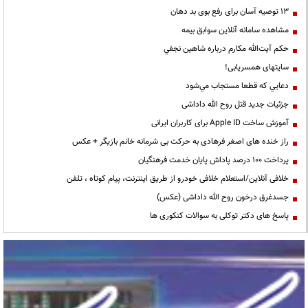
13 توصیه آسان برای رفع بوی بد دهان
مشاهده سامانه آنلاين سوابق بیمه
حكم آيت‌الله مكارم درباره شاهين نجفي
سایتهای همسریابی!
دعايي كه قطعا مستجاب مي‌شود
جزئیات جدید قتل روح الله داداشی
آموزش ساخت Apple ID برای کاربران ایرانی
راز خنده های اصغر فرهادی به حرکت بی شرمانه خانم بازیگر + عکس
پرداخت ۱۰۰ درصد پاداش پایان خدمت فرهنگیان
خلافی آنلاین/استعلام خلافی خودرو از طریق اینترنت، پیام کوتاه ، تلفن
جسدغرق درخون روح الله داداشی (عکس)
پاسخ های دکتر توکلی به سوالات کنکوری ها