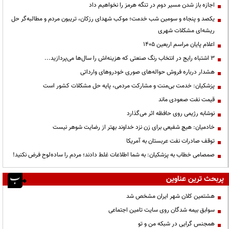
اجازه باز شدن مسیر دوم در تنگه هرمز را نخواهیم داد
یکصد و پنجاه و سومین شب خدمت؛ موکب شهدای رزکان، تریبون مردم و مطالبه‌گر حل
ریشه‌ای مشکلات شهری
اعلام پایان مراسم اربعین ۱۴۰۵
3 اشتباه رایج در انتخاب رنگ صنعتی که هزینه‌اش را سال‌ها می‌پردازید...
هشدار درباره فروش حواله‌های صوری خودروهای وارداتی
پزشکیان: خدمت بی‌منت و مشارکت مردمی، پایه حل مشکلات کشور است
قیمت نفت صعودی ماند
نوشابه رژیمی روی حافظه اثر می‌گذارد
خادمیان: هیچ شفیعی برای زن نزد خداوند بهتر از رضایت شوهر نیست
توقف صادرات نفت عربستان به آمریکا
صمصامی خطاب به پزشکیان: به شما اطلاعات غلط دادند؛ مردم را ساده‌لوح فرض نکنید!
پربحث ترین عناوین
هشتمین کلان شهر ایران مشخص شد
سوابق بیمه شدگان روی سایت تامین اجتماعی
همجنس گرایی در شبکه من و تو