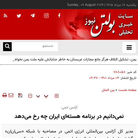
يکشنبه ۱۸ مرداد ۱۴۰۵
|
Sunday , 09 August 2026
از
و
ته
یمن: تشکیل ائتلاف هرگز مانع مجازات عربستان به خاطر جنایاتش علیه ملت یمن نخواهد شد
ن
نو
کد خبر:
۷۸۸۰۵۸
تاریخ انتشار:
۰۴ مرداد ۱۴۰۱ - ۰۹:۳۸
صفحه نخست
»
بین الملل
‍‍‍ پ
پ
آژانس اتمی:
نمی‌دانیم در برنامه هسته‌ای ایران چه رخ می‌دهد
مدیر کل آژانس بین‌المللی انرژی اتمی در مصاحبه با شبکه «سی‌‌اِن‌اِن»