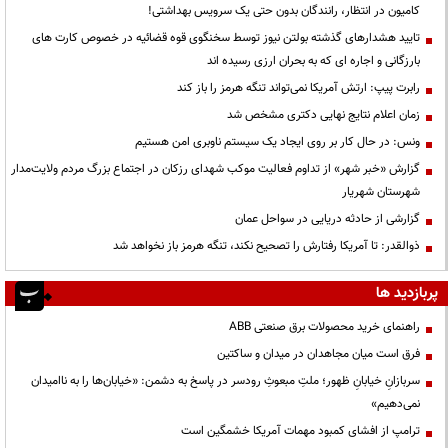
کامیون در انتظار، رانندگان بدون حتی یک سرویس بهداشتی!
تایید هشدارهای گذشته بولتن نیوز توسط سخنگوی قوه قضائیه در خصوص کارت های
بارزگانی و اجاره ای که به بحران ارزی رسیده اند
رابرت پیپ: ارتش آمریکا نمی‌تواند تنگه هرمز را باز کند
زمان اعلام نتایج نهایی دکتری مشخص شد
ونس: در حال کار بر روی ایجاد یک سیستم ناوبری امن هستیم
گزارش «خبر شهر» از تداوم فعالیت موکب شهدای رزکان در اجتماع بزرگ مردم ولایت‌مدار
شهرستان شهریار
گزارشی از حادثه دریایی در سواحل عمان
ذوالقدر: تا آمریکا رفتارش را تصحیح نکند، تنگه هرمز باز نخواهد شد
پربازدید ها
راهنمای خرید محصولات برق صنعتی ABB
فرق است میان مجاهدان در میدان و ساکتین
سربازانِ خیابانِ ظهور؛ ملتِ مبعوثِ رودسر در پاسخ به دشمن: «خیابان‌ها را به ناامیدان
نمی‌دهیم»
ترامپ از افشای کمبود مهمات آمریکا خشمگین است