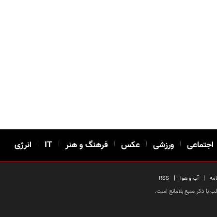
اجتماعی
|
ورزشی
|
عکس
|
فرهنگ و هنر
|
IT
|
انرژی
|
|
امه
آب و هوا
RSS
 با ذکر منبع بلامانع است.