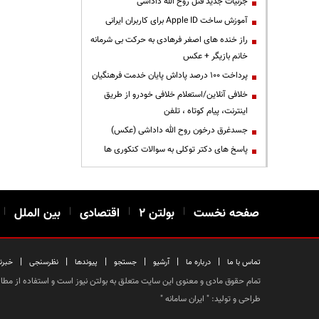
جزئیات جدید قتل روح الله داداشی
آموزش ساخت Apple ID برای کاربران ایرانی
راز خنده های اصغر فرهادی به حرکت بی شرمانه
خانم بازیگر + عکس
پرداخت ۱۰۰ درصد پاداش پایان خدمت فرهنگیان
خلافی آنلاین/استعلام خلافی خودرو از طریق
اینترنت، پیام کوتاه ، تلفن
جسدغرق درخون روح الله داداشی (عکس)
پاسخ های دکتر توکلی به سوالات کنکوری ها
صفحه نخست
|
بولتن ۲
|
اقتصادی
|
بین الملل
|
|
|
|
|
|
|
تماس با ما
درباره ما
آرشیو
جستجو
پیوندها
نظرسنجی
خبرن
تمام حقوق مادی و معنوی این سایت متعلق به بولتن نیوز است و استفاده از مطالب
طراحی و تولید: "
ایران سامانه
"