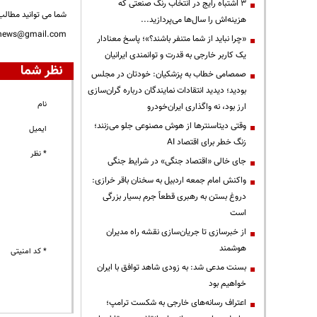
3 اشتباه رایج در انتخاب رنگ صنعتی که
شما می توانید مطالب 
هزینه‌اش را سال‌ها می‌پردازید...
nnews@gmail.com
«چرا نباید از شما متنفر باشند؟»؛ پاسخ معنادار
یک کاربر خارجی به قدرت و توانمندی ایرانیان
نظر شما
صمصامی خطاب به پزشکیان: خودتان در مجلس
بودید؛ دیدید انتقادات نمایندگان درباره گران‌سازی
نام
ارز بود، نه واگذاری ایران‌خودرو
وقتی دیتاسنترها از هوش مصنوعی جلو می‌زنند؛
ایمیل
زنگ خطر برای اقتصاد AI
* نظر
جای خالی «اقتصاد جنگی» در شرایط جنگی
واکنش امام جمعه اردبیل به سخنان باقر خرازی:
دروغ بستن به رهبری قطعاً جرم بسیار بزرگی
است
از خبرسازی تا جریان‌سازی نقشه راه مدیران
هوشمند
* کد امنیتی
بسنت مدعی شد: به زودی شاهد توافق با ایران
خواهیم بود
اعتراف رسانه‌های خارجی به شکست ترامپ؛