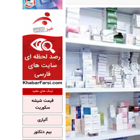
لینک های مفید
قیمت شیشه
سکوریت
آلپاری
بیم دتکتور