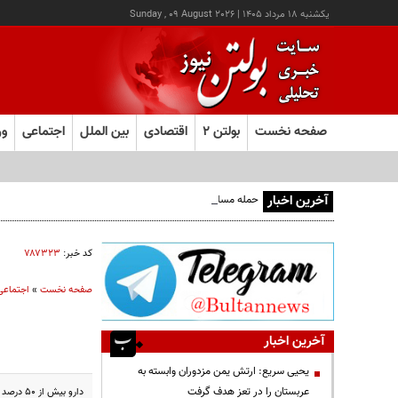
يکشنبه ۱۸ مرداد ۱۴۰۵
|
Sunday , 09 August 2026
صفحه نخست
بولتن ۲
اقتصادی
بین الملل
اجتماعی
ور
آخرین اخبار
حمله مسلحانه به قهوه‌خانه‌ای در زاهدان؛ ۲ نفر جان باختند
کد خبر:
۷۸۷۳۲۳
صفحه نخست
»
اجتماعی
آخرین اخبار
یحیی سریع: ارتش یمن مزدوران وابسته به
عربستان را در تعز هدف گرفت
دارو بیش از ۵۰ درصد گران شده و بسیاری از داروخانه‌ها نمی‌توانند در نبود پول، داروی مرکز خود را تامین کنند.