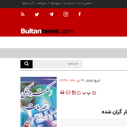
تماس با ما
|
درباره ما
|
پیوندها
|
خبرنامه
|
آب و هوا
تاریخ انتشار:
۲۹ تير ۱۴۰۱ - ۱۲:۳۷
‍‍‍ پ
پ
ار گران شده