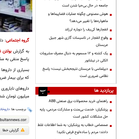
جامعه در حال بی‌حیا شدن است
هوش مصنوعی چگونه عملیات فضاپیماها و
ماهواره‌ها را تغییر می‌دهد؟
انفجارها کی‌یف را دوباره لرزاند
وقوع انفجار در تاسیسات گازی شهر جبیل
گروه اجتماعی
: دارو بیش از ۵۰ درصد گران ش
عربستان
به گزارش
بولتن ن
یک کشته و ۱۲ مسموم به دنبال مصرف مشروبات
پاسخ منفی به مشت
الکلی در نیشابور
دیپلماسی با عربستان نتیجه‌بخش نیست؛ پاسخ
بسیاری از داروه
نظامی ضروری است
که برای بیمار ضر
پربازدید ها
میلیون تومان شد
راهنمای خرید محصولات برق صنعتی ABB
پزشکیان: خدمت بی‌منت و مشارکت مردمی، پایه
برچسب ها:
داروخانه
حل مشکلات کشور است
صمصامی خطاب به پزشکیان: به شما اطلاعات غلط
گزارش خطا
دادند؛ مردم را ساده‌لوح فرض نکنید!