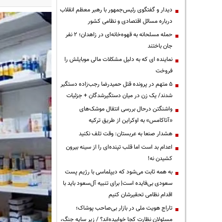
دیدار و گفتگوی رئیس‌جمهور با رهبر معظم انقلاب
درباره مسائل اقتصادی و نظامی کشور
حمله مسلحانه به قهوه‌خانه‌ای در زاهدان؛ ۲ نفر
جان باختند
نماینده ای که به دلیل مشکلات مالی موبایلش را
فروخت
۵ متهم در پرونده قتل حمیدرضا رجب‌زاده دستگیر
شدند/ یک زن در میان دستگیرشدگان + جزئیات
واشنگتن درحال بررسی انتقال موشک‌های
«آتاکامس» به اوکراین از طریق ترکیه
هشدار صنعا به عربستان: وقت تلف نکنید
اعدام بد است اما قلب تپنده‌ای را از سینه بیرون
کشیدن نه!
به همه ثابت می‌شود که دیپلماسی با رژیم پست
سعودی بی‌فایده است| برای تنبیه آل‌سعود باید با
اقدام نظامی تحقیرشان کنیم
تاراج هویت ملی در بازار بی‌صاحب پوشاک؛
مسئولان نظارت کجا خوابیده‌اند؟ / زیر سایه جنگ،