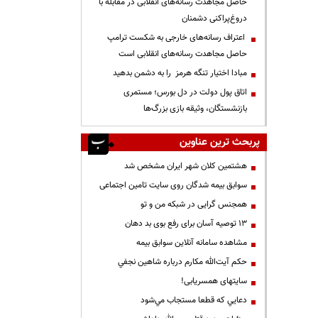
حاصل مجاهدت رسانه‌های انقلابی در مقابله با
دروغ‌پراکنی دشمنان
اعتراف رسانه‌های خارجی به شکست ترامپ
حاصل مجاهدت رسانه‌های انقلابی است
مبادا اختیار تنگه هرمز را به دشمن بدهید
اتاق پول دولت در دل بورس؛ مستمری
بازنشستگان، وثیقه بازی بزرگ‌ها
پربحث ترین عناوین
هشتمین کلان شهر ایران مشخص شد
سوابق بیمه شدگان روی سایت تامین اجتماعی
همجنس گرایی در شبکه من و تو
13 توصیه آسان برای رفع بوی بد دهان
مشاهده سامانه آنلاين سوابق بیمه
حكم آيت‌الله مكارم درباره شاهين نجفي
سایتهای همسریابی!
دعايي كه قطعا مستجاب مي‌شود