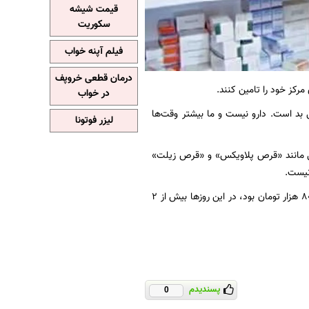
قیمت شیشه
سکوریت
فیلم آپنه خواب
درمان قطعی خروپف
در خواب
ی بد است. دارو نیست و ما بیشتر وقت‌ها
لیزر فوتونا
قی مانند «قرص پلاویکس» و «قرص زیلت»
نیست.
داروهای ناباروری بسیار گران شده است، مثلا قرص و آمپولی که برای درمان ناباروری پیش از سال ۸۰۰ هزار تومان بود، در این روزها بیش از ۲
پسندیدم
0