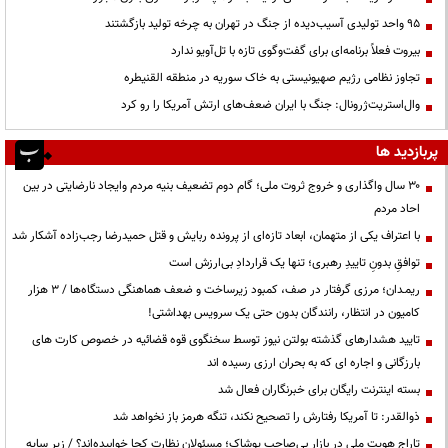
95 واحد تولیدی آسیب‌دیده از جنگ در تهران به چرخه تولید بازگشتند
بیروت فعلاً برنامه‌ای برای گفت‌وگوی تازه با تل‌آویو ندارد
تجاوز نظامی رژیم صهیونیستی به خاک سوریه در منطقه القنیطره
وال‌استریت‌ژرونال: جنگ با ایران ضعف‌های ارتش آمریکا را رو کرد
پربازدید ها
۳۰ سال واگذاری و خروج ثروت ملی؛ گام دوم تضعیف بنیه مردم وایجاد نارضایتی در بین
احاد مردم
با اعتراف یکی از متهمان، ابعاد تازه‌ای از پرونده ربایش و قتل حمیدرضا رجب‌زاده آشکار شد
توافقِ بدونِ تاییدِ رهبری؛ تنها یک قراردادِ بی‌ارزش است
ریمـدان؛ مرزی گرفتار در صف، کمبود زیرساخت و ضعف هماهنگی دستگاه‌ها / ۳ هزار
کامیون در انتظار، رانندگان بدون حتی یک سرویس بهداشتی!
تایید هشدارهای گذشته بولتن نیوز توسط سخنگوی قوه قضائیه در خصوص کارت های
بارزگانی و اجاره ای که به بحران ارزی رسیده اند
بسته اینترنت رایگان برای خبرنگاران فعال شد
ذوالقدر: تا آمریکا رفتارش را تصحیح نکند، تنگه هرمز باز نخواهد شد
تاراج هویت ملی در بازار بی‌صاحب پوشاک؛ مسئولان نظارت کجا خوابیده‌اند؟ / زیر سایه