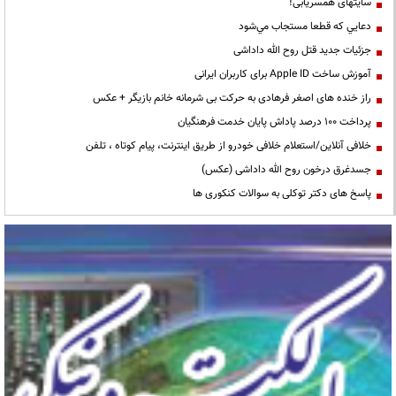
سایتهای همسریابی!
دعايي كه قطعا مستجاب مي‌شود
جزئیات جدید قتل روح الله داداشی
آموزش ساخت Apple ID برای کاربران ایرانی
راز خنده های اصغر فرهادی به حرکت بی شرمانه خانم بازیگر + عکس
پرداخت ۱۰۰ درصد پاداش پایان خدمت فرهنگیان
خلافی آنلاین/استعلام خلافی خودرو از طریق اینترنت، پیام کوتاه ، تلفن
جسدغرق درخون روح الله داداشی (عکس)
پاسخ های دکتر توکلی به سوالات کنکوری ها