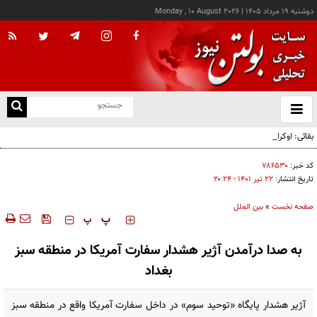
دوشنبه ۱۹ مرداد ۱۴۰۵
|
Monday , 10 August 2026
از
و
ته
بقائی: اوکراین جبران نکند، جبران می‌کنیم
ن
نو
کد خبر:
۷۸۶۵۳۰
تاریخ انتشار:
۲۲ تير ۱۴۰۱ - ۲۰:۲۴
صفحه نخست
»
بین الملل
‍‍‍ پ
پ
به صدا درآمدن آژیر هشدار سفارت آمریکا در منطقه سبز
بغداد
آژیر هشدار پایگاه «توحید سوم» در داخل سفارت آمریکا واقع در منطقه سبز