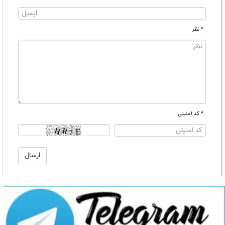
* نظر
* کد امنیتی