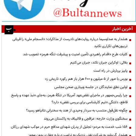
آخرین اخبار
هشدار به صداوسیما درباره روایت‌های نادرست از مذاکرات؛ «انسجام ملی» را قربانی
تریبون‌های تکراری نکنید
کلیات طرح «اقدام راهبردی تأمین امنیت و پیشرفت تنگه هرمز» تصویب شد
بقائی: اوکراین جبران نکند، جبران می‌کنیم
پاییز پربارش در راه است
بورس با عبور از ۵ میلیون و ۶۰۰ هزار باز هم رکورد تاریخی زد
اولین نطق نمایندگان در جلسه وبیناری صحن مجلس
چرا رئیس‌جمهور در ماجرای نقض‌عهد آمریکا در تنگهٔ هرمز، به‌جای «نبذ عهد» و پاسخ
قاطع، دلتنگیِ «تیم کارشناسی برای بررسی نقض» دارد؟
چگونه نقل‌قول منتسب به سردار وحیدی از هند به سخنرانی نتانیاهو رسید؟
سخنگوی وزارت خارجه: عراقچی و قالیباف به پاکستان می‌روند
۱۵۶ شب خدمت به مردم؛ تجلیل از پدران شهدای مدافع حرم در موکب شهدای رزکان
هشدار گرینلند به شرکت نفتی نزدیک به ترامپ درباره حفاری بدون مجوز