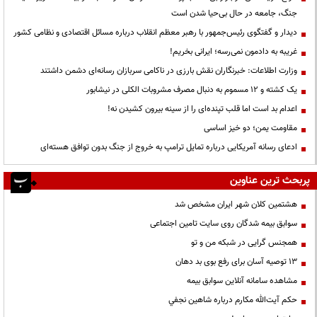
جنگ، جامعه در حال بی‌حیا شدن است
دیدار و گفتگوی رئیس‌جمهور با رهبر معظم انقلاب درباره مسائل اقتصادی و نظامی کشور
غریبه به دادمون نمی‌رسه؛ ایرانی بخریم!
وزارت اطلاعات: خبرنگاران نقش بارزی در ناکامی سربازان رسانه‌ای دشمن داشتند
یک کشته و ۱۲ مسموم به دنبال مصرف مشروبات الکلی در نیشابور
اعدام بد است اما قلب تپنده‌ای را از سینه بیرون کشیدن نه!
مقاومت یمن؛ دو خیز اساسی
ادعای رسانه آمریکایی درباره تمایل ترامپ به خروج از جنگ بدون توافق هسته‌ای
پربحث ترین عناوین
هشتمین کلان شهر ایران مشخص شد
سوابق بیمه شدگان روی سایت تامین اجتماعی
همجنس گرایی در شبکه من و تو
13 توصیه آسان برای رفع بوی بد دهان
مشاهده سامانه آنلاين سوابق بیمه
حكم آيت‌الله مكارم درباره شاهين نجفي