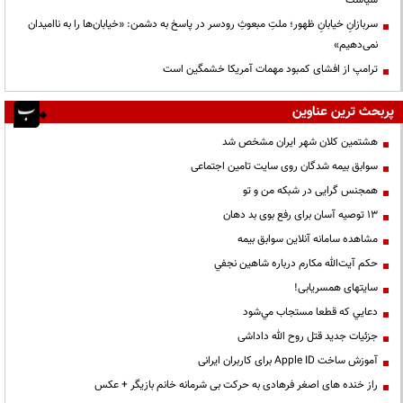
سیاست
سربازانِ خیابانِ ظهور؛ ملتِ مبعوثِ رودسر در پاسخ به دشمن: «خیابان‌ها را به ناامیدان
نمی‌دهیم»
ترامپ از افشای کمبود مهمات آمریکا خشمگین است
پربحث ترین عناوین
هشتمین کلان شهر ایران مشخص شد
سوابق بیمه شدگان روی سایت تامین اجتماعی
همجنس گرایی در شبکه من و تو
13 توصیه آسان برای رفع بوی بد دهان
مشاهده سامانه آنلاين سوابق بیمه
حكم آيت‌الله مكارم درباره شاهين نجفي
سایتهای همسریابی!
دعايي كه قطعا مستجاب مي‌شود
جزئیات جدید قتل روح الله داداشی
آموزش ساخت Apple ID برای کاربران ایرانی
راز خنده های اصغر فرهادی به حرکت بی شرمانه خانم بازیگر + عکس