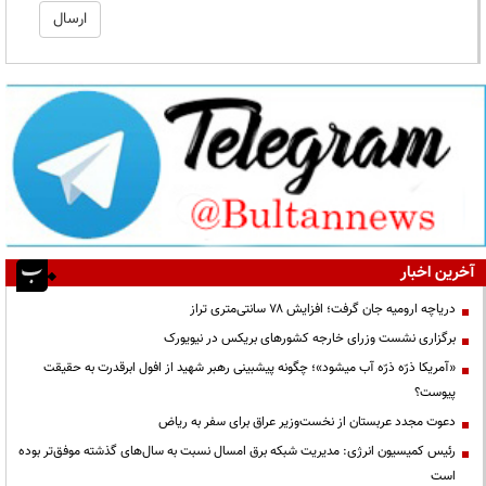
آخرین اخبار
دریاچه ارومیه جان گرفت؛ افزایش ۷۸ سانتی‌متری تراز
برگزاری نشست وزرای خارجه کشورهای بریکس در نیویورک
«آمریکا ذرّه ذرّه آب میشود»؛ چگونه پیشبینی رهبر شهید از افول ابرقدرت به حقیقت
پیوست؟
دعوت مجدد عربستان از نخست‌وزیر عراق برای سفر به ریاض
رئیس کمیسیون انرژی: مدیریت شبکه برق امسال نسبت به سال‌های گذشته موفق‌تر بوده
است