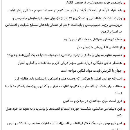
راهنمای خرید محصولات برق صنعتی ABB
باید افراد کارآمدتر را به کار گرفت/ کاری می کنیم در معیشت مردم مشکلی پیش نیاید
وزارت اطلاعات: شناسایی و دستگیری ۲۱ نفر از مزدوران مرتبط با سازمان جاسوسی و
تروریستی رژیم صهیونیستی و بازداشت ۴ نفر از اعضای باندهای مسلح شرارت و اغتشاش
در استان کرمان
حمله نیروهای اسرائیلی به خبرنگار پرس‌تی‌وی
از التماس تا فروپاشی هژمونی دلار
تقسیم غنایم مدیران یا دفاع از تولید؛ پشت‌پرده درخواست توقف یک آیین‌نامه چه بود؟
هشدار حاجی دلیگانی درباره تغییر سهم دریای خزر و مخالفت با واگذاری امتیاز
جهان با افزایش قیمت مواد غذایی مواجه است
آیت‌الله جوادی آملی: با هرکس که وحدت ملی و اسلامی را بشکند، باید مقابله کرد
مطالبه برای شکستن انحصار پیمانکاری؛ نظارت دقیق بر واگذاری پروژه‌ها، راهکار مقابله با
فساد
فرق است میان مجاهدان در میدان و ساکتین
این دیپلماسی نمایشی، شکست خورده است/واقعیت‌ها را بپذیرید و به تعهدات خود عمل
کنید
امیر دبیری‌مهر در سوگ دکتر ابوالقاسم قاسم‌زاده؛ از خاطرات صداوسیما تا کلاس درس