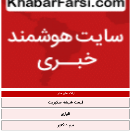
لینک های مفید
قیمت شیشه سکوریت
آلپاری
بیم دتکتور