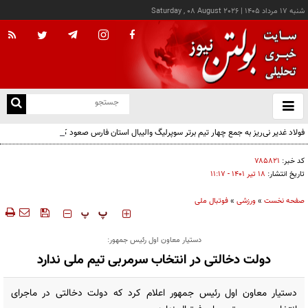
شنبه ۱۷ مرداد ۱۴۰۵
|
Saturday , 08 August 2026
از
و
ته
فولاد غدیر نی‌ریز به جمع چهار تیم برتر سوپرلیگ والیبال استان فارس صعود کرد
ن
نو
کد خبر:
۷۸۵۸۲۱
تاریخ انتشار:
۱۸ تير ۱۴۰۱ - ۱۱:۱۷
صفحه نخست
»
ورزشی
»
فوتبال ملی
‍‍‍ پ
پ
دستیار معاون اول رئیس جمهور:
دولت دخالتی در انتخاب سرمربی تیم ملی ندارد
دستیار معاون اول رئیس جمهور اعلام کرد که دولت دخالتی در ماجرای