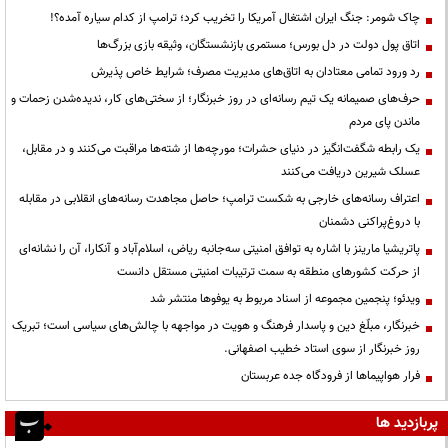
چاک شومر: جنگ ایران اشتغال آمریکا را تخریب کرد؛ ترامپ از کدام سیاره آمده؟!
اتاق پول دولت در دل بورس؛ مستمری بازنشستگان، وثیقه بازی بزرگ‌ها
رد ورود تمامی معتادان به اتاق‌های مدیریت مصرف؛ شرایط خاص پذیرش
حرف‌های صمیمانه یک تیم رسانه‌ای در روز خبرنگار؛ از سختی‌های کار، ندیده‌شدن زحمات و
ماندن پای مردم
یک رابطه شگفت‌انگیز در دنیای حشرات؛ مورچه‌ها از شته‌ها مراقبت می‌کنند و در مقابل،
عسلک شیرین دریافت می‌کنند
اعتراف رسانه‌های خارجی به شکست ترامپ؛ حاصل مجاهدت رسانه‌های انقلابی در مقابله
با دروغ‌پراکنی دشمنان
پاتریشیا مارینز با اشاره به توافق امنیتی سه‌جانبه ریاض، اسلام‌آباد و آنکارا، آن را نشانه‌ای
از حرکت کشورهای منطقه به سمت ترتیبات امنیتی مستقل دانست
ویدئو؛ پنجمین مجموعه از اسناد مربوط به یوفوها منتشر شد
خبرنگار، مبلّغ دین و پاسدار فرهنگ و هویت در مواجهه با چالش‌های سیاسی است؛ تبریک
روز خبرنگار از سوی استاد خطیب اصفهانی.
فرار هواپیماها از فرودگاه جده عربستان
پربازدید ها