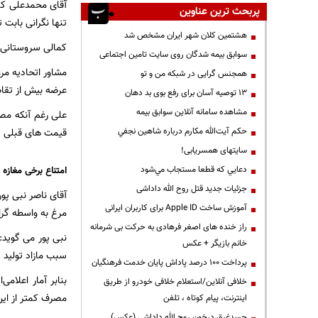
آقای محمدعلی کما
پربحث ترین عناوین
تنها نگرانی بابت 
هشتمین کلان شهر ایران مشخص شد
کمالی سروستانی م
سوابق بیمه شدگان روی سایت تامین اجتماعی
همجنس گرایی در شبکه من و تو
عرضه بیش از تقا
13 توصیه آسان برای رفع بوی بد دهان
مشاهده سامانه آنلاين سوابق بیمه
حكم آيت‌الله مكارم درباره شاهين نجفي
قیمت های قبلی تش
سایتهای همسریابی!
دعايي كه قطعا مستجاب مي‌شود
امتناع برخی مغازه
جزئیات جدید قتل روح الله داداشی
آقای ناصر نبی پو
آموزش ساخت Apple ID برای کاربران ایرانی
مرغ به واسطه گران
راز خنده های اصغر فرهادی به حرکت بی شرمانه
نبی پور می گوید
خانم بازیگر + عکس
سبب مازاد تولید ۵ هزار تومان کمتر از نرخ مصوب است.
پرداخت ۱۰۰ درصد پاداش پایان خدمت فرهنگیان
خلافی آنلاین/استعلام خلافی خودرو از طریق
مصرف کمتر از ای
اینترنت، پیام کوتاه ، تلفن
جسدغرق درخون روح الله داداشی (عکس)