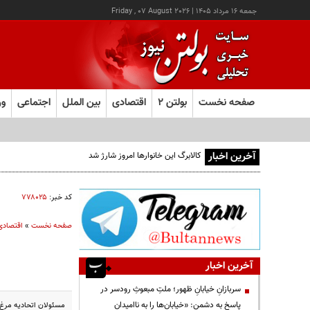
جمعه ۱۶ مرداد ۱۴۰۵
|
Friday , 07 August 2026
صفحه نخست
بولتن ۲
اقتصادی
بین الملل
اجتماعی
ور
آخرین اخبار
کد خبر:
۷۷۸۰۲۵
صفحه نخست
»
اقتصادی
آخرین اخبار
سربازانِ خیابانِ ظهور؛ ملتِ مبعوثِ رودسر در
پاسخ به دشمن: «خیابان‌ها را به ناامیدان
مسئولان اتحادیه مرغ تخم گذار از عرضه ۴۰۰ تن تخم 