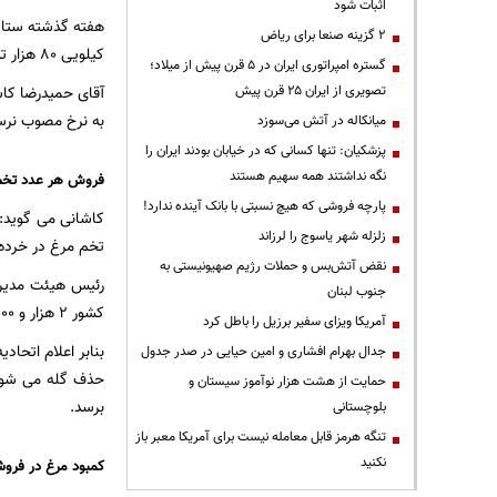
اثبات شود
۲ گزینه صنعا برای ریاض
کیلویی ۸۰ هزار تومان اعلام کرد.
گستره امپراتوری ایران در ۵ قرن پیش از میلاد؛
تصویری از ایران ۲۵ قرن پیش
آقای حمیدرضا کاش
به نرخ مصوب نرس
میانکاله در آتش می‌سوزد
پزشکیان: تنها کسانی که در خیابان بودند ایران را
نگه نداشتند همه سهیم هستند
فروش هر عدد تخم مرغ به قیمت ۳
پارچه فروشی که هیچ نسبتی با بانک آینده ندارد!
زلزله شهر یاسوج را لرزاند
تخم مرغ در خرده فروشی ها باید
نقض آتش‌بس و حملات رژیم صهیونیستی به
جنوب لبنان
کشور ۲ هزار و ۶۰۰ تا ۲ هزار و ۷۰۰ تن است.
آمریکا ویزای سفیر برزیل را باطل کرد
جدال بهرام افشاری و امین حیایی در صدر جدول
حذف گله می شود ک
حمایت از هشت هزار نوآموز سیستان و
برسد.
بلوچستانی
تنگه هرمز قابل معامله نیست برای آمریکا معبر باز
نکنید
کمبود مرغ در فروشگ