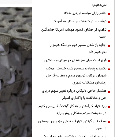
نمی‌دهیم»
اعلام پایان مراسم اربعین ۱۴۰۵
توقف صادرات نفت عربستان به آمریکا
ترامپ از افشای کمبود مهمات آمریکا خشمگین
است
اجازه باز شدن مسیر دوم در تنگه هرمز را
نخواهیم داد
فرق است میان مجاهدان در میدان و ساکتین
یکصد و پنجاه و سومین شب خدمت؛ موکب
شهدای رزکان، تریبون مردم و مطالبه‌گر حل
ریشه‌ای مشکلات شهری
هشدار حاجی دلیگانی درباره تغییر سهم دریای
خزر و مخالفت با واگذاری امتیاز
باید افراد کارآمدتر را به کار گرفت/ کاری می کنیم
در معیشت مردم مشکلی پیش نیاید
هدف قرار گرفتن اتاق‌ فرماندهی مزدوران عربستان
در یمن
این دیپلماسی نمایشی، شکست خورده است/