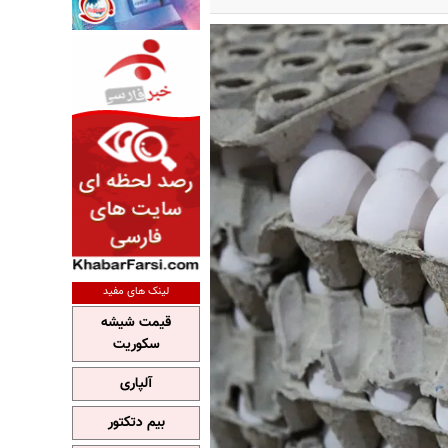
لینک های مفید
قیمت شیشه
سکوریت
آلپاری
بیم دتکتور