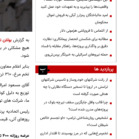
واقعیت‌ها را بپذیرید و به تعهدات خود عمل کنید
امید مالباختگان رمزارز آبکی به فروش اموال
محکومان
از التماس تا فروپاشی هژمونی دلار
مطالبه برای شکستن انحصار پیمانکاری؛ نظارت
به گزارش
بولتن ن
دقیق بر واگذاری پروژه‌ها، راهکار مقابله با فساد
هیچ مشکلی در بحث
حمله نیروهای اسرائیلی به خبرنگار پرس‌تی‌وی
شود.
پربازدید ها
تخم مرغ، ۳۱۰ تن گوشت قرمز و ۶۰ تن شکر توزیع می شود.
از رانت‌ شرکتهای خودروساز و تاسیس شرکتهای
آقای مسعود امرا
تراستی در اروپا تا تسخیر دستگاه نظارتی با چه
توزیع به دلیل کو
هدفی صورت گرفته است
ما، شرکت های تول
چرا قالب وافل جایگزین سقف تیرچه بلوک در
پروژه‌های مدرن شده است؟
رئیس اتحادیه پرن
تشخیص روان‌شناختی ترامپ: «او تجسم خالص
روزهای آتی، قیم
شیطان است!»
تخم‌مرغ‌هایی که در مرز پوسیدند تا اقتدار اداری
عرضه روزانه ۴۰۰ تن تخم مرغ مازاد بر نیاز کشور