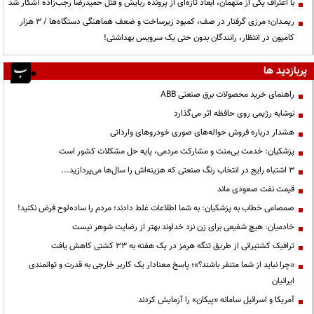
با اعتراف یکی از متهمان، ابعاد تازه‌ای از پرونده ربایش و قتل حمیدرضا رجب‌زاده آشکار شد
ریمـدان؛ مرزی گرفتار در صف، کمبود زیرساخت و ضعف هماهنگی دستگاه‌ها / ۳ هزار
کامیون در انتظار، رانندگان بدون حتی یک سرویس بهداشتی!
پربازدید ها
راهنمای خرید محصولات برق صنعتی ABB
نوشابه رژیمی روی حافظه اثر می‌گذارد
هشدار درباره فروش حواله‌های صوری خودروهای وارداتی
پزشکیان: خدمت بی‌منت و مشارکت مردمی، پایه حل مشکلات کشور است
3 اشتباه رایج در انتخاب رنگ صنعتی که هزینه‌اش را سال‌ها می‌پردازید...
قیمت نفت صعودی ماند
صمصامی خطاب به پزشکیان: به شما اطلاعات غلط دادند؛ مردم را ساده‌لوح فرض نکنید!
خادمیان: هیچ شفیعی برای زن نزد خداوند بهتر از رضایت شوهر نیست
ترافیک کشتیرانی از طریق تنگه هرمز در یک هفته به ۳۳ کشتی کاهش یافت
«چرا نباید از شما متنفر باشند؟»؛ پاسخ معنادار یک کاربر خارجی به قدرت و توانمندی
ایرانیان
آمریکا و اسرائیل سامانه «پیکان» را آزمایش کردند