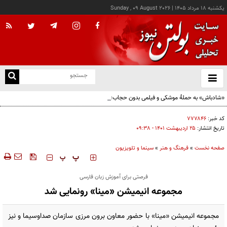
يکشنبه ۱۸ مرداد ۱۴۰۵
|
Sunday , 09 August 2026
از
و
ته
«شادباش» به حملۀ موشکی و فیلمی بدون حجاب؛ روایت تناقض‌های محسن قرایی
ن
نو
کد خبر:
۷۷۷۸۴۶
تاریخ انتشار:
۲۵ ارديبهشت ۱۴۰۱ - ۰۹:۳۸
صفحه نخست
»
فرهنگ و هنر
»
سینما و تلویزیون
‍‍‍ پ
پ
فرصتی برای آموزش زبان فارسی
مجموعه انیمیشن «مینا» رونمایی شد
مجموعه انیمیشن «مینا» با حضور معاون برون مرزی سازمان صداوسیما و نیز