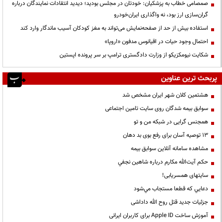
صمصامی خطاب به پزشکیان: خودتان در مجلس بودید؛ دیدید انتقادات نمایندگان درباره
گران‌سازی ارز بود، نه واگذاری ایران‌خودرو
استفاده بیش از حد از صفحه‌نمایش می‌تواند به مغز کودکان آسیب ماندگار وارد کند
احتمال وجود حیات در اقیانوس مدفون «اروپا»
شکایت نیومکزیکو از وزارت دادگستری ترامپ بر سر پرونده اپستین
پربحث ترین عناوین
هشتمین کلان شهر ایران مشخص شد
سوابق بیمه شدگان روی سایت تامین اجتماعی
همجنس گرایی در شبکه من و تو
13 توصیه آسان برای رفع بوی بد دهان
مشاهده سامانه آنلاين سوابق بیمه
حكم آيت‌الله مكارم درباره شاهين نجفي
سایتهای همسریابی!
دعايي كه قطعا مستجاب مي‌شود
جزئیات جدید قتل روح الله داداشی
آموزش ساخت Apple ID برای کاربران ایرانی