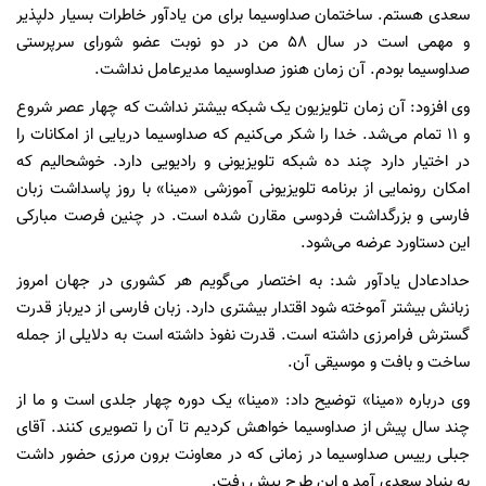
سعدی هستم. ساختمان صداوسیما برای من یادآور خاطرات بسیار دلپذیر
و مهمی است در سال ۵۸ من در دو نوبت عضو شورای سرپرستی
صداوسیما بودم. آن زمان هنوز صداوسیما مدیرعامل نداشت.
وی افزود: آن زمان تلویزیون یک شبکه بیشتر نداشت که چهار عصر شروع
و ۱۱ تمام می‌شد. خدا را شکر می‌کنیم که صداوسیما دریایی از امکانات را
در اختیار دارد چند ده شبکه تلویزیونی و رادیویی دارد. خوشحالیم که
امکان رونمایی از برنامه تلویزیونی آموزشی «مینا» با روز پاسداشت زبان
فارسی و بزرگداشت فردوسی مقارن شده است. در چنین فرصت مبارکی
این دستاورد عرضه می‌شود.
حدادعادل یادآور شد: به اختصار می‌گویم هر کشوری در جهان امروز
زبانش بیشتر آموخته شود اقتدار بیشتری دارد. زبان فارسی از دیرباز قدرت
گسترش فرامرزی داشته است. قدرت نفوذ داشته است به دلایلی از جمله
ساخت و بافت و موسیقی آن.
وی درباره «مینا» توضیح داد: «مینا» یک دوره چهار جلدی است و ما از
چند سال پیش از صداوسیما خواهش کردیم تا آن را تصویری کنند. آقای
جبلی رییس صداوسیما در زمانی که در معاونت برون مرزی حضور داشت
به بنیاد سعدی آمد و این طرح پیش رفت.