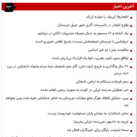
آخرین اخبار
انفجارها کی‌یف را دوباره لرزاند
وقوع انفجار در تاسیسات گازی شهر جبیل عربستان
یک کشته و ۱۲ مسموم به دنبال مصرف مشروبات الکلی در نیشابور
دیپلماسی با عربستان نتیجه‌بخش نیست؛ پاسخ نظامی ضروری است
مقاومت یمن؛ دو خیز اساسی
توافقِ بدونِ تاییدِ رهبری؛ تنها یک قراردادِ بی‌ارزش است
۳۰ سال واگذاری و خروج ثروت ملی؛ گام دوم تضعیف بنیه مردم وایجاد نارضایتی در بین
احاد مردم
سفر فرمانده سنتکام به اراضی اشغالی
خبر تعطیلی مدرسه ایرانی در کویت به صورت رسمی اعلام نشده
یمن: تشکیل ائتلاف هرگز مانع مجازات عربستان به خاطر جنایاتش علیه ملت یمن نخواهد
شد
نشان استاندارد به معنای پایان مسئولیت خودروساز نیست
غریبه به دادمون نمی‌رسه؛ ایرانی بخریم!
بسته اینترنت رایگان برای خبرنگاران فعال شد