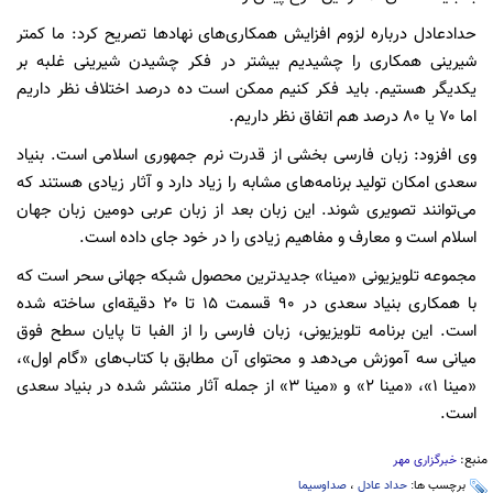
حدادعادل درباره لزوم افزایش همکاری‌های نهادها تصریح کرد: ما کمتر
شیرینی همکاری را چشیدیم بیشتر در فکر چشیدن شیرینی غلبه بر
یکدیگر هستیم. باید فکر کنیم ممکن است ده درصد اختلاف نظر داریم
اما ۷۰ یا ۸۰ درصد هم اتفاق نظر داریم.
وی افزود: زبان فارسی بخشی از قدرت نرم جمهوری اسلامی است. بنیاد
سعدی امکان تولید برنامه‌های مشابه را زیاد دارد و آثار زیادی هستند که
می‌توانند تصویری شوند. این زبان بعد از زبان عربی دومین زبان جهان
اسلام است و معارف و مفاهیم زیادی را در خود جای داده است.
مجموعه تلویزیونی «مینا» جدیدترین محصول شبکه جهانی سحر است که
با همکاری بنیاد سعدی در ۹۰ قسمت ۱۵ تا ۲۰ دقیقه‌ای ساخته شده
است. این برنامه تلویزیونی، زبان فارسی را از الفبا تا پایان سطح فوق
میانی سه آموزش می‌دهد و محتوای آن مطابق با کتاب‌های «گام اول»،
«مینا ۱»، «مینا ۲» و «مینا ۳» از جمله آثار منتشر شده در بنیاد سعدی
است.
منبع:
خبرگزاری مهر
برچسب ها:
حداد عادل
،
صداوسیما