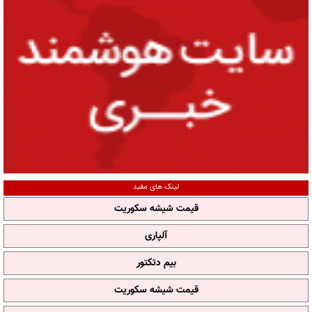
لینک های مفید
قیمت شیشه سکوریت
آلپاری
بیم دتکتور
قیمت شیشه سکوریت