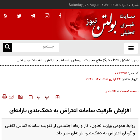
شنبه ۱۷ مرداد ۱۴۰۵
|
Saturday , 08 August 2026
از
و
ته
یمن: تشکیل ائتلاف هرگز مانع مجازات عربستان به خاطر جنایاتش علیه ملت یمن نخواهد شد
ن
نو
کد خبر:
۷۷۷۷۹۵
تاریخ انتشار:
۲۴ ارديبهشت ۱۴۰۱ - ۱۹:۴۱
صفحه نخست
»
اقتصادی
‍‍‍ پ
پ
افزایش ظرفیت سامانه اعتراض به دهک‌بندی یارانه‌ای
روابط عمومی وزارت تعاون، کار و رفاه اجتماعی از تقویت سامانه تماس تلفنی
و گویای اعتراض به دهک‌بندی یارانه‌ای خبر داد.