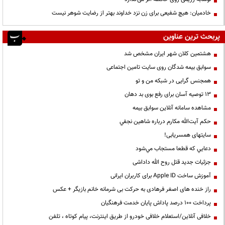
خادمیان: هیچ شفیعی برای زن نزد خداوند بهتر از رضایت شوهر نیست
پربحث ترین عناوین
هشتمین کلان شهر ایران مشخص شد
سوابق بیمه شدگان روی سایت تامین اجتماعی
همجنس گرایی در شبکه من و تو
13 توصیه آسان برای رفع بوی بد دهان
مشاهده سامانه آنلاين سوابق بیمه
حكم آيت‌الله مكارم درباره شاهين نجفي
سایتهای همسریابی!
دعايي كه قطعا مستجاب مي‌شود
جزئیات جدید قتل روح الله داداشی
آموزش ساخت Apple ID برای کاربران ایرانی
راز خنده های اصغر فرهادی به حرکت بی شرمانه خانم بازیگر + عکس
پرداخت ۱۰۰ درصد پاداش پایان خدمت فرهنگیان
خلافی آنلاین/استعلام خلافی خودرو از طریق اینترنت، پیام کوتاه ، تلفن