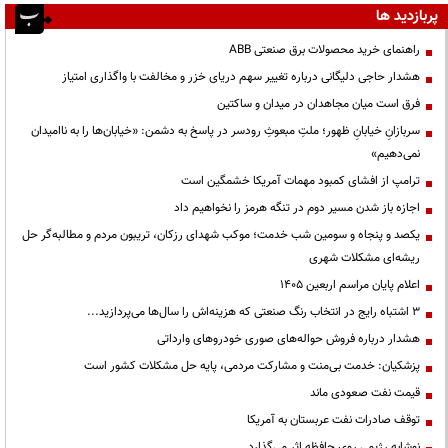
پربازدید ها
راهنمای خرید محصولات برق صنعتی ABB
هشدار حاجی دلیگانی درباره تغییر سهم دریای خزر و مخالفت با واگذاری امتیاز
فرق است میان مجاهدان در میدان و ساکتین
سربازانِ خیابانِ ظهور؛ ملتِ مبعوثِ رودسر در پاسخ به دشمن: «خیابان‌ها را به ناامیدان
نمی‌دهیم»
ترامپ از افشای کمبود مهمات آمریکا خشمگین است
اجازه باز شدن مسیر دوم در تنگه هرمز را نخواهیم داد
یکصد و پنجاه و سومین شب خدمت؛ موکب شهدای رزکان، تریبون مردم و مطالبه‌گر حل
ریشه‌ای مشکلات شهری
اعلام پایان مراسم اربعین ۱۴۰۵
3 اشتباه رایج در انتخاب رنگ صنعتی که هزینه‌اش را سال‌ها می‌پردازید...
هشدار درباره فروش حواله‌های صوری خودروهای وارداتی
پزشکیان: خدمت بی‌منت و مشارکت مردمی، پایه حل مشکلات کشور است
قیمت نفت صعودی ماند
توقف صادرات نفت عربستان به آمریکا
نوشابه رژیمی روی حافظه اثر می‌گذارد