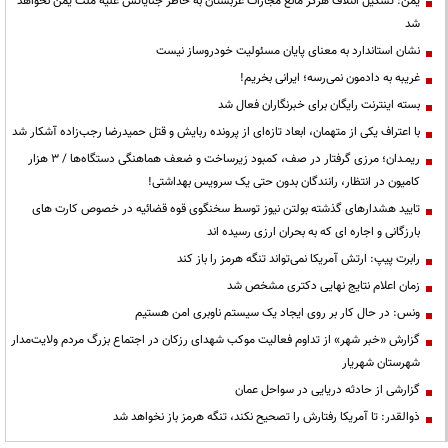
یمن: تشکیل ائتلاف هرگز مانع مجازات عربستان به خاطر جنایاتش علیه ملت یمن نخواهد
شد
نشان استاندارد به معنای پایان مسئولیت خودروساز نیست
غریبه به دادمون نمی‌رسه؛ ایرانی بخریم!
بسته اینترنت رایگان برای خبرنگاران فعال شد
با اعتراف یکی از متهمان، ابعاد تازه‌ای از پرونده ربایش و قتل حمیدرضا رجب‌زاده آشکار شد
ریمـدان؛ مرزی گرفتار در صف، کمبود زیرساخت و ضعف هماهنگی دستگاه‌ها / ۳ هزار
کامیون در انتظار، رانندگان بدون حتی یک سرویس بهداشتی!
تایید هشدارهای گذشته بولتن نیوز توسط سخنگوی قوه قضائیه در خصوص کارت های
بارزگانی و اجاره ای که به بحران ارزی رسیده اند
رابرت پیپ: ارتش آمریکا نمی‌تواند تنگه هرمز را باز کند
زمان اعلام نتایج نهایی دکتری مشخص شد
ونس: در حال کار بر روی ایجاد یک سیستم ناوبری امن هستیم
گزارش «خبر شهر» از تداوم فعالیت موکب شهدای رزکان در اجتماع بزرگ مردم ولایت‌مدار
شهرستان شهریار
گزارشی از حادثه دریایی در سواحل عمان
ذوالقدر: تا آمریکا رفتارش را تصحیح نکند، تنگه هرمز باز نخواهد شد