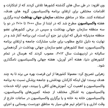
وی افزود: در طی سال های گذشته کشورها تلاش کردند که از ابتکارات و
اقدامات مختلفی برای ارتقای برنامه واکسیناسیون گروه های هدف،
استفاده کنند. مثلا در مناطق مختلف
سازمان جهانی بهداشت
ایده برگزاری
هفته
واکسیناسیون
مطرح شد که در ابتدا از سال ۲۰۰۰ تا ۲۰۱۰ در دو یا
سه منطقه سازمان جهانی بهداشت و سپس در برخی کشورهای عضو
منطقه مدیترانه شرقی که ایران نیز جزو آن است، این برنامه آغاز شد و در
نهایت به دلیل نتایج مطلوب برای جلب مشارکت جامعه و ارتقای برنامه
واکسیناسیون، عملا کشورهای عضو سازمان جهانی بهداشت در گردهمایی
سالیانه در اردیبهشت سال ۲۰۱۲، مصوب کردند که هرسال در تمام
کشورهای دنیا، هفته آخر آوریل، هفته جهانی واکسیناسیون نامگذاری
شود.
زهرایی تصریح کرد: معمولا کشورها از این فرصت بهره می برند تا به چند
هدف برسند؛ اول اینکه کارکنان بهداشتی و جامعه پزشکی نسبت به برنامه
واکسیناسیون و اهمیت آن، آموزش‌های کافی را ببینند، دوم، ارائه خدمات
واکسیناسیون به اشکال مختلف از جمله کمپین‌های واکسیناسیون،
واکسیناسیون خانه به خانه و یا برگزاری واکسیناسیون در ساعات خارج از
وقت اداری و یا اعزام تیم های سیار به مناطق دوردست روستایی و اجرای