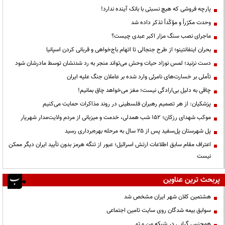
پارچه فروشی که هیچ نسبتی با بانک آینده ندارد!
وحدت مکرّراً و مؤکّداً تذکر داده شد
ماجرای نصب سنگ مزار اکبر عبدی چیست؟
بحران اینفانتینو؛ از طرح جنجالی تا اتهام باج‌خواهی و قربانی کردن اسپانیا
دست نزنید؛ لمس نوزاد حیات وحش می‌تواند منجر به رد شدنشان توسط مادرشان شود
تأملی بر خسارت‌های نامرئی وارد شده بر عاملان جنگ علیه ایران
چاقی به دلیل بی‌ارادگی نیست؛ مغز می‌خواهد چاق بمانیم!
پزشکیان: از هر تصمیم رهبران فلسطینی در روند مذاکرات حمایت می‌کنیم
موکب شهدای رزکان؛ ۱۵۲ شب همدلی، خدمت و میزبانی از مردم ولایت‌مدار شهریار
پل شهرستان پل‌سفید پس از ۲۵ سال به مرحله بهره‌برداری رسید
اعتراف مقام سابق اطلاعات ارتش اسرائیل؛ عبور از تنگه هرمز بدون تأیید ایران دیگر ممکن
نیست
پربحث ترین عناوین
هشتمین کلان شهر ایران مشخص شد
سوابق بیمه شدگان روی سایت تامین اجتماعی
همجنس گرایی در شبکه من و تو