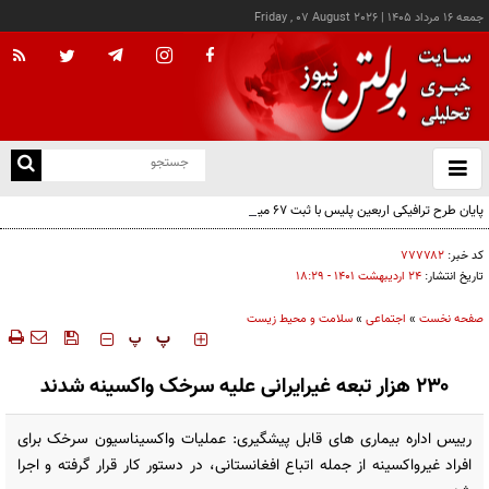
جمعه ۱۶ مرداد ۱۴۰۵
|
Friday , 07 August 2026
از
و
ته
پایان طرح ترافیکی اربعین پلیس با ثبت ۶۷ میلیون تردد
ن
نو
کد خبر:
۷۷۷۷۸۲
تاریخ انتشار:
۲۴ ارديبهشت ۱۴۰۱ - ۱۸:۲۹
صفحه نخست
»
اجتماعی
»
سلامت و محیط زیست
‍‍‍ پ
پ
۲۳۰ هزار تبعه غیرایرانی علیه سرخک واکسینه شدند
رییس اداره بیماری های قابل پیشگیری: عملیات واکسیناسیون سرخک برای
افراد غیرواکسینه از جمله اتباع افغانستانی، در دستور کار قرار گرفته و اجرا