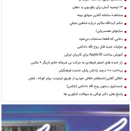
13 توصیه آسان برای رفع بوی بد دهان
مشاهده سامانه آنلاين سوابق بیمه
حكم آيت‌الله مكارم درباره شاهين نجفي
سایتهای همسریابی!
دعايي كه قطعا مستجاب مي‌شود
جزئیات جدید قتل روح الله داداشی
آموزش ساخت Apple ID برای کاربران ایرانی
راز خنده های اصغر فرهادی به حرکت بی شرمانه خانم بازیگر + عکس
پرداخت ۱۰۰ درصد پاداش پایان خدمت فرهنگیان
خلافی آنلاین/استعلام خلافی خودرو از طریق اینترنت، پیام کوتاه ، تلفن
جسدغرق درخون روح الله داداشی (عکس)
پاسخ های دکتر توکلی به سوالات کنکوری ها