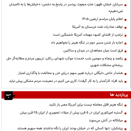
سربازانِ خیابانِ ظهور؛ ملتِ مبعوثِ رودسر در پاسخ به دشمن: «خیابان‌ها را به ناامیدان
نمی‌دهیم»
اعلام پایان مراسم اربعین ۱۴۰۵
توقف صادرات نفت عربستان به آمریکا
ترامپ از افشای کمبود مهمات آمریکا خشمگین است
اجازه باز شدن مسیر دوم در تنگه هرمز را نخواهیم داد
فرق است میان مجاهدان در میدان و ساکتین
یکصد و پنجاه و سومین شب خدمت؛ موکب شهدای رزکان، تریبون مردم و مطالبه‌گر حل
ریشه‌ای مشکلات شهری
هشدار حاجی دلیگانی درباره تغییر سهم دریای خزر و مخالفت با واگذاری امتیاز
باید افراد کارآمدتر را به کار گرفت/ کاری می کنیم در معیشت مردم مشکلی پیش نیاید
پربازدید ها
تنگه هرمز قابل معامله نیست برای آمریکا معبر باز نکنید
گستره امپراتوری ایران در ۵ قرن پیش از میلاد؛ تصویری از ایران ۲۵ قرن پیش
میانکاله در آتش می‌سوزد
پزشکیان: تنها کسانی که در خیابان بودند ایران را نگه نداشتند همه سهیم هستند