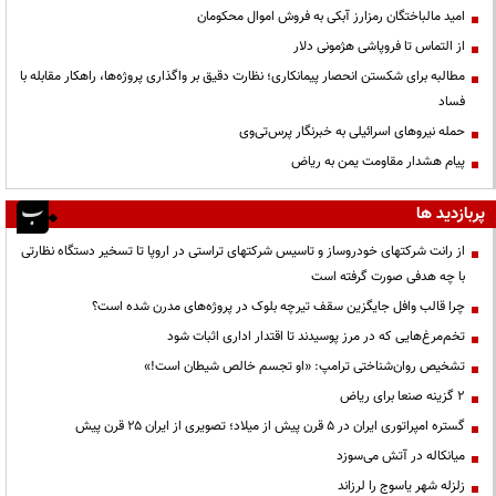
امید مالباختگان رمزارز آبکی به فروش اموال محکومان
از التماس تا فروپاشی هژمونی دلار
مطالبه برای شکستن انحصار پیمانکاری؛ نظارت دقیق بر واگذاری پروژه‌ها، راهکار مقابله با
فساد
حمله نیروهای اسرائیلی به خبرنگار پرس‌تی‌وی
پیام هشدار مقاومت یمن به ریاض
پربازدید ها
از رانت‌ شرکتهای خودروساز و تاسیس شرکتهای تراستی در اروپا تا تسخیر دستگاه نظارتی
با چه هدفی صورت گرفته است
چرا قالب وافل جایگزین سقف تیرچه بلوک در پروژه‌های مدرن شده است؟
تخم‌مرغ‌هایی که در مرز پوسیدند تا اقتدار اداری اثبات شود
تشخیص روان‌شناختی ترامپ: «او تجسم خالص شیطان است!»
۲ گزینه صنعا برای ریاض
گستره امپراتوری ایران در ۵ قرن پیش از میلاد؛ تصویری از ایران ۲۵ قرن پیش
میانکاله در آتش می‌سوزد
زلزله شهر یاسوج را لرزاند