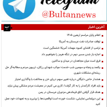
آخرین اخبار
اعلام پایان مراسم اربعین ۱۴۰۵
توقف صادرات نفت عربستان به آمریکا
ترامپ از افشای کمبود مهمات آمریکا خشمگین است
اجازه باز شدن مسیر دوم در تنگه هرمز را نخواهیم داد
فرق است میان مجاهدان در میدان و ساکتین
یکصد و پنجاه و سومین شب خدمت؛ موکب شهدای رزکان، تریبون مردم و مطالبه‌گر حل
ریشه‌ای مشکلات شهری
هشدار حاجی دلیگانی درباره تغییر سهم دریای خزر و مخالفت با واگذاری امتیاز
باید افراد کارآمدتر را به کار گرفت/ کاری می کنیم در معیشت مردم مشکلی پیش نیاید
هدف قرار گرفتن اتاق‌ فرماندهی مزدوران عربستان در یمن
این دیپلماسی نمایشی، شکست خورده است/واقعیت‌ها را بپذیرید و به تعهدات خود عمل
کنید