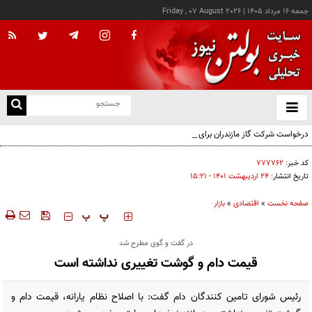
جمعه ۱۶ مرداد ۱۴۰۵
|
Friday , 07 August 2026
از
و
ته
درخواست شرکت گاز مازندران برای آمادگی مشترکان دربرابر زمستان
ن
نو
کد خبر:
۷۷۷۷۶۲
تاریخ انتشار:
۲۴ ارديبهشت ۱۴۰۱ - ۱۵:۲۱
صفحه نخست
»
اقتصادی
»
بازار
‍‍‍ پ
پ
در گفت و گوی مطرح شد
قیمت دام و گوشت تغییری نداشته است
رئیس شورای تامین کنندگان دام گفت: با اصلاح نظام یارانه، قیمت دام و