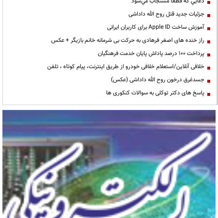
دعايي كه قطعا مستجاب مي‌شود
جزئیات جدید قتل روح الله داداشی
آموزش ساخت Apple ID برای کاربران ایرانی
راز خنده های اصغر فرهادی به حرکت بی شرمانه خانم بازیگر + عکس
پرداخت ۱۰۰ درصد پاداش پایان خدمت فرهنگیان
خلافی آنلاین/استعلام خلافی خودرو از طریق اینترنت، پیام کوتاه ، تلفن
جسدغرق درخون روح الله داداشی (عکس)
پاسخ های دکتر توکلی به سوالات کنکوری ها