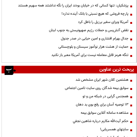
پزشکیان: تنها کسانی که در خیابان بودند ایران را نگه نداشتند همه سهیم هستند
پارچه فروشی که هیچ نسبتی با بانک آینده ندارد!
آمریکا ویزای سفیر برزیل را باطل کرد
نقض آتش‌بس و حملات رژیم صهیونیستی به جنوب لبنان
جدال بهرام افشاری و امین حیایی در صدر جدول
حمایت از هشت هزار نوآموز سیستان و بلوچستانی
تنگه هرمز قابل معامله نیست برای آمریکا معبر باز نکنید
پربحث ترین عناوین
هشتمین کلان شهر ایران مشخص شد
سوابق بیمه شدگان روی سایت تامین اجتماعی
همجنس گرایی در شبکه من و تو
13 توصیه آسان برای رفع بوی بد دهان
مشاهده سامانه آنلاين سوابق بیمه
حكم آيت‌الله مكارم درباره شاهين نجفي
سایتهای همسریابی!