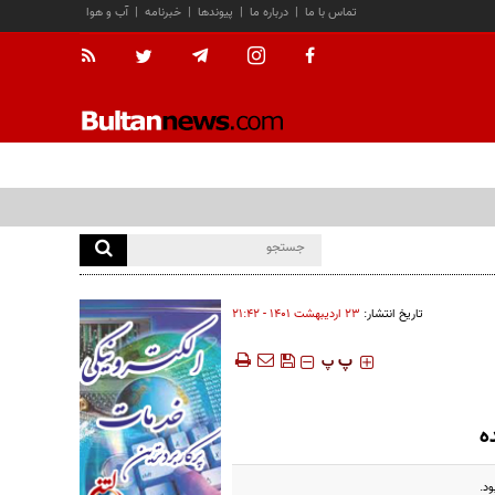
تماس با ما
|
درباره ما
|
پیوندها
|
خبرنامه
|
آب و هوا
تاریخ انتشار:
۲۳ ارديبهشت ۱۴۰۱ - ۲۱:۴۲
‍‍‍ پ
پ
ه
ود.