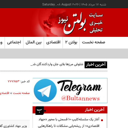
شنبه ۱۷ مرداد ۱۴۰۵
|
Saturday , 08 August 2026
صفحه نخست
بولتن ۲
اقتصادی
بین الملل
اجتماعی
ور
آخرین اخبار
شلوغی مرزها بلای جان واردکنندگان شده است
کد خبر:
۷۷۷۶۵۳
صفحه نخست
»
اقتصادی
آخرین اخبار
آغاز یک سلسله‌کلیپ ۱۰ قسمتی با محور «جهاد
اقتصادی»؛ از ریشه‌یابی مشکلات تا راهکارهایی
وزیر جهاد کشاورزی گفت