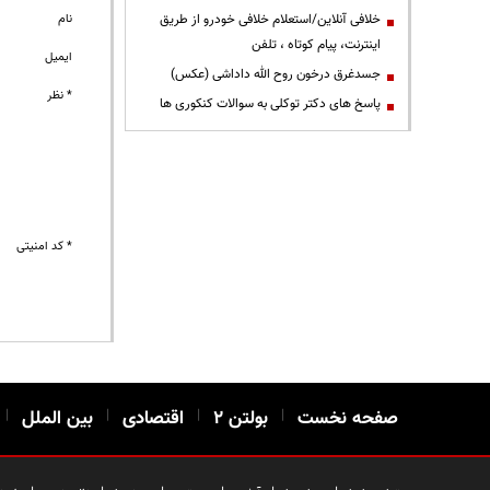
خلافی آنلاین/استعلام خلافی خودرو از طریق
نام
اینترنت، پیام کوتاه ، تلفن
ایمیل
جسدغرق درخون روح الله داداشی (عکس)
* نظر
پاسخ های دکتر توکلی به سوالات کنکوری ها
* کد امنیتی
صفحه نخست
|
بولتن ۲
|
اقتصادی
|
بین الملل
|