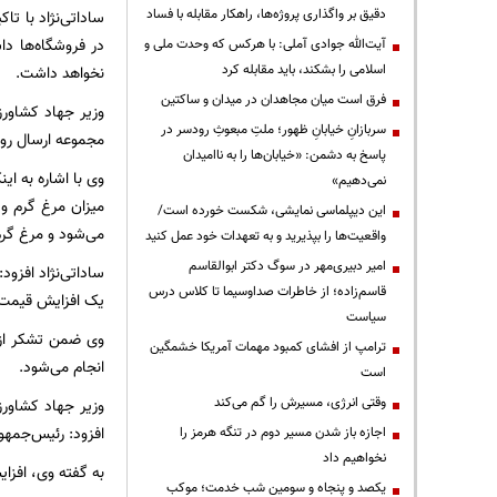
دقیق بر واگذاری پروژه‌ها، راهکار مقابله با فساد
ساداتی‌نژاد با تا
در فروشگاه‌ها دا
آیت‌الله جوادی آملی: با هرکس که وحدت ملی و
اسلامی را بشکند، باید مقابله کرد
نخواهد داشت.
فرق است میان مجاهدان در میدان و ساکتین
سربازانِ خیابانِ ظهور؛ ملتِ مبعوثِ رودسر در
مجموعه ارسال روغن داشته
پاسخ به دشمن: «خیابان‌ها را به ناامیدان
نمی‌دهیم»
این دیپلماسی نمایشی، شکست خورده است/
می‌شود و مرغ گرم 
واقعیت‌ها را بپذیرید و به تعهدات خود عمل کنید
امیر دبیری‌مهر در سوگ دکتر ابوالقاسم
ساداتی‌نژاد افزود
قاسم‌زاده؛ از خاطرات صداوسیما تا کلاس درس
یک افزایش قیمت غ
سیاست
ترامپ از افشای کمبود مهمات آمریکا خشمگین
انجام می‌شود.
است
وقتی انرژی، مسیرش را گم می‌کند
وزیر جهاد کشاورز
افزود: رئیس‌جمهور
اجازه باز شدن مسیر دوم در تنگه هرمز را
نخواهیم داد
به گفته وی، افزا
یکصد و پنجاه و سومین شب خدمت؛ موکب