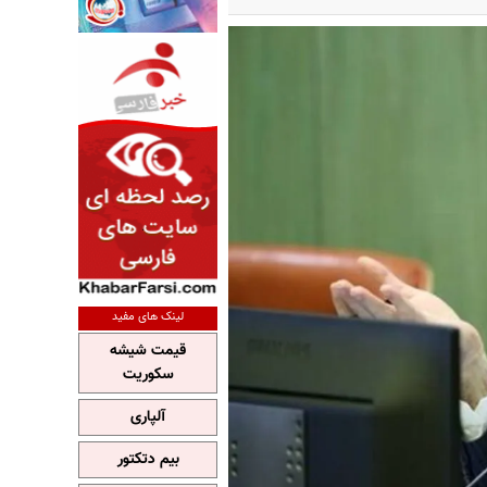
لینک های مفید
قیمت شیشه
سکوریت
آلپاری
بیم دتکتور