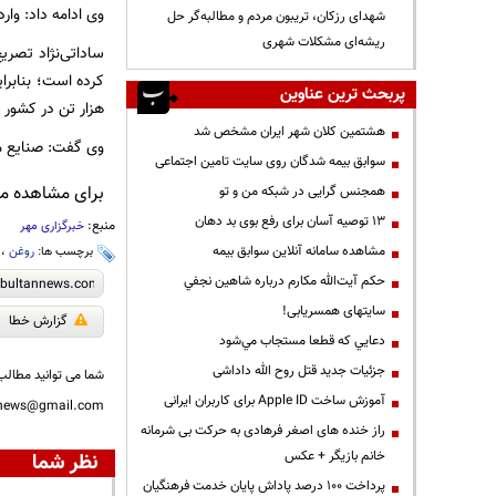
وی ادامه داد: وا
شهدای رزکان، تریبون مردم و مطالبه‌گر حل
ریشه‌ای مشکلات شهری
ساداتی‌نژاد تصری
پربحث ترین عناوین
هزار تن در کشور ا
هشتمین کلان شهر ایران مشخص شد
وی گفت: صنایع ما
سوابق بیمه شدگان روی سایت تامین اجتماعی
برای مشاهده مطا
همجنس گرایی در شبکه من و تو
13 توصیه آسان برای رفع بوی بد دهان
منبع:
خبرگزاری مهر
مشاهده سامانه آنلاين سوابق بیمه
برچسب ها:
روغن
،
حكم آيت‌الله مكارم درباره شاهين نجفي
سایتهای همسریابی!
گزارش خطا
دعايي كه قطعا مستجاب مي‌شود
جزئیات جدید قتل روح الله داداشی
شما می توانید مطالب 
آموزش ساخت Apple ID برای کاربران ایرانی
nnews@gmail.com
راز خنده های اصغر فرهادی به حرکت بی شرمانه
خانم بازیگر + عکس
نظر شما
پرداخت ۱۰۰ درصد پاداش پایان خدمت فرهنگیان