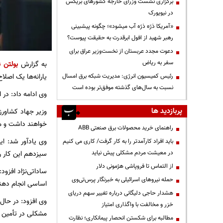
برگزاری نشست وزرای خارجه کشورهای بریکس
در نیویورک
«آمریکا ذرّه ذرّه آب میشود»؛ چگونه پیشبینی
رهبر شهید از افول ابرقدرت به حقیقت پیوست؟
دعوت مجدد عربستان از نخست‌وزیر عراق برای
سفر به ریاض
به گزارش
بولتن ن
یارانه‌ها یک اصل
رئیس کمیسیون انرژی: مدیریت شبکه برق امسال
نسبت به سال‌های گذشته موفق‌تر بوده است
وی ادامه داد: در 
پربازدید ها
وزیر جهاد کشاورز
خواهند داشت و می
راهنمای خرید محصولات برق صنعتی ABB
وی یادآور شد: ا
باید افراد کارآمدتر را به کار گرفت/ کاری می کنیم
در معیشت مردم مشکلی پیش نیاید
سیزدهم این کار را
از التماس تا فروپاشی هژمونی دلار
ساداتی‌نژاد افزود
حمله نیروهای اسرائیلی به خبرنگار پرس‌تی‌وی
اساسی انجام دهن
هشدار حاجی دلیگانی درباره تغییر سهم دریای
وی افزود: در حال
خزر و مخالفت با واگذاری امتیاز
مشکلی در تأمین کا
مطالبه برای شکستن انحصار پیمانکاری؛ نظارت