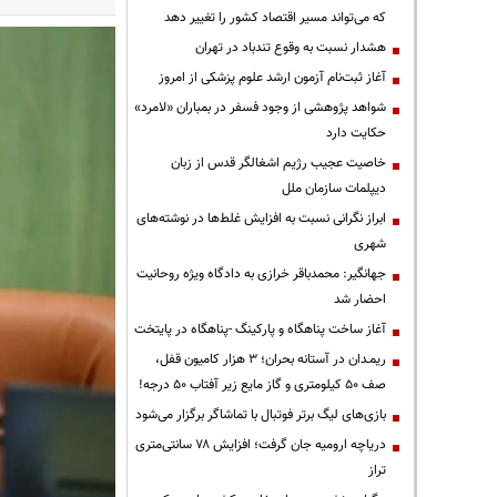
که می‌تواند مسیر اقتصاد کشور را تغییر دهد
هشدار نسبت به وقوع تندباد در تهران
آغاز ثبت‌نام آزمون ارشد علوم پزشکی از امروز
شواهد پژوهشی از وجود فسفر در بمباران «لامرد»
حکایت دارد
خاصیت عجیب رژیم اشغالگر قدس از زبان
دیپلمات سازمان ملل
ابراز نگرانی نسبت به افزایش غلط‌ها در نوشته‌های
شهری
جهانگیر: محمدباقر خرازی به دادگاه ویژه روحانیت
احضار شد
آغاز ساخت پناهگاه و پارکینگ -پناهگاه در پایتخت
ریمـدان در آستانه بحران؛ ۳ هزار کامیون قفل،
صف ۵۰ کیلومتری و گاز مایع زیر آفتاب ۵۰ درجه!
بازی‌های لیگ برتر فوتبال با تماشاگر برگزار می‌شود
دریاچه ارومیه جان گرفت؛ افزایش ۷۸ سانتی‌متری
تراز