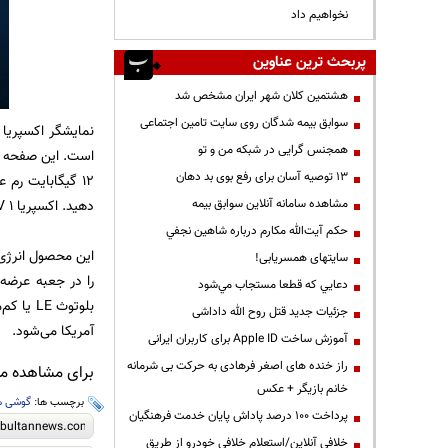
نخواهیم داد
پربحث ترین عناوین
هشتمین کلان شهر ایران مشخص شد
سوابق بیمه شدگان روی سایت تامین اجتماعی
همجنس گرایی در شبکه من و تو
13 توصیه آسان برای رفع بوی بد دهان
مشاهده سامانه آنلاين سوابق بیمه
دهید. اکسپریا 1 IV با اندروید 12 به بازار می‌آید.
حكم آيت‌الله مكارم درباره شاهين نجفي
سایتهای همسریابی!
دعايي كه قطعا مستجاب مي‌شود
جزئیات جدید قتل روح الله داداشی
آمریکا می‌شود.
آموزش ساخت Apple ID برای کاربران ایرانی
راز خنده های اصغر فرهادی به حرکت بی شرمانه
برای مشاهده مطالب IT ما را در کانال بولت
خانم بازیگر + عکس
برچسب ها:
گوشی ه
پرداخت ۱۰۰ درصد پاداش پایان خدمت فرهنگیان
خلافی آنلاین/استعلام خلافی خودرو از طریق