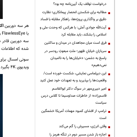
درخواست توقف یک آیین‌نامه چه بود؟
مطالبه برای شکستن انحصار پیمانکاری؛ نظارت
دقیق بر واگذاری پروژه‌ها، راهکار مقابله با فساد
هر سه دوربین
اکس
آیت‌الله جوادی آملی: با هرکس که وحدت ملی و
اسلامی را بشکند، باید مقابله کرد
فرق است میان مجاهدان در میدان و ساکتین
شده که اطلاعات لازم 
سربازانِ خیابانِ ظهور؛ ملتِ مبعوثِ رودسر در
پاسخ به دشمن: «خیابان‌ها را به ناامیدان
نمی‌دهیم»
ویدیوی 4K بگیرد، اما در صورت استفاده از HDR نرخ آن به 30 فریم بر ثانیه محدود می‌شود.
این دیپلماسی نمایشی، شکست خورده است/
واقعیت‌ها را بپذیرید و به تعهدات خود عمل کنید
امیر دبیری‌مهر در سوگ دکتر ابوالقاسم
قاسم‌زاده؛ از خاطرات صداوسیما تا کلاس درس
سیاست
ترامپ از افشای کمبود مهمات آمریکا خشمگین
است
وقتی انرژی، مسیرش را گم می‌کند
اجازه باز شدن مسیر دوم در تنگه هرمز را