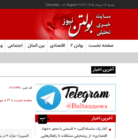
شنبه ۱۷ مرداد ۱۴۰۵
|
Saturday , 08 August 2026
صفحه نخست
بولتن ۲
اقتصادی
بین الملل
اجتماعی
ور
آخرین اخبار
اینترنت چگونه مفهوم کودکی را دگرگون کرد؟
کد خبر:
۷۷۷۴۴۸
صفحه نخست
»
IT
»
موب
آخرین اخبار
آغاز یک سلسله‌کلیپ ۱۰ قسمتی با محور «جهاد
اقتصادی»؛ از ریشه‌یابی مشکلات تا راهکارهایی
اکسپریا 1 مارک 4 در بخش دوربین تله‌فوتو با یک طراحی جدید از زوم اپتیکال پیوسته پشتیبانی می‌کند.