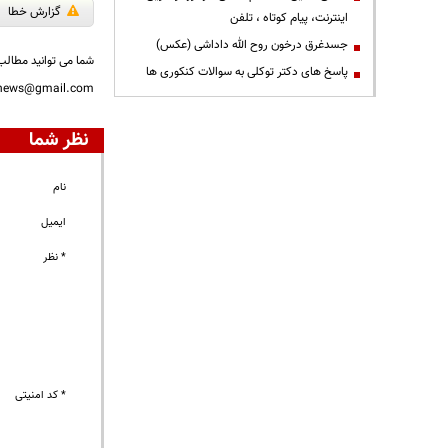
گزارش خطا
اینترنت، پیام کوتاه ، تلفن
جسدغرق درخون روح الله داداشی (عکس)
شما می توانید مطالب 
پاسخ های دکتر توکلی به سوالات کنکوری ها
nnews@gmail.com
نظر شما
نام
ایمیل
* نظر
* کد امنیتی