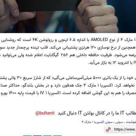
این محصول انرژی خود را از 
بلوتوث LE یا کم‌
ن IT دنبال کنید
bultanit@
وشمند
،
سونی
،
سونی اکسپریا 1 مارک 4