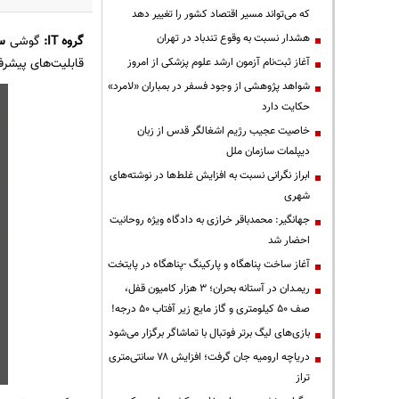
که می‌تواند مسیر اقتصاد کشور را تغییر دهد
هشدار نسبت به وقوع تندباد در تهران
گروه IT:
گوشی
سون
قابلیت‌های پیشرفته
آغاز ثبت‌نام آزمون ارشد علوم پزشکی از امروز
شواهد پژوهشی از وجود فسفر در بمباران «لامرد»
حکایت دارد
خاصیت عجیب رژیم اشغالگر قدس از زبان
دیپلمات سازمان ملل
ابراز نگرانی نسبت به افزایش غلط‌ها در نوشته‌های
شهری
جهانگیر: محمدباقر خرازی به دادگاه ویژه روحانیت
احضار شد
آغاز ساخت پناهگاه و پارکینگ -پناهگاه در پایتخت
ریمـدان در آستانه بحران؛ ۳ هزار کامیون قفل،
صف ۵۰ کیلومتری و گاز مایع زیر آفتاب ۵۰ درجه!
بازی‌های لیگ برتر فوتبال با تماشاگر برگزار می‌شود
دریاچه ارومیه جان گرفت؛ افزایش ۷۸ سانتی‌متری
تراز