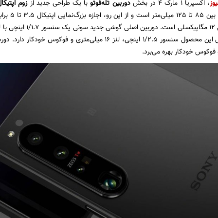
یوز
، اکسپریا 1 مارک 4 در بخش
دوربین تله‌فوتو
با یک طراحی جدید از
زوم اپتیکا
متغیر این دو
 فوکوس خودکار بهره می‌برد.