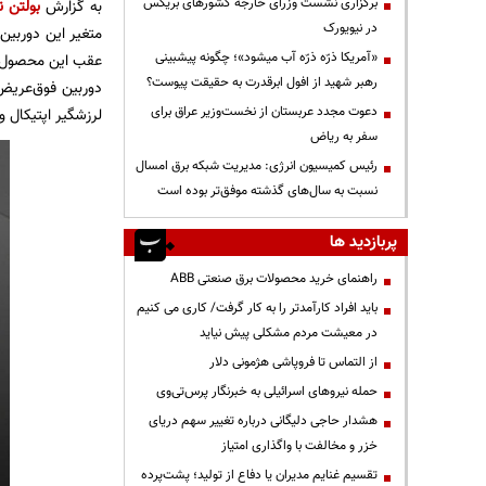
برگزاری نشست وزرای خارجه کشورهای بریکس
به گزارش
بولتن ن
در نیویورک
«آمریکا ذرّه ذرّه آب میشود»؛ چگونه پیشبینی
رهبر شهید از افول ابرقدرت به حقیقت پیوست؟
دعوت مجدد عربستان از نخست‌وزیر عراق برای
لرزشگیر اپتیکال و
سفر به ریاض
رئیس کمیسیون انرژی: مدیریت شبکه برق امسال
نسبت به سال‌های گذشته موفق‌تر بوده است
پربازدید ها
راهنمای خرید محصولات برق صنعتی ABB
باید افراد کارآمدتر را به کار گرفت/ کاری می کنیم
در معیشت مردم مشکلی پیش نیاید
از التماس تا فروپاشی هژمونی دلار
حمله نیروهای اسرائیلی به خبرنگار پرس‌تی‌وی
هشدار حاجی دلیگانی درباره تغییر سهم دریای
خزر و مخالفت با واگذاری امتیاز
تقسیم غنایم مدیران یا دفاع از تولید؛ پشت‌پرده