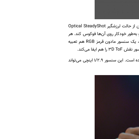
قابلیت‌های یکسانی از جمله فیلم‌برداری 4K 120fps دارند. هر سه دوربین از حالت لرزشگیر Optical SteadyShot
ا ردیابی و به‌طور خودکار روی آن‌ها فوکوس کند. هر
سه دوربین قادر به پشته‌سازی تصویری هستند تا دامنه پویا را بیشتر کنند. در کنار این سه دوربین، یک سنسور مادون قرمز RGB هم تعبیه
فا می‌کند.
سونی امسال برای دوربین سلفی به جای سنسور 8 مگاپیکسلی از سنسور 12 مگاپیکسلی استفاده کرده است. این سنسور 1/2.9 اینچی می‌تواند