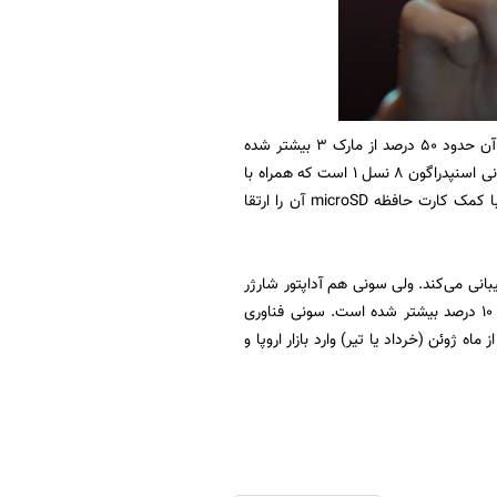
نمایشگر اکسپریا 1 مارک 4 از نوع AMOLED با اندازه 6.5 اینچی و رزولوشن 4K است که روشنایی آن حدود 50 درصد از مارک 3 بیشتر شده
است. این صفحه همچنین از نرخ نوسازی 120 هرتزی پشتیبانی می‌کند. قلب تپنده پرچمدار جدید سونی اسنپدراگون 8 نسل 1 است که همراه با
12 گیگابایت رم عرضه می‌شود. ظرفیت حافظه داخلی هم 256 گیگابایت اعلام شده ولی می‌توانید با کمک کارت حافظه microSD آن را ارتقا
یک باتری 5000 میلی‌آمپرساعتی می‌گیرد که از شارژ سریع 30 واتی پشتیبانی می‌کند. ولی سونی هم آداپتور شارژر
را در جعبه عرضه نخواهد کرد. اکسپریا 1 مارک 4 جک هدفون دارد و در بخش بلندگو، حداکثر صدا 10 درصد بیشتر شده است. سونی فناوری
مصرف را هم به این گوشی اضافه کرده است. اکسپریا 1 IV با قیمت پایه 1400 یورو از ماه ژوئن (خرداد یا تیر) وارد بازار اروپا و