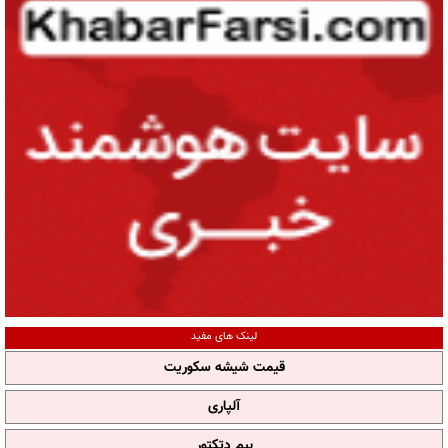
لینک های مفید
قیمت شیشه سکوریت
آلپاری
بیم دتکتور