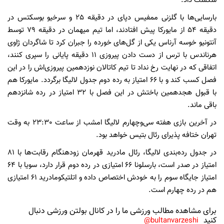
شکست داد.
بارسایی‌ها با گلزنی ممفیس دپای در دقیقه 25 و سرخیو بوسکتس در
دقیقه 54 از مایورکا پیش افتادند، اما تیم میهمان در دقیقه 79 توسط
آنتونیو خوسه آرناس یکی از گل‌های خورده را جبران کرد تا شاگردان ژاوی
هرناندس با ترس از دست دادن پیروزی 11 دقیقه پایانی را سپری کنند،
اتفاقی که در نهایت رخ نداد تا تیم کاتالان نوزدهمین پیروزی‌اش را در این
فصل کسب کند و با 66 امتیاز به رده دوم جدول لالیگا برگردد. مایورکا هم
با قبول هجدهمین باختش در این فصل با 32 امتیاز در رده شانزدهم
باقی ماند.
در آخرین بازی هفته سی‌و‌چهارم لالیگا امشب از ساعت 23:30 به وقت
تهران ختافه پذیرای رئال بتیس خواهد بود.
در جدول رده‌بندی لالیگا، رئال مادرید قهرمان زودهنگام رقابت‌ها با 81
امتیاز در صدر است، بارسلونا 66 امتیازی در رده دوم قرار دارد، سویا با 64
امتیاز جایگاه سوم را به خودش اختصاص داده و اتلتیکومادرید 61 امتیازی
هم در رده چهارم است.
برای مشاهده مطالب ورزشی ما را در کانال بولتن ورزشی دنبال
کنید
bultanvarzeshi@