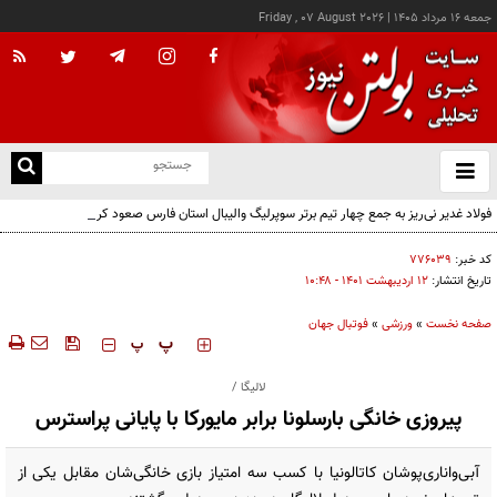
جمعه ۱۶ مرداد ۱۴۰۵
|
Friday , 07 August 2026
از
و
ته
فولاد غدیر نی‌ریز به جمع چهار تیم برتر سوپرلیگ والیبال استان فارس صعود کرد
ن
نو
کد خبر:
۷۷۶۰۳۹
تاریخ انتشار:
۱۲ ارديبهشت ۱۴۰۱ - ۱۰:۴۸
صفحه نخست
»
ورزشی
»
فوتبال جهان
‍‍‍ پ
پ
لالیگا /
پیروزی خانگی بارسلونا برابر مایورکا با پایانی پراسترس
آبی‌و‌اناری‌پوشان کاتالونیا با کسب سه امتیاز بازی خانگی‌شان مقابل یکی از