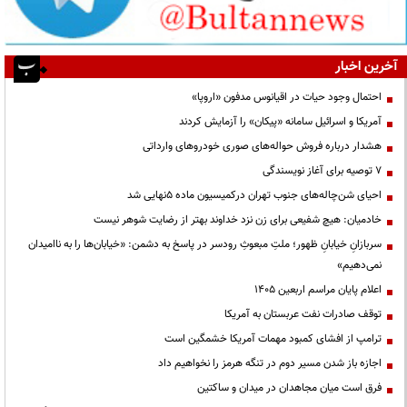
آخرین اخبار
احتمال وجود حیات در اقیانوس مدفون «اروپا»
آمریکا و اسرائیل سامانه «پیکان» را آزمایش کردند
هشدار درباره فروش حواله‌های صوری خودروهای وارداتی
۷ توصیه برای آغاز نویسندگی
احیای شن‌چاله‌های جنوب تهران درکمیسیون ماده ۵نهایی شد
خادمیان: هیچ شفیعی برای زن نزد خداوند بهتر از رضایت شوهر نیست
سربازانِ خیابانِ ظهور؛ ملتِ مبعوثِ رودسر در پاسخ به دشمن: «خیابان‌ها را به ناامیدان
نمی‌دهیم»
اعلام پایان مراسم اربعین ۱۴۰۵
توقف صادرات نفت عربستان به آمریکا
ترامپ از افشای کمبود مهمات آمریکا خشمگین است
اجازه باز شدن مسیر دوم در تنگه هرمز را نخواهیم داد
فرق است میان مجاهدان در میدان و ساکتین