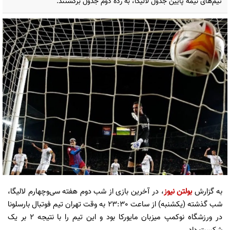
تیم‌های نیمه پایین جدول لالیگا، به رده دوم جدول برگشتند.
به گزارش
بولتن نیوز
، در آخرین بازی از شب دوم هفته سی‌و‌چهارم لالیگا،
شب گذشته (یکشنبه) از ساعت 23:30 به وقت تهران تیم فوتبال بارسلونا
در ورزشگاه نوکمپ میزبان مایورکا بود و این تیم را با نتیجه 2 بر یک