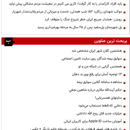
باید افراد کارآمدتر را به کار گرفت/ کاری می کنیم در معیشت مردم مشکلی پیش نیاید
موکب شهدای رزکان؛ ۱۵۲ شب همدلی، خدمت و میزبانی از مردم ولایت‌مدار شهریار
رویترز: هشدار صریح ایران خطر شروع جنگ را متوقف کرد
پل شهرستان پل‌سفید پس از ۲۵ سال به مرحله بهره‌برداری رسید
پربحث ترین عناوین
هشتمین کلان شهر ایران مشخص شد
سوابق بیمه شدگان روی سایت تامین اجتماعی
همجنس گرایی در شبکه من و تو
13 توصیه آسان برای رفع بوی بد دهان
مشاهده سامانه آنلاين سوابق بیمه
حكم آيت‌الله مكارم درباره شاهين نجفي
سایتهای همسریابی!
دعايي كه قطعا مستجاب مي‌شود
جزئیات جدید قتل روح الله داداشی
آموزش ساخت Apple ID برای کاربران ایرانی
راز خنده های اصغر فرهادی به حرکت بی شرمانه خانم بازیگر + عکس