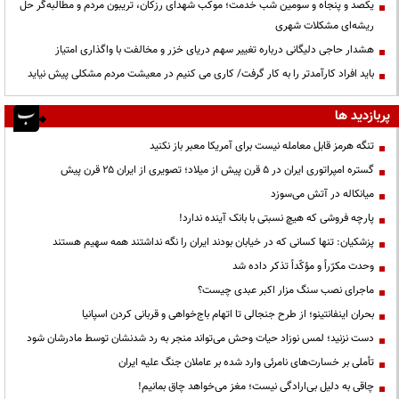
یکصد و پنجاه و سومین شب خدمت؛ موکب شهدای رزکان، تریبون مردم و مطالبه‌گر حل
ریشه‌ای مشکلات شهری
هشدار حاجی دلیگانی درباره تغییر سهم دریای خزر و مخالفت با واگذاری امتیاز
باید افراد کارآمدتر را به کار گرفت/ کاری می کنیم در معیشت مردم مشکلی پیش نیاید
پربازدید ها
تنگه هرمز قابل معامله نیست برای آمریکا معبر باز نکنید
گستره امپراتوری ایران در ۵ قرن پیش از میلاد؛ تصویری از ایران ۲۵ قرن پیش
میانکاله در آتش می‌سوزد
پارچه فروشی که هیچ نسبتی با بانک آینده ندارد!
پزشکیان: تنها کسانی که در خیابان بودند ایران را نگه نداشتند همه سهیم هستند
وحدت مکرّراً و مؤکّداً تذکر داده شد
ماجرای نصب سنگ مزار اکبر عبدی چیست؟
بحران اینفانتینو؛ از طرح جنجالی تا اتهام باج‌خواهی و قربانی کردن اسپانیا
دست نزنید؛ لمس نوزاد حیات وحش می‌تواند منجر به رد شدنشان توسط مادرشان شود
تأملی بر خسارت‌های نامرئی وارد شده بر عاملان جنگ علیه ایران
چاقی به دلیل بی‌ارادگی نیست؛ مغز می‌خواهد چاق بمانیم!