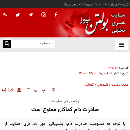
شنبه ۱۷ مرداد ۱۴۰۵
|
Saturday , 08 August 2026
از
و
ته
کالابرگ این خانوارها امروز شارژ شد
ن
نو
کد خبر:
۷۷۵۶۶۰
تاریخ انتشار:
۰۹ ارديبهشت ۱۴۰۱ - ۱۳:۰۲
صفحه نخست
»
اقتصادی
»
گوناگون
‍‍‍ پ
پ
در گفت و گوی مطرح شد
صادرات دام کماکان ممنوع است
با توجه به ممنوعیت صادرات دام، پشتیبانی امور دام برای حمایت از