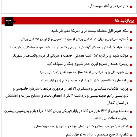
۷ توصیه برای آغاز نویسندگی
پربازدید ها
تنگه هرمز قابل معامله نیست برای آمریکا معبر باز نکنید
گستره امپراتوری ایران در ۵ قرن پیش از میلاد؛ تصویری از ایران ۲۵ قرن پیش
باید افراد کارآمدتر را به کار گرفت/ کاری می کنیم در معیشت مردم مشکلی پیش نیاید
موکب شهدای رزکان؛ ۱۵۲ شب همدلی، خدمت و میزبانی از مردم ولایت‌مدار شهریار
رویترز: هشدار صریح ایران خطر شروع جنگ را متوقف کرد
پل شهرستان پل‌سفید پس از ۲۵ سال به مرحله بهره‌برداری رسید
پیامدهای کنوانسیون خزر از واگذاری بحرین هم زیان‌بارتر است
وزارت اطلاعات: شناسایی و دستگیری ۲۱ نفر از مزدوران مرتبط با سازمان جاسوسی و
تروریستی رژیم صهیونیستی و بازداشت ۴ نفر از اعضای باندهای مسلح شرارت و اغتشاش
در استان کرمان
معامله بیش از ۴۱۳ هزار تن کالا در بازار فیزیکی بورس کالا / حراج باز و پتروشیمی پیشران
ارزش معاملات روز شدند
شکنجه رئیس بیمارستان کمال عدوان غزه در زندان رژیم صهیونیستی
ترامپ: ترجیح می‌دهم با ایران به توافق برسم