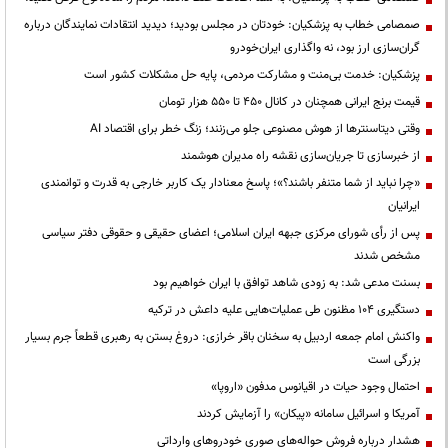
صمصامی خطاب به پزشکیان: خودتان در مجلس بودید؛ دیدید انتقادات نمایندگان درباره
گران‌سازی ارز بود، نه واگذاری ایران‌خودرو
پزشکیان: خدمت بی‌منت و مشارکت مردمی، پایه حل مشکلات کشور است
قیمت‌ برنج ایرانی همچنان در کانال ۴۵۰ تا ۵۵۰ هزار تومان
وقتی دیتاسنترها از هوش مصنوعی جلو می‌زنند؛ زنگ خطر برای اقتصاد AI
از خبرسازی تا جریان‌سازی نقشه راه مدیران هوشمند
«چرا نباید از شما متنفر باشند؟»؛ پاسخ معنادار یک کاربر خارجی به قدرت و توانمندی
ایرانیان
پس از رأی شورای مرکزی جبهه ایران اسلامی؛ اعضای حقیقی و حقوقی دفتر سیاسی
مشخص شدند
بسنت مدعی شد: به زودی شاهد توافق با ایران خواهیم بود
دستگیری ۱۰۴ مظنون طی عملیات‌هایی علیه داعش در ترکیه
واکنش امام جمعه اردبیل به سخنان باقر خرازی: دروغ بستن به رهبری قطعاً جرم بسیار
بزرگی است
احتمال وجود حیات در اقیانوس مدفون «اروپا»
آمریکا و اسرائیل سامانه «پیکان» را آزمایش کردند
هشدار درباره فروش حواله‌های صوری خودروهای وارداتی