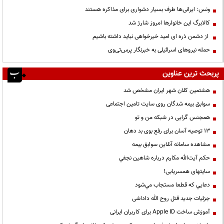
ونس: ایرانی‌ها طرف بسیار دشواری برای مذاکره هستند
کالابرگ این خانوارها امروز شارژ شد
از دشمن ذره ای امید خیرخواهی نباید داشته باشیم
حمله نیروهای اسرائیلی به خبرنگار پرس‌تی‌وی
پربحث ترین عناوین
هشتمین کلان شهر ایران مشخص شد
سوابق بیمه شدگان روی سایت تامین اجتماعی
همجنس گرایی در شبکه من و تو
13 توصیه آسان برای رفع بوی بد دهان
مشاهده سامانه آنلاين سوابق بیمه
حكم آيت‌الله مكارم درباره شاهين نجفي
سایتهای همسریابی!
دعايي كه قطعا مستجاب مي‌شود
جزئیات جدید قتل روح الله داداشی
آموزش ساخت Apple ID برای کاربران ایرانی