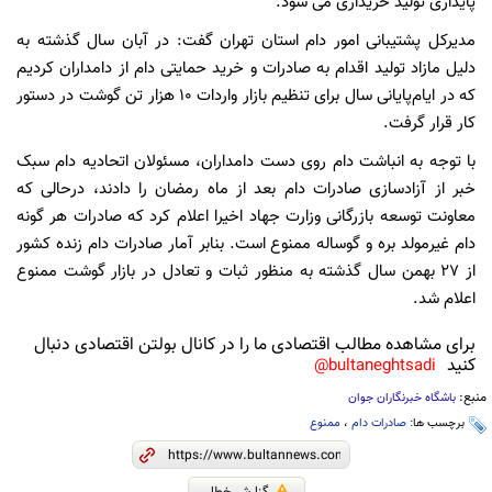
پایداری تولید خریداری می شود.
مدیرکل پشتیبانی امور دام استان تهران گفت: در آبان سال گذشته به
دلیل مازاد تولید اقدام به صادرات و خرید حمایتی دام از دامداران کردیم
که در ایام‌پایانی سال برای تنظیم بازار واردات ۱۰ هزار تن گوشت در دستور
کار قرار گرفت.
با توجه به انباشت دام روی دست دامداران،‌ مسئولان اتحادیه دام سبک
خبر از آزادسازی صادرات دام بعد از ماه رمضان را دادند، درحالی که
معاونت توسعه بازرگانی وزارت جهاد اخیرا اعلام کرد که صادرات هر گونه
دام غیرمولد بره و گوساله ممنوع است. بنابر آمار صادرات دام زنده کشور
از ۲۷ بهمن سال گذشته به منظور ثبات و تعادل در بازار گوشت ممنوع
اعلام شد.
برای مشاهده مطالب اقتصادی ما را در کانال بولتن اقتصادی دنبال
کنید
bultaneghtsadi@
منبع:
باشگاه خبرنگاران جوان
برچسب ها:
صادرات دام
،
ممنوع
گزارش خطا