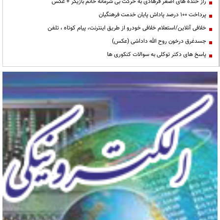
راز خنده های اصغر فرهادی به حرکت بی شرمانه خانم بازیگر + عکس
پرداخت ۱۰۰ درصد پاداش پایان خدمت فرهنگیان
خلافی آنلاین/استعلام خلافی خودرو از طریق اینترنت، پیام کوتاه ، تلفن
جسدغرق درخون روح الله داداشی (عکس)
پاسخ های دکتر توکلی به سوالات کنکوری ها