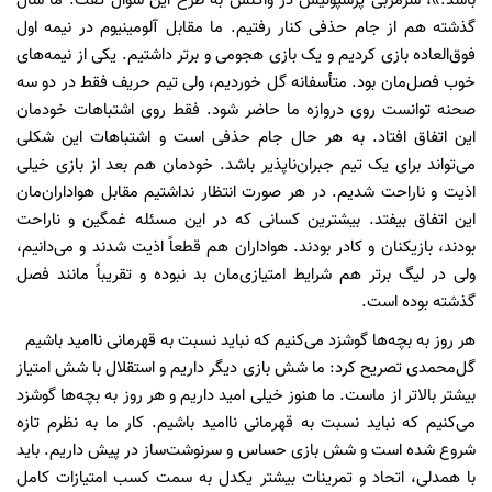
باشد.»، سرمربی پرسپولیس در واکنش به طرح این سؤال گفت: ما سال
گذشته هم از جام حذفی کنار رفتیم. ما مقابل آلومینیوم در نیمه اول
فوق‌العاده بازی کردیم و یک بازی هجومی و برتر داشتیم. یکی از نیمه‌های
خوب فصل‌مان بود. متأسفانه گل خوردیم، ولی تیم حریف فقط در دو سه
صحنه توانست روی دروازه ما حاضر شود. فقط روی اشتباهات خودمان
این اتفاق افتاد. به هر حال جام حذفی است و اشتباهات این شکلی
می‌تواند برای یک تیم جبران‌ناپذیر باشد. خودمان هم بعد از بازی خیلی
اذیت و ناراحت شدیم. در هر صورت انتظار نداشتیم مقابل هواداران‌مان
این اتفاق بیفتد. بیشترین کسانی که در این مسئله غمگین و ناراحت
بودند، بازیکنان و کادر بودند. هواداران هم قطعاً اذیت شدند و می‌دانیم،
ولی در لیگ برتر هم شرایط امتیازی‌مان بد نبوده و تقریباً مانند فصل
گذشته بوده است.
هر روز به بچه‌ها گوشزد می‌کنیم که نباید نسبت به قهرمانی ناامید باشیم
گل‌محمدی تصریح کرد: ما شش بازی دیگر داریم و استقلال با شش امتیاز
بیشتر بالاتر از ماست. ما هنوز خیلی امید داریم و هر روز به بچه‌ها گوشزد
می‌کنیم که نباید نسبت به قهرمانی ناامید باشیم. کار ما به نظرم تازه
شروع شده است و شش بازی حساس و سرنوشت‌ساز در پیش داریم. باید
با همدلی، اتحاد و تمرینات بیشتر یکدل به سمت کسب امتیازات کامل