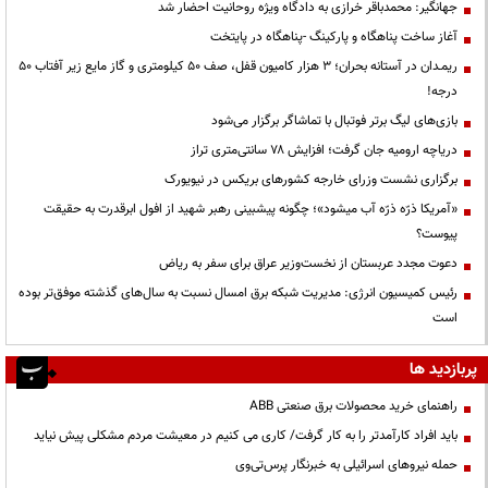
جهانگیر: محمدباقر خرازی به دادگاه ویژه روحانیت احضار شد
آغاز ساخت پناهگاه و پارکینگ -پناهگاه در پایتخت
ریمـدان در آستانه بحران؛ ۳ هزار کامیون قفل، صف ۵۰ کیلومتری و گاز مایع زیر آفتاب ۵۰
درجه!
بازی‌های لیگ برتر فوتبال با تماشاگر برگزار می‌شود
دریاچه ارومیه جان گرفت؛ افزایش ۷۸ سانتی‌متری تراز
برگزاری نشست وزرای خارجه کشورهای بریکس در نیویورک
«آمریکا ذرّه ذرّه آب میشود»؛ چگونه پیشبینی رهبر شهید از افول ابرقدرت به حقیقت
پیوست؟
دعوت مجدد عربستان از نخست‌وزیر عراق برای سفر به ریاض
رئیس کمیسیون انرژی: مدیریت شبکه برق امسال نسبت به سال‌های گذشته موفق‌تر بوده
است
پربازدید ها
راهنمای خرید محصولات برق صنعتی ABB
باید افراد کارآمدتر را به کار گرفت/ کاری می کنیم در معیشت مردم مشکلی پیش نیاید
حمله نیروهای اسرائیلی به خبرنگار پرس‌تی‌وی