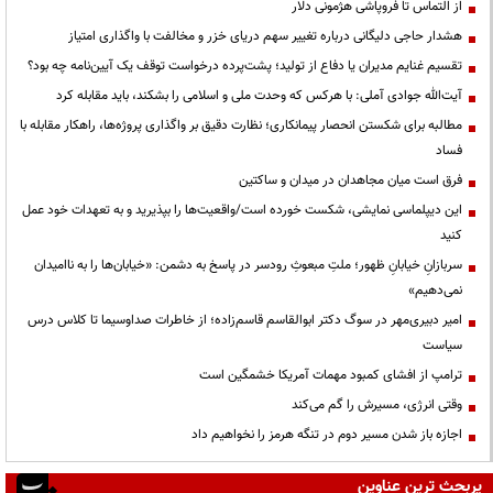
از التماس تا فروپاشی هژمونی دلار
هشدار حاجی دلیگانی درباره تغییر سهم دریای خزر و مخالفت با واگذاری امتیاز
تقسیم غنایم مدیران یا دفاع از تولید؛ پشت‌پرده درخواست توقف یک آیین‌نامه چه بود؟
آیت‌الله جوادی آملی: با هرکس که وحدت ملی و اسلامی را بشکند، باید مقابله کرد
مطالبه برای شکستن انحصار پیمانکاری؛ نظارت دقیق بر واگذاری پروژه‌ها، راهکار مقابله با
فساد
فرق است میان مجاهدان در میدان و ساکتین
این دیپلماسی نمایشی، شکست خورده است/واقعیت‌ها را بپذیرید و به تعهدات خود عمل
کنید
سربازانِ خیابانِ ظهور؛ ملتِ مبعوثِ رودسر در پاسخ به دشمن: «خیابان‌ها را به ناامیدان
نمی‌دهیم»
امیر دبیری‌مهر در سوگ دکتر ابوالقاسم قاسم‌زاده؛ از خاطرات صداوسیما تا کلاس درس
سیاست
ترامپ از افشای کمبود مهمات آمریکا خشمگین است
وقتی انرژی، مسیرش را گم می‌کند
اجازه باز شدن مسیر دوم در تنگه هرمز را نخواهیم داد
پربحث ترین عناوین