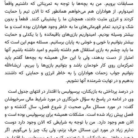
مسابقات برویم. من به بچه‌ها با توجه به تمریناتی که داشتیم واقعاً
امیدوارم. از هواداران هم می‌خواهم همانطور که تا الان تیم را حمایت
کردند و انرژی مثبت دادند، همچنان ما را پشتیبانی کنند. قطعاً و بدون
شک و تردید تمام قهرمانی‌های ما به خاطر وجود هواداران بوده است و ما
بیشتر وسیله بودیم. امیدواریم بازی‌های باقیمانده را با یکدلی و حمایت
بیشتر بتوانیم با خوبی و خوشی به پایان برسانیم. مسئله مهم این است که
ما باید چشم به بازی استقلال هم داشته باشیم و امید داشته باشیم آنها
امتیاز از دست بدهند، ولی با این حال همیشه به بچه‌ها گفتم باید
تمرکزمان روی کار خودمان باشد و بتوانیم بازی‌ها را ببریم. ان‌شاءالله
بتوانیم جواب زحمات هواداران را به خاطر انرژی و حمایتی که داشتند
بدهیم و در نهایت شرمنده آنها نشویم.
در درصد پرداختی به بازیکنان، پرسپولیس با اقتدار در انتهای جدول است
وی در ادامه در پاسخ به سؤال خبرنگاری در مورد شرایط مالی سرخپوشان
گفت: در مورد مسائل مالی صحبت از شروع فصل، سال گذشته و دو
فصل پیش زیاد شده است. مشکلات همیشه برای پرسپولیس بوده است و
الان هم وجود دارد. من با توجه به شرایطی که الان وجود دارد دوست
ندارم زیاد در مورد این مسائل حرف بزنم، ولی یک چیز را می‌گویم. اگر
درصد پرداختی به بازیکنان را رتبه‌بندی کنیم، تیم پرسپولیس با اقتدار در