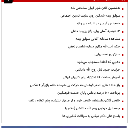
هشتمین کلان شهر ایران مشخص شد
سوابق بیمه شدگان روی سایت تامین اجتماعی
همجنس گرایی در شبکه من و تو
13 توصیه آسان برای رفع بوی بد دهان
مشاهده سامانه آنلاين سوابق بیمه
حكم آيت‌الله مكارم درباره شاهين نجفي
سایتهای همسریابی!
دعايي كه قطعا مستجاب مي‌شود
جزئیات جدید قتل روح الله داداشی
آموزش ساخت Apple ID برای کاربران ایرانی
راز خنده های اصغر فرهادی به حرکت بی شرمانه خانم بازیگر + عکس
پرداخت ۱۰۰ درصد پاداش پایان خدمت فرهنگیان
خلافی آنلاین/استعلام خلافی خودرو از طریق اینترنت، پیام کوتاه ، تلفن
جسدغرق درخون روح الله داداشی (عکس)
پاسخ های دکتر توکلی به سوالات کنکوری ها