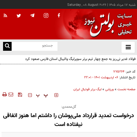
شنبه ۱۷ مرداد ۱۴۰۵
|
Saturday , 08 August 2026
از
و
ته
فولاد غدیر نی‌ریز به جمع چهار تیم برتر سوپرلیگ والیبال استان فارس صعود کرد
ن
نو
کد خبر:
۷۷۵۲۶۴
تاریخ انتشار:
۰۶ ارديبهشت ۱۴۰۱ - ۲۲:۰۱
صفحه نخست
»
ورزشی
»
لیگ برتر فوتبال ایران
‍‍‍ پ
پ
گل‌محمدی:
درخواست تمدید قرارداد ملی‌پوشان را داشتم اما هنوز اتفاقی
نیفتاده است