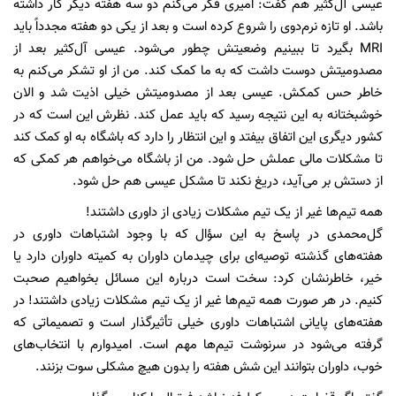
عیسی آل‌کثیر هم گفت: امیری فکر می‌کنم دو سه هفته دیگر کار داشته
باشد. او تازه نرم‌دوی را شروع کرده است و بعد از یکی دو هفته مجدداً باید
MRI بگیرد تا ببینیم وضعیتش چطور می‌شود. عیسی آل‌کثیر بعد از
مصدومیتش دوست داشت که به ما کمک کند. من از او تشکر می‌کنم به
خاطر حس کمکش. عیسی بعد از مصدومیتش خیلی اذیت شد و الان
خوشبختانه به این نتیجه رسید که باید عمل کند. نظرش این است که در
کشور دیگری این اتفاق بیفتد و این انتظار را دارد که باشگاه به او کمک کند
تا مشکلات مالی عملش حل شود. من از باشگاه می‌خواهم هر کمکی که
از دستش بر می‌آید، دریغ نکند تا مشکل عیسی هم حل شود.
همه تیم‌ها غیر از یک تیم مشکلات زیادی از داوری داشتند!‌
گل‌محمدی در پاسخ به این سؤال که با وجود اشتباهات داوری در
هفته‌های گذشته توصیه‌ای برای چیدمان داوران به کمیته داوران دارد یا
خیر، خاطرنشان کرد: سخت است درباره این مسائل بخواهیم صحبت
کنیم. در هر صورت همه تیم‌ها غیر از یک تیم مشکلات زیادی داشتند!‌ در
هفته‌های پایانی اشتباهات داوری خیلی تأثیرگذار است و تصمیماتی که
گرفته می‌شود در سرنوشت تیم‌ها مهم است. امیدوارم با انتخاب‌های
خوب، داوران بتوانند این شش هفته را بدون هیچ مشکلی سوت بزنند.