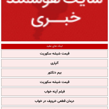
لینک های مفید
قیمت شیشه سکوریت
آلپاری
بیم دتکتور
قیمت شیشه سکوریت
فیلم آپنه خواب
درمان قطعی خروپف در خواب