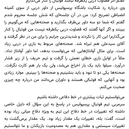
گفتم اگر قضاوت دربی یکطرفه نباشد فوتبال را کنار می‌گذارم
وی درباره رد شکایت باشگاه پرسپولیس از داور دربی از سوی کمیته
انضباطی تصریح کرد: من در آن جلسه‌ای که شش جلسه محروم شدم
گفتم که شما دو سه داور بی‌طرف بگذارید و صحنه‌هایی که می‌گوییم را
ببینند و اگر آنها گفتند که قضاوت دربی یکطرفه نیست من فوتبال را کنار
می‌گذارم! این کار را نکردند و شدیدترین جرایم را برای من در نظر گرفتند و
آقای سیدعلی هم تبرئه شد. صحنه‌های مربوط به بازی در دربی زیاد
است. برای مثال آوانتاژ‌هایی که می‌توانست بدهد، اما داور آوانتاژ نداد.
مثلاً در اوایل بازی خطای نعمتی را گرفت و تیم حریف را از زیر فشار
درآورد. سیلوا باید یک بار اخراج می‌شد، ولی یک بار هم کارت نگرفت.
صحنه‌ها یکی دو تا نبود و باید بنشینیم و صحنه‌ها را ببینیم. موارد زیادی
بود و آنهایی که فوتبالی هستند و داوران می‌دانند من درباره چه چیزی
صحبت می‌کنم.
می‌توانستیم ثبات بیشتری در خط دفاعی داشته باشیم
سرمربی تیم فوتبال پرسپولیس در پاسخ به این سؤال که دلیل خاصی
داشته که تغییرات در خط دفاع این تیم به ویژه دفاع میانی زیاد بوده
است، گفت: بله، تغییرات یک مقدار زیاد بود. یک مقدار برمی‌گشت به
تغییرات سیستمی و مقداری هم به مصدومیت بازیکنان و ما نتوانستیم