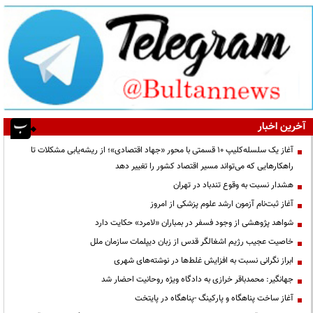
آخرین اخبار
آغاز یک سلسله‌کلیپ ۱۰ قسمتی با محور «جهاد اقتصادی»؛ از ریشه‌یابی مشکلات تا
راهکارهایی که می‌تواند مسیر اقتصاد کشور را تغییر دهد
هشدار نسبت به وقوع تندباد در تهران
آغاز ثبت‌نام آزمون ارشد علوم پزشکی از امروز
شواهد پژوهشی از وجود فسفر در بمباران «لامرد» حکایت دارد
خاصیت عجیب رژیم اشغالگر قدس از زبان دیپلمات سازمان ملل
ابراز نگرانی نسبت به افزایش غلط‌ها در نوشته‌های شهری
جهانگیر: محمدباقر خرازی به دادگاه ویژه روحانیت احضار شد
آغاز ساخت پناهگاه و پارکینگ -پناهگاه در پایتخت