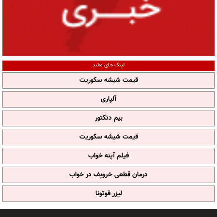
لینک های مفید
قیمت شیشه سکوریت
آلپاری
بیم دتکتور
قیمت شیشه سکوریت
فیلم آپنه خواب
درمان قطعی خروپف در خواب
لیزر فوتونا