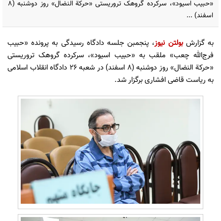
«حبیب اسیود»، سرکرده گروهک تروریستی «حرکة النضال» روز دوشنبه (۸
اسفند) ...
به گزارش
بولتن نیوز
، پنجمبن جلسه دادگاه رسیدگی به پرونده «حبیب
فرج‌الله چعب» ملقب به «حبیب اسیود»، سرکرده گروهک تروریستی
«حرکة النضال» روز دوشنبه (۸ اسفند) در شعبه ۲۶ دادگاه انقلاب اسلامی
به ریاست قاضی افشاری برگزار شد.