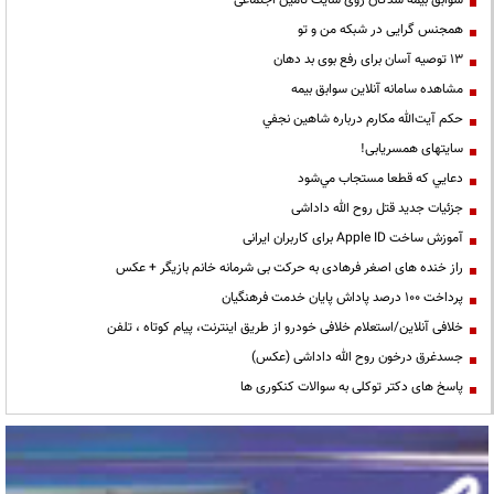
همجنس گرایی در شبکه من و تو
13 توصیه آسان برای رفع بوی بد دهان
مشاهده سامانه آنلاين سوابق بیمه
حكم آيت‌الله مكارم درباره شاهين نجفي
سایتهای همسریابی!
دعايي كه قطعا مستجاب مي‌شود
جزئیات جدید قتل روح الله داداشی
آموزش ساخت Apple ID برای کاربران ایرانی
راز خنده های اصغر فرهادی به حرکت بی شرمانه خانم بازیگر + عکس
پرداخت ۱۰۰ درصد پاداش پایان خدمت فرهنگیان
خلافی آنلاین/استعلام خلافی خودرو از طریق اینترنت، پیام کوتاه ، تلفن
جسدغرق درخون روح الله داداشی (عکس)
پاسخ های دکتر توکلی به سوالات کنکوری ها