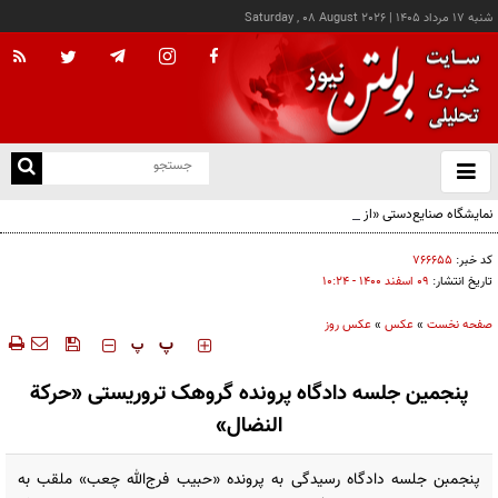
شنبه ۱۷ مرداد ۱۴۰۵
|
Saturday , 08 August 2026
از
و
ته
نمایشگاه صنایع‌دستی «از ریشه تا امروز» - کرج
ن
نو
کد خبر:
۷۶۶۶۵۵
تاریخ انتشار:
۰۹ اسفند ۱۴۰۰ - ۱۰:۲۴
صفحه نخست
»
عکس
»
عکس روز
‍‍‍ پ
پ
پنجمین جلسه دادگاه پرونده گروهک تروریستی «حرکة
النضال»
پنجمبن جلسه دادگاه رسیدگی به پرونده «حبیب فرج‌الله چعب» ملقب به