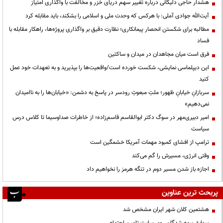
هشدار حاجی دلیگانی درباره تغییر سهم دریای خزر و مخالفت با واگذاری امتیاز
آیت‌الله جوادی آملی: با هرکس که وحدت ملی و اسلامی را بشکند، باید مقابله کرد
مطالبه برای شکستن انحصار پیمانکاری؛ نظارت دقیق بر واگذاری پروژه‌ها، راهکار مقابله با
فساد
فرق است میان مجاهدان در میدان و ساکتین
این دیپلماسی نمایشی، شکست خورده است/واقعیت‌ها را بپذیرید و به تعهدات خود عمل
کنید
سربازانِ خیابانِ ظهور؛ ملتِ مبعوثِ رودسر در پاسخ به دشمن: «خیابان‌ها را به ناامیدان
نمی‌دهیم»
امیر دبیری‌مهر در سوگ دکتر ابوالقاسم قاسم‌زاده؛ از خاطرات صداوسیما تا کلاس درس
سیاست
ترامپ از افشای کمبود مهمات آمریکا خشمگین است
وقتی انرژی، مسیرش را گم می‌کند
اجازه باز شدن مسیر دوم در تنگه هرمز را نخواهیم داد
پربحث ترین عناوین
هشتمین کلان شهر ایران مشخص شد
سوابق بیمه شدگان روی سایت تامین اجتماعی