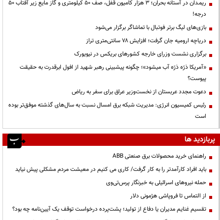
ریمـدان در آستانه بحران؛ ۳ هزار کامیون قفل، صف ۵۰ کیلومتری و گاز مایع زیر آفتاب ۵۰
درجه!
بازی‌های لیگ برتر فوتبال با تماشاگر برگزار می‌شود
دریاچه ارومیه جان گرفت؛ افزایش ۷۸ سانتی‌متری تراز
برگزاری نشست وزرای خارجه کشورهای بریکس در نیویورک
«آمریکا ذرّه ذرّه آب میشود»؛ چگونه پیشبینی رهبر شهید از افول ابرقدرت به حقیقت
پیوست؟
دعوت مجدد عربستان از نخست‌وزیر عراق برای سفر به ریاض
رئیس کمیسیون انرژی: مدیریت شبکه برق امسال نسبت به سال‌های گذشته موفق‌تر بوده
است
پربازدید ها
راهنمای خرید محصولات برق صنعتی ABB
باید افراد کارآمدتر را به کار گرفت/ کاری می کنیم در معیشت مردم مشکلی پیش نیاید
حمله نیروهای اسرائیلی به خبرنگار پرس‌تی‌وی
از التماس تا فروپاشی هژمونی دلار
تقسیم غنایم مدیران یا دفاع از تولید؛ پشت‌پرده درخواست توقف یک آیین‌نامه چه بود؟