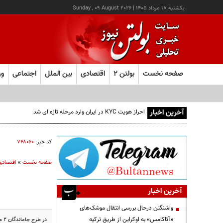
يکشنبه ۱۸ مرداد ۱۴۰۵
|
Sunday , 09 August 2026
صفحه نخست
بولتن ۲
اقتصادی
بین الملل
اجتماعی
ور
آخرین اخبار
احراز هویت KYC در ایران وارد مرحله تازه ای شد
کد خبر:
۷۴۸۰۶۰
صفحه نخست
»
اقتصادی
آخرین اخبار
واشنگتن درحال بررسی انتقال موشک‌های
«آتاکامس» به اوکراین از طریق ترکیه
در طرح جاماندگان ۲ میلیون نفری که کارت سهام عدالت در دست دارند باید در اولویت باشند.