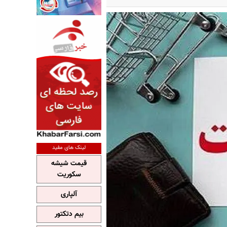
لینک های مفید
قیمت شیشه
سکوریت
آلپاری
بیم دتکتور