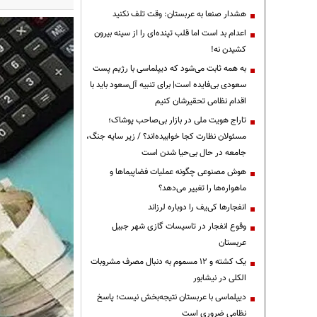
هشدار صنعا به عربستان: وقت تلف نکنید
اعدام بد است اما قلب تپنده‌ای را از سینه بیرون
کشیدن نه!
به همه ثابت می‌شود که دیپلماسی با رژیم پست
سعودی بی‌فایده است| برای تنبیه آل‌سعود باید با
اقدام نظامی تحقیرشان کنیم
تاراج هویت ملی در بازار بی‌صاحب پوشاک؛
مسئولان نظارت کجا خوابیده‌اند؟ / زیر سایه جنگ،
جامعه در حال بی‌حیا شدن است
هوش مصنوعی چگونه عملیات فضاپیماها و
ماهواره‌ها را تغییر می‌دهد؟
انفجارها کی‌یف را دوباره لرزاند
وقوع انفجار در تاسیسات گازی شهر جبیل
عربستان
یک کشته و ۱۲ مسموم به دنبال مصرف مشروبات
الکلی در نیشابور
دیپلماسی با عربستان نتیجه‌بخش نیست؛ پاسخ
نظامی ضروری است