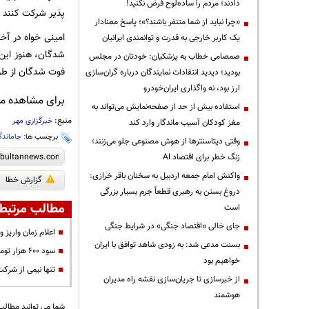
دادند؛ مردم را ساده‌لوح فرض نکنید!
پذیر شرکت کنند و
«چرا نباید از شما متنفر باشند؟»؛ پاسخ معنادار
امینی خواه در آ
یک کاربر خارجی به قدرت و توانمندی ایرانیان
صمصامی خطاب به پزشکیان: خودتان در مجلس
فوت شدگان از طریق
بودید؛ دیدید انتقادات نمایندگان درباره گران‌سازی
ارز بود، نه واگذاری ایران‌خودرو
برای مشاهده مطا
استفاده بیش از حد از صفحه‌نمایش می‌تواند به
منبع:
خبرگزاری مهر
مغز کودکان آسیب ماندگار وارد کند
برچسب ها:
جاماندگ
وقتی دیتاسنترها از هوش مصنوعی جلو می‌زنند؛
زنگ خطر برای اقتصاد AI
واکنش امام جمعه اردبیل به سخنان باقر خرازی:
گزارش خطا
دروغ بستن به رهبری قطعاً جرم بسیار بزرگی
مطالب مرتبط
است
جای خالی «اقتصاد جنگی» در شرایط جنگی
اعلام زمان واریز 
بسنت مدعی شد: به زودی شاهد توافق با ایران
سود ۶۰۰ هزار تومانی سهام عدالت تا پایان سال واریز می‌شود
خواهیم بود
تنها نیمی از شرکت
از خبرسازی تا جریان‌سازی نقشه راه مدیران
هوشمند
شما می توانید مطالب 