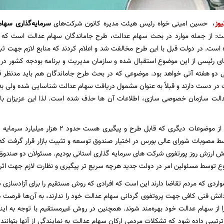
یوز
، حسین امینی خواه رئیس هیئت مدیره کانون شرکت‌های
سرمایه‌گذاری سهام
فت: از جمله موارد در بحث سهام عدالت، طرح جاماندگان سهام عدالت است ک
است. در دولت قبل با این طرح مخالفت شد و اعلام کردند که منابع لازم جهت ثبت ن
ی رئیسی از این موضوع استقبال شده و سازمان مدیریت و برنامه بودجه کشور در
 دو هفته آتی خواهد بود. موضوعی که در بحث طرح جاماندگان هم باید مدنظر قر
در دست دارند و قبلاً به عنوان مشمول دریافت سهام عدالت شناسایی شده ولی به 
دالت سازمان خصوصی سازی، اطلاعات آن ها حذف شده است. لذا این عزیزان باید
او در ادامه گفت: از موضوعات دیگری که قابل 
ط مصوبات شورای عالی بورس در اختیار صندوق توسعه و تثبیت بازار قرار گرفت که 
 ارزش روز پورتفوی شرکت های سرمایه گذاری استانی بودیم. مسئولان دو صندوق 
ع توسط مسئولین امر در دولت جدید هرچه سریع تر پیگیری و نظارت لازم جهت اثرب
 مواردی که مردم تقاضا دارند این است که افرادی که روش مستقیم را برای آزادسازی 
نش فنی کافی جهت پروتفوی گردانی سهام عدالت خود را ندارند، به آن‌ها فرصت دا
ا از سهام عدالت خود بهره‌مند شوند. همچنین در روش غیرمستقیم با توجه به ای
رتیبی داده شود که تشکلات مردمی ارکان سهام عدالت به نمایندگی از آنها بتوانند