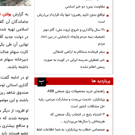
مقاومت یمن؛ دو خیز اساسی
به گزارش
بولتن ن
توافقِ بدونِ تاییدِ رهبری؛ تنها یک قراردادِ بی‌ارزش
جاماندگان آن گ
است
اسلامی تهیه شده 
۳۰ سال واگذاری و خروج ثروت ملی؛ گام دوم
در دولت جدید آقا
تضعیف بنیه مردم وایجاد نارضایتی در بین احاد
مردم
نهایی آن طی یکی
کارت سهام عدالت 
سفر فرمانده سنتکام به اراضی اشغالی
دبیرخانه سهام ع
خبر تعطیلی مدرسه ایرانی در کویت به صورت
داشته باشند.
رسمی اعلام نشده
پربازدید ها
گذاری استانی توس
راهنمای خرید محصولات برق صنعتی ABB
صندوق شاهد ریزش
پزشکیان: خدمت بی‌منت و مشارکت مردمی، پایه
باشند و این موضو
حل مشکلات کشور است
او افزود: از دیگر
3 اشتباه رایج در انتخاب رنگ صنعتی که
متوجه شدند که دا
هزینه‌اش را سال‌ها می‌پردازید...
و منافع بیشتری ر
صمصامی خطاب به پزشکیان: به شما اطلاعات غلط
عضو هستند باید ت