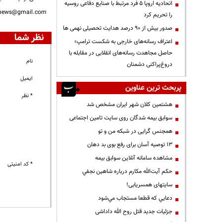
اتحادیه اروپا ۵ فرد مرتبط با صنایع دفاعی روسیه
nnews@gmail.com
را تحریم کرد
صدور بیش از ۹۰ درصد هدایت تحصیلی نهمی ها
نظر شما
اعتراف رسانه‌های خارجی به شکست ترامپ؛
حاصل مجاهدت رسانه‌های انقلابی در مقابله با
نام
دروغ‌پراکنی دشمنان
ایمیل
پربحث ترین عناوین
* نظر
هشتمین کلان شهر ایران مشخص شد
سوابق بیمه شدگان روی سایت تامین اجتماعی
همجنس گرایی در شبکه من و تو
13 توصیه آسان برای رفع بوی بد دهان
مشاهده سامانه آنلاين سوابق بیمه
* کد امنیتی
حكم آيت‌الله مكارم درباره شاهين نجفي
سایتهای همسریابی!
دعايي كه قطعا مستجاب مي‌شود
جزئیات جدید قتل روح الله داداشی