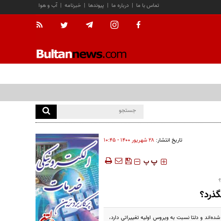
تماس با ما
|
درباره ما
|
پیوندها
|
خبرنامه
|
آب و هوا
تاریخ انتشار:
۲۸ شهريور ۱۴۰۰ - ۱۰:۴۵
‍‍‍ پ
پ
؟
گذرد؟
 که تقریبا ۲ سال پیش در چین پخش شد ساخته شده‌اند و دلتا نسبت به ویروس اولیه تغییراتی دارد،