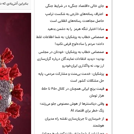
بنابراین آنتی‌بادی که
جای خالی «اقتصاد جنگی» در شرایط جنگی
اعتراف رسانه‌های خارجی به شکست ترامپ
حاصل مجاهدت رسانه‌های انقلابی است
مبادا اختیار تنگه هرمز را به دشمن بدهید
صمصامی خطاب به پزشکیان: به شما اطلاعات غلط
دادند؛ مردم را ساده‌لوح فرض نکنید!
صمصامی خطاب به پزشکیان: خودتان در مجلس
بودید؛ دیدید انتقادات نمایندگان درباره گران‌سازی
ارز بود، نه واگذاری ایران‌خودرو
پزشکیان: خدمت بی‌منت و مشارکت مردمی، پایه
حل مشکلات کشور است
قیمت‌ برنج ایرانی همچنان در کانال ۴۵۰ تا ۵۵۰
هزار تومان
وقتی دیتاسنترها از هوش مصنوعی جلو می‌زنند؛
زنگ خطر برای اقتصاد AI
از خبرسازی تا جریان‌سازی نقشه راه مدیران
هوشمند
«چرا نباید از شما متنفر باشند؟»؛ پاسخ معنادار