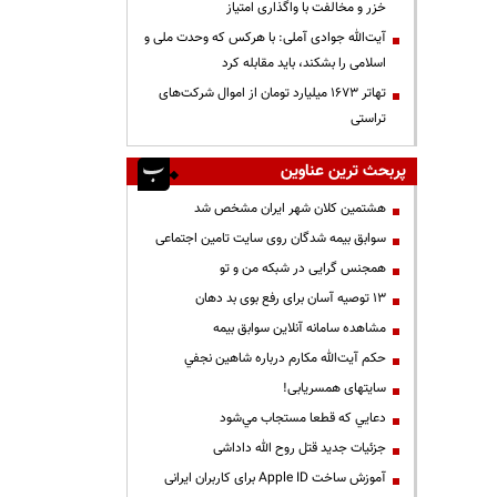
خزر و مخالفت با واگذاری امتیاز
آیت‌الله جوادی آملی: با هرکس که وحدت ملی و
اسلامی را بشکند، باید مقابله کرد
تهاتر ۱۶۷۳ میلیارد تومان از اموال شرکت‌های
تراستی
پربحث ترین عناوین
هشتمین کلان شهر ایران مشخص شد
سوابق بیمه شدگان روی سایت تامین اجتماعی
همجنس گرایی در شبکه من و تو
13 توصیه آسان برای رفع بوی بد دهان
مشاهده سامانه آنلاين سوابق بیمه
حكم آيت‌الله مكارم درباره شاهين نجفي
سایتهای همسریابی!
دعايي كه قطعا مستجاب مي‌شود
جزئیات جدید قتل روح الله داداشی
آموزش ساخت Apple ID برای کاربران ایرانی