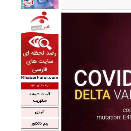
لینک های مفید
قیمت شیشه
سکوریت
آلپاری
بیم دتکتور