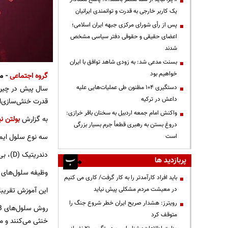
یک کاربر خارجی به قدرت و توانمندی ایرانیان
پس از رأی شورای مرکزی جبهه ایران اسلامی؛
اعضای حقیقی و حقوقی دفتر سیاسی مشخص
شدند
بسنت مدعی شد: به زودی شاهد توافق با ایران
خواهیم بود
گروه اجتماعی
- م
دستگیری ۱۰۴ مظنون طی عملیات‌هایی علیه
سال پیش در چین پ
داعش در ترکیه
قدرت خنثی‌سازی‌ا
واکنش امام جمعه اردبیل به سخنان باقر خرازی:
به گزارش
بولتن نی
دروغ بستن به رهبری قطعاً جرم بسیار بزرگی
سه نوع سلول ایمن
است
دندریتیک (D)، بی (B) و تی(T).
پربازدید ها
وظیفه سلول‌های D پردازش واکسن و آموزش سلول‌های B و T است.
باید افراد کارآمدتر را به کار گرفت/ کاری می کنیم
در معیشت مردم مشکلی پیش نیاید
این آموزش تقریبا دو هفته زمان می‌برد
رویترز: هشدار صریح ایران خطر شروع جنگ را
متوقف کرد
خنثی می‌کنند و م