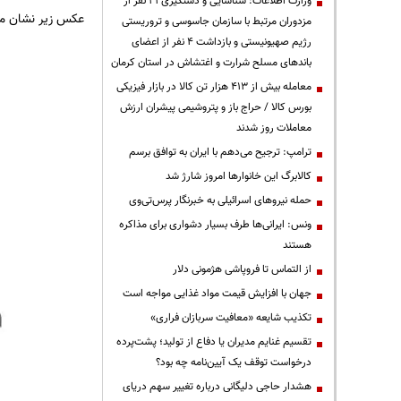
وزارت اطلاعات: شناسایی و دستگیری ۲۱ نفر از
عکس زیر نشان می
مزدوران مرتبط با سازمان جاسوسی و تروریستی
رژیم صهیونیستی و بازداشت ۴ نفر از اعضای
باندهای مسلح شرارت و اغتشاش در استان کرمان
معامله بیش از ۴۱۳ هزار تن کالا در بازار فیزیکی
بورس کالا / حراج باز و پتروشیمی پیشران ارزش
معاملات روز شدند
ترامپ: ترجیح می‌دهم با ایران به توافق برسم
کالابرگ این خانوارها امروز شارژ شد
حمله نیروهای اسرائیلی به خبرنگار پرس‌تی‌وی
ونس: ایرانی‌ها طرف بسیار دشواری برای مذاکره
هستند
از التماس تا فروپاشی هژمونی دلار
جهان با افزایش قیمت مواد غذایی مواجه است
تکذیب شایعه «معافیت سربازان فراری»
تقسیم غنایم مدیران یا دفاع از تولید؛ پشت‌پرده
درخواست توقف یک آیین‌نامه چه بود؟
هشدار حاجی دلیگانی درباره تغییر سهم دریای