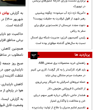
برگزاری نشست وزرای خارجه کشورهای بریکس
در نیویورک
به گزارش
بولتن ن
«آمریکا ذرّه ذرّه آب میشود»؛ چگونه پیشبینی
رهبر شهید از افول ابرقدرت به حقیقت پیوست؟
شهریو
گذشته است.
دعوت مجدد عربستان از نخست‌وزیر عراق برای
سفر به ریاض
حاکمیت جو ناپایدا
رئیس کمیسیون انرژی: مدیریت شبکه برق امسال
برخی مناطق افزای
نسبت به سال‌های گذشته موفق‌تر بوده است
همچنین کاهش نسب
پربازدید ها
نامطلوب در مناطق
راهنمای خرید محصولات برق صنعتی ABB
ناپایداری جوی در
باید افراد کارآمدتر را به کار گرفت/ کاری می کنیم
غلظت آلاینده‌ از
در معیشت مردم مشکلی پیش نیاید
حمله نیروهای اسرائیلی به خبرنگار پرس‌تی‌وی
کاهش ناپایداری 
از التماس تا فروپاشی هژمونی دلار
هوا در پاره‌ای از
هشدار حاجی دلیگانی درباره تغییر سهم دریای
خزر و مخالفت با واگذاری امتیاز
تقسیم غنایم مدیران یا دفاع از تولید؛ پشت‌پرده