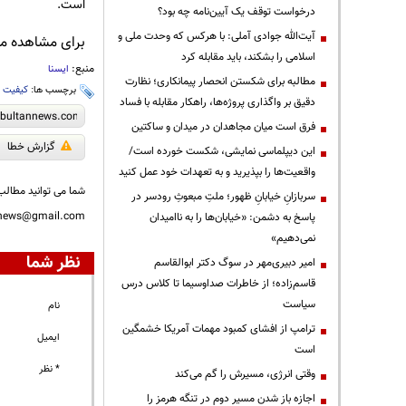
است.
درخواست توقف یک آیین‌نامه چه بود؟
آیت‌الله جوادی آملی: با هرکس که وحدت ملی و
برای مشاهده مطا
اسلامی را بشکند، باید مقابله کرد
منبع:
ایسنا
مطالبه برای شکستن انحصار پیمانکاری؛ نظارت
برچسب ها:
کیفیت ه
دقیق بر واگذاری پروژه‌ها، راهکار مقابله با فساد
فرق است میان مجاهدان در میدان و ساکتین
گزارش خطا
این دیپلماسی نمایشی، شکست خورده است/
واقعیت‌ها را بپذیرید و به تعهدات خود عمل کنید
شما می توانید مطالب 
سربازانِ خیابانِ ظهور؛ ملتِ مبعوثِ رودسر در
nnews@gmail.com
پاسخ به دشمن: «خیابان‌ها را به ناامیدان
نمی‌دهیم»
نظر شما
امیر دبیری‌مهر در سوگ دکتر ابوالقاسم
قاسم‌زاده؛ از خاطرات صداوسیما تا کلاس درس
سیاست
نام
ترامپ از افشای کمبود مهمات آمریکا خشمگین
ایمیل
است
* نظر
وقتی انرژی، مسیرش را گم می‌کند
اجازه باز شدن مسیر دوم در تنگه هرمز را