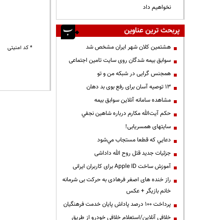
نخواهیم داد
پربحث ترین عناوین
هشتمین کلان شهر ایران مشخص شد
* کد امنیتی
سوابق بیمه شدگان روی سایت تامین اجتماعی
همجنس گرایی در شبکه من و تو
13 توصیه آسان برای رفع بوی بد دهان
مشاهده سامانه آنلاين سوابق بیمه
حكم آيت‌الله مكارم درباره شاهين نجفي
سایتهای همسریابی!
دعايي كه قطعا مستجاب مي‌شود
جزئیات جدید قتل روح الله داداشی
آموزش ساخت Apple ID برای کاربران ایرانی
راز خنده های اصغر فرهادی به حرکت بی شرمانه
خانم بازیگر + عکس
پرداخت ۱۰۰ درصد پاداش پایان خدمت فرهنگیان
خلافی آنلاین/استعلام خلافی خودرو از طریق