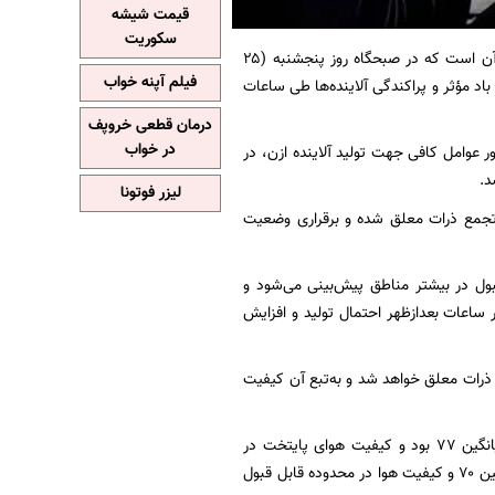
قیمت شیشه
سکوریت
حاکی از آن است که در صبحگاه روز پنجشنبه (۲۵
فیلم آپنه خواب
زش باد مؤثر و پراکندگی آلاینده‌ها طی ساعات
درمان قطعی خروپف
در خواب
ر عوامل کافی جهت تولید آلاینده ازن، در
د.
لیزر فوتونا
تجمع ذرات معلق شده و برقراری وضعیت
ضعیت قابل‌قبول در بیشتر مناطق پیش‌بینی می‌شود و
ر ساعات بعدازظهر احتمال تولید و افزایش
رات معلق خواهد شد و به‌تبع آن کیفیت
به گزارش ایسنا، آلاینده شاخص هوای پایتخت طی ۲۴ ساعت گذشته «نیتروژن دی اکسید» با میانگین ۷۷ بود و کیفیت هوای پایتخت در
وضعیت قابل قبول قرار داشت. آلاینده شاخص هم‌اکنون «ذرات معلق کمتر از ۲.۵ میکرون» با میانگین ۷۰ و کیفیت هوا در محدوده قابل قبول