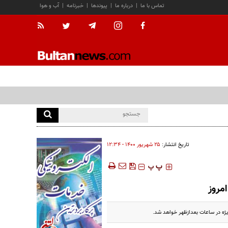
تماس با ما
|
درباره ما
|
پیوندها
|
خبرنامه
|
آب و هوا
تاریخ انتشار:
۲۵ شهريور ۱۴۰۰ - ۱۲:۳۴
‍‍‍ پ
پ
مروز
ژه در ساعات بعدازظهر خواهد شد.