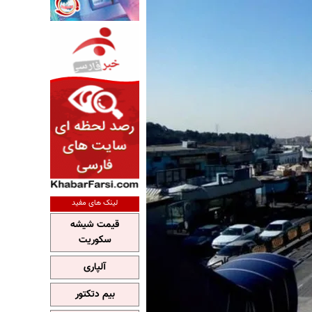
لینک های مفید
قیمت شیشه
سکوریت
آلپاری
بیم دتکتور