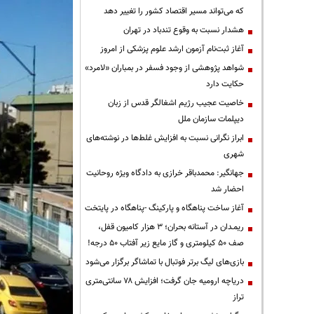
که می‌تواند مسیر اقتصاد کشور را تغییر دهد
هشدار نسبت به وقوع تندباد در تهران
آغاز ثبت‌نام آزمون ارشد علوم پزشکی از امروز
شواهد پژوهشی از وجود فسفر در بمباران «لامرد»
حکایت دارد
خاصیت عجیب رژیم اشغالگر قدس از زبان
دیپلمات سازمان ملل
ابراز نگرانی نسبت به افزایش غلط‌ها در نوشته‌های
شهری
جهانگیر: محمدباقر خرازی به دادگاه ویژه روحانیت
احضار شد
آغاز ساخت پناهگاه و پارکینگ -پناهگاه در پایتخت
ریمـدان در آستانه بحران؛ ۳ هزار کامیون قفل،
صف ۵۰ کیلومتری و گاز مایع زیر آفتاب ۵۰ درجه!
بازی‌های لیگ برتر فوتبال با تماشاگر برگزار می‌شود
دریاچه ارومیه جان گرفت؛ افزایش ۷۸ سانتی‌متری
تراز